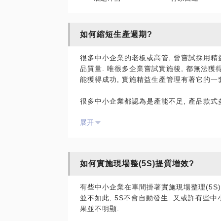
如何縮短生產週期?
很多中小企業的老板或高管, 曾嘗試採用精
品質量. 唯很多企業嘗試實施後, 都無法獲
能獲得成功, 實施精益生產管理有著它的一
很多中小企業都認為是產能不足, 產品款式
此? 如何解決企業認為的產能不足, 產品
展开
生產週期目的必定觸及的重點話題.
如何有效利用產能, 如何應對款式多訂量少
的經驗, 為企業老板, 高管和生產管理者提
如何實施現場整(5S)提質增效?
有些中小企業在車間掛著實施現場整理(5S)
並不如此, 5S不會自動發生. 又或許有些
果並不明顯.