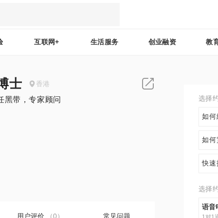
验
互联网+
生活服务
创业融资
教
博士
香港
选择
任黑带，专家顾问
如何
如何
0
快速
选择
语音
用户评价
（0）
常见问题
1对1