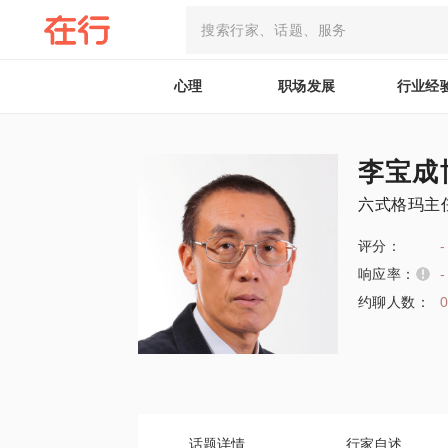
心理
职场发展
行业经
李宝成
六式格玛主
评分：
-
响应率：
-
约聊人数：
话题详情
行家自述