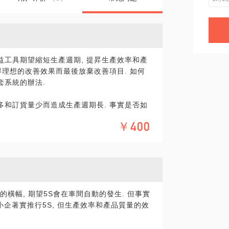
益工具期望縮短生產週期, 提昇生產效率和產
得理想的改善效果而最後放棄改善項目. 如何
套系統的辦法.
多和訂貨量少而造成生產週期長. 事實是否如
款式多訂量少而造成的生產週期長, 是期望縮短
￥400
的市場需求, 我可以憑借拾多年實施精益生產
供可行的縮短生產週期的意見.
的橫幅, 期望5S會在車間自動的發生. 但事實
中小企著實推行5S, 但生產效率和產品質量的效