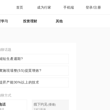
首页
成为行家
手机端
登录/注册
育学习
投资理财
其他
约聊话题
縮短生產週期?
實施現場整(5S)提質增效?
提昇产能30%以上的技朮
约聊方式
电话
线下约见
(
香港
)
通话
1对1面谈