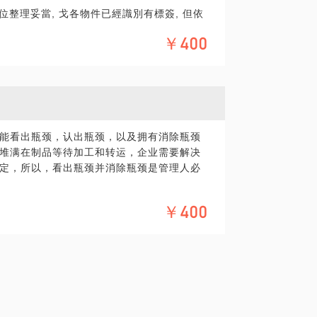
位整理妥當, 戈各物件已經識別有標簽, 但依
層次是各物件已經識別有標簽, 私人物件也清
￥400
第三個層次是工位沒有私人物件, 余下物件都
是按照該工位的工序的加工順序排佈, 就像
用最少的時間取用.
前實施5S的層次嗎? 讓我來給您指路, 必能走
能看出瓶颈，认出瓶颈，以及拥有消除瓶颈
堆满在制品等待加工和转运，企业需要解决
定，所以，看出瓶颈并消除瓶颈是管理人必
￥400