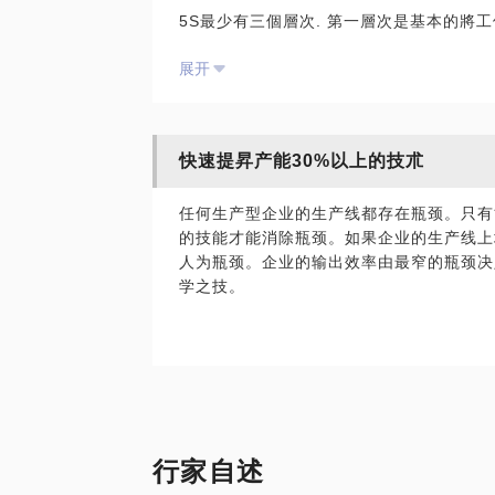
5S最少有三個層次. 第一層次是基本的將工
然混雜著用不上的物件和私人物件. 第二個
展开
理了, 但物件的取用仍然涉及多余的動件. 
是該工位涉及的工序必用的,而且它們的排位
加工中心的工具庫一樣, 取用時都是能以耗
快速提昇产能30%以上的技朮
企業的老板, 高管和生產管理者, 能看見目
出迷宮.
任何生产型企业的生产线都存在瓶颈。只有
的技能才能消除瓶颈。如果企业的生产线上
人为瓶颈。企业的输出效率由最窄的瓶颈决
学之技。
行家自述