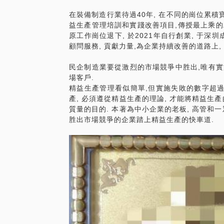
在裝備制造行業待過40年, 在不同的崗位累積
益生產管理培訓和實踐改善項目,傳授最上乘的精
原工作崗位退下, 於2021年自行創業, 于深
顧問服務, 貢獻力量,為企業持續改善的道路上,
民企制造業要從激烈的市場競爭中胜出,唯有實
場客戶.
精益生產管理看似簡單,但實施失敗的數字超過
產, 必須遵從精益生產的理論, 才能將精益生
質量的目的. 本著為中小企業的老板, 高管和一