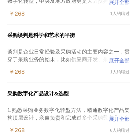
数字化转型，中央及地方政府更是大力扶持和发展数
展开全部
字经济产业，为“双碳”目标实现打下坚实基础。数字
￥268
1人约聊过
化转型是企业借助数字化工具重构内部价值链的一个
过程，因此企业要从从顶层规划信息系统，建设统一
主数据管理平台（MDM），促使业务数据互联互通，
采购谈判是科学和艺术的平衡
发挥数据资产价值最大化。
主数据管理是一个全面的信息基础，用于决定和建立
谈判是企业日常经验及采购活动的主要内容之一，贯
单一、准确、权威的事实来源，它是具有高业务价值
穿于采购业务的始末，比如供应商开发、采购议价、
展开全部
的、可以在企业内跨越各个业务部门被重复使用的数
合同签订以及由于产品质量或交付不合格引起的供应
据，并且存在于多个异构的应用系统中，这些数据包
￥268
1人约聊过
商约谈等等场景。因此，掌握优秀的谈判能力显得尤
括组织、用户、物料、供应商、客户、项目、资产
为重要，不仅通过谈判可以为企业争取最大化成本节
等，基于业务相关性，在此我们仅探讨采购域主数据
约，提升采购团队的工作价值，而且谈判也是管控双
（包括物料和供应商）。
采购数字化产品设计&选型
方分歧的有效手段。
以物料主数据为例，贯穿于企业产品设计、生产、销
售全周期，是跨部门业务沟通、协作的重要基础。
1.熟悉采购业务数字化转型方法，精通数字化产品架
那什么是谈判？有人说，谈判是战争、是力量博弈，
······
构顶层设计，亲自负责和完成过多个采购数字化平台
展开全部
也有人说谈判是各取所需，是合作基础上的相互妥
的建设，内容涵盖需求、寻源、订单、、仓库物流等
协，就采购而言，谈判就是寻求在采购交易的各方面
￥268
6人约聊过
等，应用成果显著；
利益，包括价格、服务、规格、技术和质量以及付款