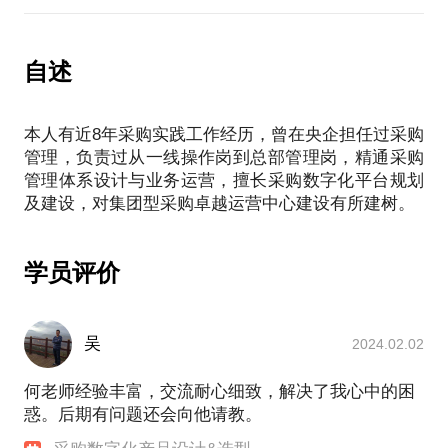
2.熟悉业内采购领域相关工具产品特点及厂商选型优
条件等，达到双方合作互利的一个平衡点。而寻找这
个平衡的过程往往是曲折的，它需要调动的领域太
自述
多，包括商务逻辑表达、产品知识、技术方案、人际
交往、应变以及心理学等，所以说谈判是科学和艺术
的平衡。
本人有近8年采购实践工作经历，曾在央企担任过采购
管理，负责过从一线操作岗到总部管理岗，精通采购
如何组织或者策划一场成功的谈判，首先还是要先将
管理体系设计与业务运营，擅长采购数字化平台规划
谈判进行框架方法化，以结果为导向，依次互为前提
上推前置条件，总结形成以下六项实施流程。
学员评价
吴
2024.02.02
何老师经验丰富，交流耐心细致，解决了我心中的困
惑。后期有问题还会向他请教。