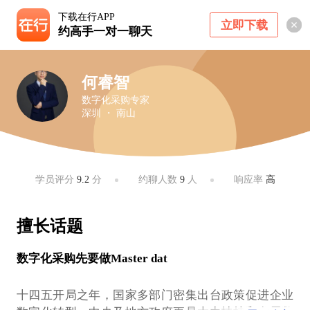
下载在行APP
立即下载
约高手一对一聊天
何睿智
数字化采购专家
深圳 ・ 南山
学员评分
9.2
分
约聊人数
9
人
响应率
高
擅长话题
数字化采购先要做Master dat
十四五开局之年，国家多部门密集出台政策促进企业