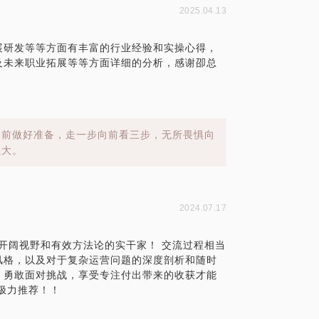
2025.04.13
展研发等等方面有丰富的行业经验和实操心得，
及未来职业拓展等等方面详细的分析，感谢卲总
提前做好准备，走一步向前看三步，无所畏惧向
强大。
2024.07.17
具开阔视野和有效方法论的实干家！ 交流过程相当
风格，以及对于复杂运营问题的深度剖析和随时
，勇敢面对挑战，享受专注付出带来的收获才能
极力推荐！！