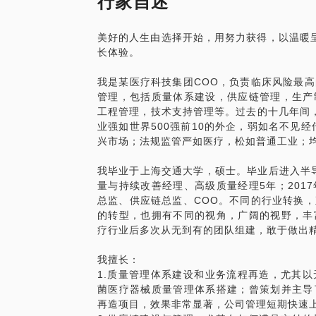
行家自述
医疗法规繁多，哪些是主要法规，学习优先
医疗厂房建设有哪些要求？与工业有什么不
美好的人生由选择开始，用努力获得，以温暖呈
医疗产品注册有哪些要求？
长体验。
医疗产品风险控制有哪些要求？与工业有什
医疗产品生产现场管理有哪些要求？与工业
我是某医疗科技集团COO，负责临床风险最
医疗产品质量管理有哪些要求？与工业有什
管理，包括质量体系建设，供应链管理，生产
等等。
工程管理，技术支持管理等。过去的十几年间，
业强如世界500强前10的外企，弱如名不见
PS.在选择与我通话或见面前，请把你的
兴市场；法规监管严如医疗，松如普通工业；
待与你沟通。
我毕业于上海交通大学，硕士。毕业后进入半导
量与持续改善经理、高级质量经理5年；201
总监、供应链总监、COO。不同的行业转换
的转型，也拥有不同的视角，广阔的视野，丰
疗行业后多次从无到有的团队组建，敢于做出
我擅长：
1.质量管理体系建设和业务流程再造，尤其
菌医疗器械质量管理体系搭建；曾策划并主导
再造项目，效果非常显著，公司管理短期快速