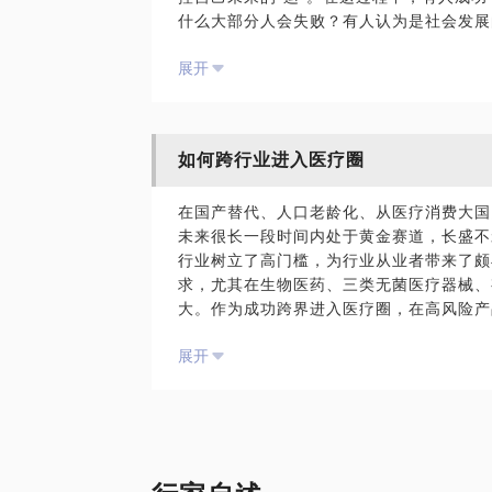
什么大部分人会失败？有人认为是社会发展
瓶颈问题自从晋升为“癌症”，自此无人问津
律，也有人认为是物竞天择的自然规律。都
发生问题，是研发该管还是工程技术该管；
展开
认为，所以大部分人会失败，并把失败归咎
问题闭环差，质量部门总是“热脸贴冷屁股
是针对社会现象的事后诸葛，是对结果的总
作为担任过质量高管、供应链高管、运营高
难，对过程没有任何指导意义。过去三十多
到有地搭建过集团运营管理体系，有效规避
大学毕业，踏入社会，一切都很普通，一度
的纯干货。
如何跨行业进入医疗圈
晋升，35岁已先后任职过质量高管、供应
现了诸多规律。在这里我将给你指导，与你
PS.在选择与我通话前，请把你的问题更
在国产替代、人口老龄化、从医疗消费大国
学妹或正处于迷茫的朋友。
沟通。
未来很长一段时间内处于黄金赛道，长盛不
行业树立了高门槛，为行业从业者带来了颇
求，尤其在生物医药、三类无菌医疗器械、
大。作为成功跨界进入医疗圈，在高风险产
营高管的我，将为你指导如何跨行业进入医
展开
是不是只有生物学、药学、医学、临床医学
你的专业适不适合进医疗圈？
哪些岗位能力比专业重要？
医疗企业看重跨界者哪些特质？
跨界者简历应如何展现？
跨界者面试前，By Default应该知道哪些？