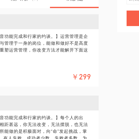
音功能完成和行家的约谈。】运营管理是企
与管理于一身的岗位，能做和做好不是高度
重塑运营管理，你改变方法才能解开下面这
￥299
一台阶；
决”他们和“解救”自己；
，随时面临定时炸弹，此情此景，如何完成
音功能完成和行家的约谈。】每个人的出
幅提升产能；
相距甚远，你无法改变，无法摆脱，也无法
所能做的是积极面对，向“命”发起挑战，掌
”；
功，有人失败，成功者少数，失败者多数，为
何把握质量管理的核心；