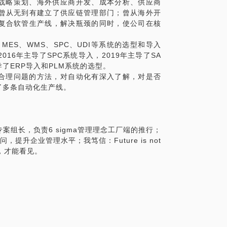
的战略策划、海外供应商开发、成本分析、供应商
曾从无到有建立了供应链管理部门；曾从海外开
复合软管生产线，解决瓶颈的同时，使公司在核
、MES、WMS、SPC、UDI等系统的选型和导入
016年主导了SPC系统导入，2019年主导了SA
1年主导了ERP导入和PLM系统的选型。
不合理问题的方法，对自动化有深入了解，对是否
了多条自动化生产线。
a专案组长，负责6 sigma管理理念工厂端的推行；
升企业管理水平；我笃信：Future is not
有相信，才能看见。