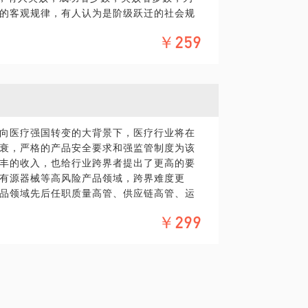
的客观规律，有人认为是阶级跃迁的社会规
，如何“解救”供应链；
对，也都不对，“对”是因为大部分人都这么
￥259
于此；“不对”是因为小部分人明白这些规律
”，如何让各部门自主动起来。
结描述，除了告诉你，你想成为那些少数很
管的我，不仅解决过这些问题，同时也从无
年，我从贫寒出身，农村长大，普高成长，
这些问题，将与你分享解决之道和创新之路
也很迷茫，到飞速走上管理岗位，快速获得
链高管、运营高管，期间面对了诸多挑战，发
分享择业、职场晋升的门道，帮助更多学弟
具体化，毕竟一小时的谈话时间宝贵，期待与你
向医疗强国转变的大背景下，医疗行业将在
衰，严格的产品安全要求和强监管制度为该
丰的收入，也给行业跨界者提出了更高的要
有源器械等高风险产品领域，跨界难度更
品领域先后任职质量高管、供应链高管、运
疗圈，在这里我将告诉你：
￥299
等相关专业能进医疗圈？