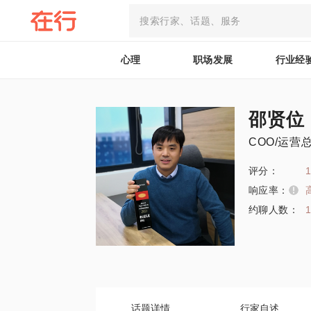
心理
职场发展
行业经
邵贤位
COO/运营
评分：
1
响应率：
约聊人数：
话题详情
行家自述