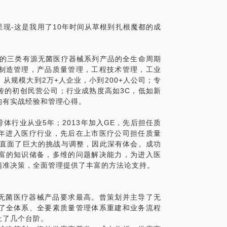
级怎样，如何才能更好地理解这些法规？
同？
现-这是我用了10年时间从草根到扎根魔都的成
么不同？
有什么不同？
高的三类有源无菌医疗器械系列产品的全生命周期
么不同？
制造管理，产品质量管理，工程技术管理，工业
从规模大到2万+人企业，小到200+人公司；专
经传的初创民营公司；行业成熟度高如3C，低如新
问题更具体化，毕竟一小时的谈话时间宝贵，期
均有实战经验和管理心得。
体行业从业5年；2013年加入GE，先后担任质
7年进入医疗行业，先后在上市医疗公司担任质量
，直面了巨大的挑战与调整，因此深有体会。成功
富的知识储备，多维的问题解决能力，为进入医
精准决策，全面管理提供了丰富的方法论支持。
以无菌医疗器械产品要求最高。曾策划并主导了无
了全体系、全要素质量管理体系重建和业务流程
上了几个台阶。