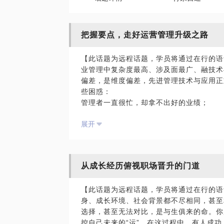
把握要点，走好运营管理升级之路
【此话题为远程话题，学员将通过在行的语
业管理中复杂度最高、涉及面最广、融技术
偏差，是维度偏差，先进管理技术与应用正
些困惑：
管理者一直很忙，却拿不出好的业绩；
问题很多，躺平的人更多，如何破冰；
展开
公司很乱，不知如何理清头绪，带领公司上
部门边界明显，工作和问题无人问津；
关系户、关系供方总是添堵，如何很好地“解
生产总会缺料，而仓储空间总是不够；
从成长经历俯视职场晋升的门道
能降本的都降了，提出涨价也都按着未让涨
降本任务；
【此话题为远程话题，学员将通过在行的语
在有限条件下，产能出现瓶颈，如何才能大
身、成长环境、社会背景都不尽相同，甚至
交付与销售需求总是匹配不上；
选择，甚至无法对比，是与生俱来的命。你
销售总是埋怨产品质量，如何解决“质量难题
控自己未来的“运”。在这过程中，有人成
产品质量一地鸡毛，质量管理杂乱无章，如