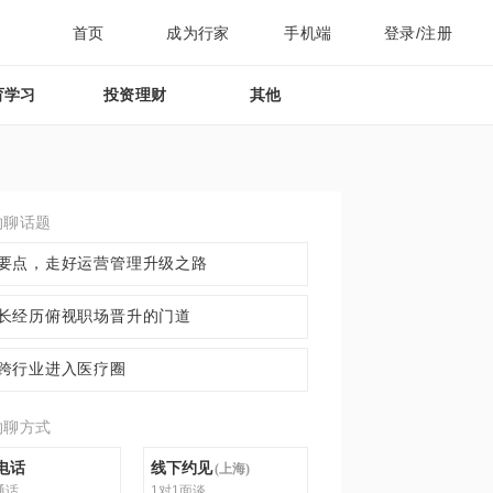
首页
成为行家
手机端
登录/注册
育学习
投资理财
其他
约聊话题
要点，走好运营管理升级之路
长经历俯视职场晋升的门道
跨行业进入医疗圈
约聊方式
电话
线下约见
(
上海
)
通话
1对1面谈