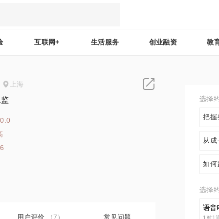
验
互联网+
生活服务
创业融资
教
上海
选择
总监
把握
0.0
高
从成
16
如何
选择
语音
用户评价
（7）
常见问题
1对1