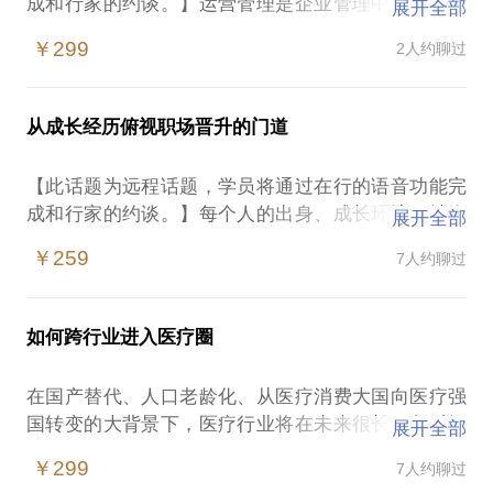
成和行家的约谈。】运营管理是企业管理中复杂度最
展开全部
高、涉及面最广、融技术与管理于一身的岗位，能做
￥299
2人约聊过
和做好不是高度偏差，是维度偏差，先进管理技术与
应用正重塑运营管理，你改变方法才能解开下面这些
困惑：
从成长经历俯视职场晋升的门道
管理者一直很忙，却拿不出好的业绩；
问题很多，躺平的人更多，如何破冰；
【此话题为远程话题，学员将通过在行的语音功能完
公司很乱，不知如何理清头绪，带领公司上一台阶；
成和行家的约谈。】每个人的出身、成长环境、社会
展开全部
部门边界明显，工作和问题无人问津；
背景都不尽相同，甚至相距甚远，你无法改变，无法
关系户、关系供方总是添堵，如何很好地“解决”他们
￥259
7人约聊过
摆脱，也无法选择，甚至无法对比，是与生俱来的
和“解救”自己；
命。你所能做的是积极面对，向“命”发起挑战，掌控
生产总会缺料，而仓储空间总是不够；
自己未来的“运”。在这过程中，有人成功，有人失
能降本的都降了，提出涨价也都按着未让涨，随时面
如何跨行业进入医疗圈
败，成功者少数，失败者多数，为什么大部分人会失
临定时炸弹，此情此景，如何完成降本任务；
败？有人认为是社会发展的客观规律，有人认为是阶
在有限条件下，产能出现瓶颈，如何才能大幅提升产
在国产替代、人口老龄化、从医疗消费大国向医疗强
级跃迁的社会规律，也有人认为是物竞天择的自然规
能；
国转变的大背景下，医疗行业将在未来很长一段时间
展开全部
律。都对，也都不对，“对”是因为大部分人都这么认
交付与销售需求总是匹配不上；
内处于黄金赛道，长盛不衰，严格的产品安全要求和
为，所以大部分人会失败，并把失败归咎于此；“不
￥299
7人约聊过
销售总是埋怨产品质量，如何解决“质量难题”；
强监管制度为该行业树立了高门槛，为行业从业者带
对”是因为小部分人明白这些规律是针对社会现象的事