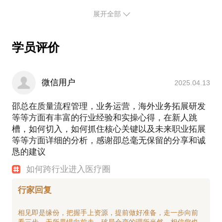
业从业5年；2013年加入GE，先后担任质量与持续改
医疗产品生产现场管理有哪些要求？与工业有什么不
善经理、高级质量经理5年；2017年进入医疗行业，
展开全部
同？
先后在上市医疗公司担任质量总监、供应链总监、
医疗产品质量管理有哪些要求？与工业有什么不同？
COO。不同的行业转换，直面了巨大的挑战与调整，
等等。
学员评价
因此深有体会。成功的转型，也拥有不同的视角，广
阔的视野，丰富的知识储备，多维的问题解决能力，
PS.在选择与我通话或见面前，请把你的问题更具体
为进入医疗行业后多次从无到有的团队组建，敢于做
出精准决策，全面管理提供了丰富的方法论支持。
微信用户
2025.04.13
我擅长：
邵总在质量流程管理，业务运营，海外业务拓展研发
1.质量管理体系建设和业务流程再造，尤其以无菌医
等等方面有丰富的行业经验和实操心得，在新人跳
疗器械产品要求最高。曾策划并主导了无菌医疗器械
槽，如何切入，如何抓住核心关键以及未来职业拓展
质量管理体系搭建；曾策划并主导了全体系、全要素
等等方面详细的分析，感谢卲总毫无保留的分享和诚
质量管理体系重建和业务流程再造项目，效果非常显
恳的建议
著，公司管理短期快速上了几个台阶。
如何跨行业进入医疗圈
2.供应链建设与管理，尤其在如何满足交付的战略策
划、海外供应商开发、成本分析、供应商管理等方
行家回复
面，拥有完整解决方案和独到见解。曾从无到有建立
了供应链管理部门；曾从海外开发并引进了先进的光
相见即是缘份，把握手上资源，提前做好准备，走一步向前
学镜片成型生产线和医用复合软管生产线，解决瓶颈