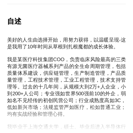
产品质量一地鸡毛，质量管理杂乱无章，如何把握质
来了颇丰的收入，也给行业跨界者提出了更高的要
后诸葛，是对结果的总结描述，除了告诉你，你想成
量管理的核心；
求，尤其在生物医药、三类无菌医疗器械、有源器械
为那些少数很难，对过程没有任何指导意义。过去三
瓶颈问题自从晋升为“癌症”，自此无人问津，如何“解
等高风险产品领域，跨界难度更大。作为成功跨界进
自述
十多年，我从贫寒出身，农村长大，普高成长，大学
救”供应链；
入医疗圈，在高风险产品领域先后任职质量高管、供
毕业，踏入社会，一切都很普通，一度也很迷茫，到
发生问题，是研发该管还是工程技术该管；
应链高管、运营高管的我，将为你指导如何跨行业进
飞速走上管理岗位，快速获得晋升，35岁已先后任职
问题闭环差，质量部门总是“热脸贴冷屁股”，如何让
美好的人生由选择开始，用努力获得，以温暖呈现-这
入医疗圈，在这里我将告诉你：
过质量高管、供应链高管、运营高管，期间面对了诸
各部门自主动起来。
是我用了10年时间从草根到扎根魔都的成长体验。
是不是只有生物学、药学、医学、临床医学等相关专
多挑战，发现了诸多规律。在这里我将给你指导，与
作为担任过质量高管、供应链高管、运营高管的我，
业能进医疗圈？
你分享择业、职场晋升的门道，帮助更多学弟学妹或
我是某医疗科技集团COO，负责临床风险最高的三类
不仅解决过这些问题，同时也从无到有地搭建过集团
你的专业适不适合进医疗圈？
有源无菌医疗器械系列产品的全生命周期管理，包括
运营管理体系，有效规避这些问题，将与你分享解决
哪些岗位能力比专业重要？
质量体系建设，供应链管理，生产制造管理，产品质
之道和创新之路的纯干货。
医疗企业看重跨界者哪些特质？
量管理，工程技术管理，工业工程管理，技术支持管
跨界者简历应如何展现？
理等。过去的十几年间，从规模大到2万+人企业，小
PS.在选择与我通话前，请把你的问题更具体化，毕
跨界者面试前，By Default应该知道哪些？
到200+人公司；专业强如世界500强前10的外企，弱
医疗法规繁多，哪些是主要法规，学习优先级怎样，
如名不见经传的初创民营公司；行业成熟度高如3C，
低如新兴市场；法规监管严如医疗，松如普通工业；
如何才能更好地理解这些法规？
均有实战经验和管理心得。
医疗厂房建设有哪些要求？与工业有什么不同？
医疗产品注册有哪些要求？
我毕业于上海交通大学，硕士。毕业后进入半导体行
医疗产品风险控制有哪些要求？与工业有什么不同？