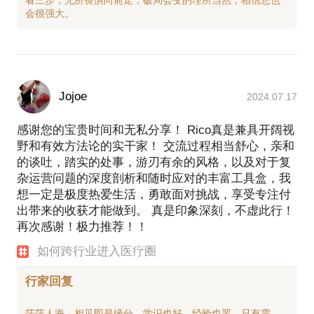
看三步，无所畏惧向前走，破局会变的理所当然，相信您也
的同时，使公司在核心零件上取得重大突破。
3.企业信息化建设，拥有ERP、PLM、CRM、MES、
WMS、SPC、UDI等系统的选型和导入经验。2014年
主导了MES、WMS系统导入，2016年主导了SPC系
统导入，2019年主导了SAP S4 HANA Cloud、UDI系
统导入,2021年主导了ERP导入和PLM系统的选型。
Jojoe
2024.07.17
4.精益管理及自动化，拥有快速识别浪费和不合理问
题的方法，对自动化有深入了解，对是否适合自动化
感谢您的宝贵时间和无私分享！ Rico真是兼具开阔视
作业有敏锐的嗅觉。曾策划并主导了多条自动化生产
野和有效方法论的实干家！ 交流过程相当舒心，亲和
线。
的谈吐，踏实的处事，游刃有余的风格，以及对于复
5.医疗器械企业需满足的要求和厂房要求。
杂运营问题的深度剖析和随时应对的丰富工具盒，我
6.产品质量提升方法。
想一定是极度热爱生活，勇敢面对挑战，享受专注付
出带来的收获才能做到。 真是印象深刻，不虚此行！
我是原GE人才战略“狼”班成员，担任6 sigma专案组
再次感谢！极力推荐！！
长，负责6 sigma管理理念工厂端的推行；我曾被某上
市公司连续2年聘请作为兼职管理顾问，提升企业管理
如何跨行业进入医疗圈
水平；我笃信：Future is not set, it is made by
行家回复
茫茫人海，相见即是缘分，学识也好，经验也罢，只有需