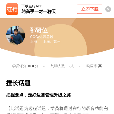
下载在行APP
立即下载
约高手一对一聊天
邵贤位
COO/运营总监
上海 ・ 上海、苏州
学员评分
10.0
分
约聊人数
16
人
响应率
高
擅长话题
把握要点，走好运营管理升级之路
【此话题为远程话题，学员将通过在行的语音功能完