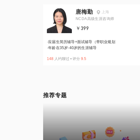
唐梅勤
上海
NCDA高级生涯咨询师
￥399
·
应届生简历辅导+面试辅导（带职业规划
·
年龄在35岁-40岁的生涯辅导
148
人约聊过
•
评分
9.5
推荐专题