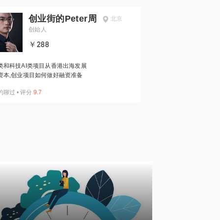
创业街的Peter周
北京
创始人
￥288
类和科技AI类项目从香港出海发展
资本,创业项目如何做好融资准备
约聊过
•
评分
9.7