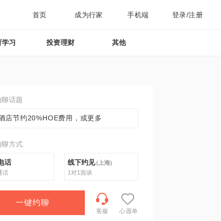
首页
成为行家
手机端
登录/注册
育学习
投资理财
其他
约聊话题
酒店节约20%HOE费用，或更多
约聊方式
电话
线下约见
(
上海
)
通话
1对1面谈
一键约聊
客服
心愿单