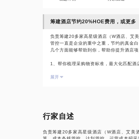
筹建酒店节约20%HOE费用，或更多
负责筹建20多家高星级酒店（W酒店、艾
管控一直是企业的重中之重，节约的真金白
几个方面能够帮助到你，帮助你提升酒店项
1、帮你梳理采购物资标准，最大化匹配酒
2、制定最优招采类计划及制定招采类流程
展开
管控；
3、帮助你制定最优运营物资招采预算及提
4、帮助你梳理优化相关开办费，既保障计
5、提供行业内优质供方清单，提升开发供
6、提供酒店运营保险优化方案，最大保障
7、可以提供运营期酒店成本专项审计及培
行家自述
负责筹建20多家高星级酒店（W酒店、艾美
算、成本条线管控、计划管控，运营成本招采