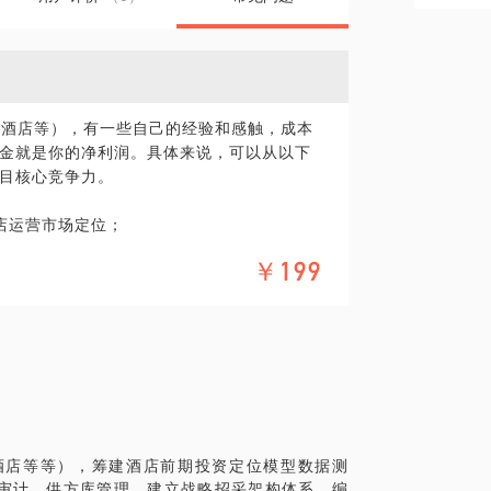
美酒店等），有一些自己的经验和感触，成本
金就是你的净利润。具体来说，可以从以下
目核心竞争力。
店运营市场定位；
制度，帮你从筹建前期至酒店运营期做好成本
￥199
供提供合理化实施建议；
划开业又可以降低资金成本费用；
方效率，保障运营；
酒店运营期产生的财产等损失。
训及审计关键点顾问答疑。
酒店等等），筹建酒店前期投资定位模型数据测
审计，供方库管理，建立战略招采架构体系，编