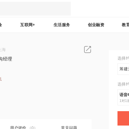
验
互联网+
生活服务
创业融资
教
上海
选择
购经理
筹建
低
选择
0
语音
1对1
用户评价
（0）
常见问题