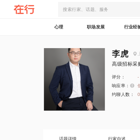
心理
职场发展
行业经
李虎
高级招标采
评分：
-
响应率：
约聊人数：
话题详情
行家自述