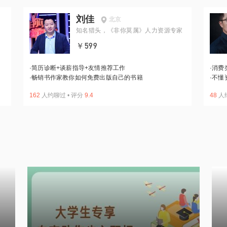
刘佳
北京
知名猎头，《非你莫属》人力资源专家
￥599
·
简历诊断+谈薪指导+友情推荐工作
·
消费
·
畅销书作家教你如何免费出版自己的书籍
·
不懂
162
人约聊过
•
评分
9.4
48
人