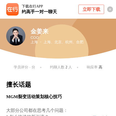
下载在行APP
立即下载
约高手一对一聊天
金姜来
COO
上海 ・ 上海、北京、杭州、合肥
学员评分
-
分
约聊人数
2
人
响应率
高
擅长话题
MGM裂变活动策划核心技巧
大部分公司都在思考几个问题：