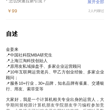
* 怎么快速拉新引流？
展开全部
* 裂变引流效果好，怎么策划？
￥99
2人约聊过
* 裂变引流的粉丝怎么才能更精准？
我在服务宠物、教育、大健康等多家企业，给他们策
划裂变活动过程中，总结出了一套可落地的MGM裂变
自述
活动方法论，特别对裂变过程遇到的问题有深刻洞
察。
金姜来
📍中国社科院MBA研究生
我愿意与你分享的内容包括：
📍上海江淘科技创始人
* 裂变活动的核心要素
📍原用友私域操盘手、多家企业运营顾问
* 裂变海报如何进行设计
📍10年互联网运营老兵、甲乙方创业经验、多家企业
* 裂变粉丝怎么做到精准
顾问；
* 裂变诱饵怎么进行理性筛选
📌服务10+行业，30+品牌，知名品牌有雀巢、交通银
* 裂变效果ROI、获客成本怎么预估
行、用友、索菲亚等
* 团队怎么内部如何高效协同
* 裂变的风控怎么做
大家好，我是一个计算机相关专业出身的运营人，大
学期间留校跟计算机朋友学院朋友学习编程参加竞