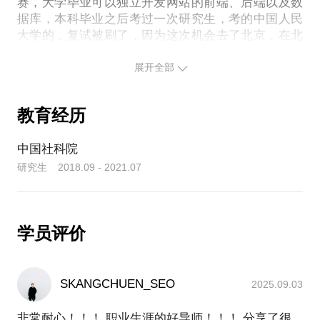
赛，大学毕业可以独立开发网站的前端、后端以及数
我承诺：
据库，本科毕业之后考过一次研究生，考的中国人民
* 不满意，可以退费！
大学的，复试被刷了，因为这次机会去了北京，在北
* 沟通满意，赠送全套裂变SOP操作模版。
京工作7年左右，工作期间读了一个在职研究生，中国
社科院的MBA方向。
展开全部
毕业之后，考虑到非计算机科班出身天花板不高、以
教育经历
及考虑到运营跟接近业务，所以就开始做运营。刚开
始接触运营的时候，从私域开始做起，甲方、乙方以
及创业一干就坚持了10年，经历了私域从个微到企微
中国社科院
的整个发展过程，服务过10+行业、30+品牌，如：用
研究生 2018.09 - 2021.07
友、雀巢、交通银行、积惠多、索菲亚家居等知名品
牌，熟悉绝大多数私域的运营策略和数字化工具，沉
淀总结有经过实战的方法论SOP。
学员评价
从事私域过程中，也一直在升维学习运营的各个板
块，项目管理、营销、商学院等课程，并在实际工作
中抓住机会进行实践验证，更希望通过更高维度的学
SKANGCHUEN_SEO
2025.09.03
习，提升私域的从业务视角的认知，更好的服务客
户。
非常耐心！！！ 职业生涯的好导师！！！ 分享了很