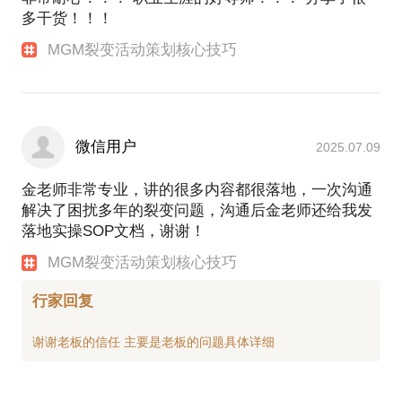
多干货！！！
最后补充一下：我是一个AI爱好者，是ChatGPT国内
最早使用的一批人，正在通过训练AI，取代自己ing。
MGM裂变活动策划核心技巧
【项目成果】
* 服务某国内头部家居品牌，3天裂变了11万+合伙人
粉丝；
微信用户
* 服务某DTC跨境定制营养补剂品牌，从0到1搭建微
2025.07.09
信生态、会员体系、积分体系、私域体系；
* 服务某母婴货架电商品牌，包裹卡引流率从1%提升
金老师非常专业，讲的很多内容都很落地，一次沟通
到18%；
解决了困扰多年的裂变问题，沟通后金老师还给我发
* 服务某宠物社交电商品牌，1场MGM裂变活动裂变2
落地实操SOP文档，谢谢！
万粉丝；
MGM裂变活动策划核心技巧
* 服务某咖啡品牌全国8大区1780名导购，私域用户3
个月提升10万+；
行家回复
* 服务某乙方公司，成功帮助其竞标成功某国际咖啡
品牌；
【欢迎来“在行”约我】
本人专注给客户提供私域相关的服务，主要包括私域