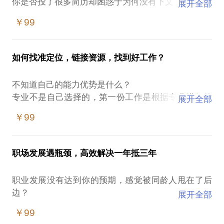
你是否投了很多简历却困惑于为何没有下文？
展开全部
是否觉得自己的履历好像没有太多亮点可写，却又困
￥99
惑于写了也不知道HR会不会想看？
到底头部大厂的HR们想看什么样的简历？
每个人都有自己的独特的优势，来填充一份理想的简
如何找准定位，链接资源，找到好工作？
历，对于简历上的措辞，也需要根据不同行业风格，
来选择让HR最愿意看。
不知道自己的能力优势是什么？
求职多次不成功以至于开始迷茫，
专业不是自己选择的，第一份工作是根据专业进行的
展开全部
相信我，你距离面试成功，需要的或许就是一次简历
选择，很苦恼怎么办？
辅导。
￥99
不喜欢当前的工作，却又不知道自己适合做什么工
作，
二、关于面试:
看到别人的工作做的很开心，自己想跳槽却又下不了
什么样的自我介绍能够让自己快速被记住？
职场发展遇瓶颈，高效解决一年抵三年
决心？
如何谈论自己的职业规划能够在面试中更有把握？
如何精准定位，在职业发展中少走弯路，避免频繁跳
如何沟通offer能争取到更高的薪酬？
职业发展没有达到你的预期，感觉被同龄人甩在了后
槽？
如何说明自己的跳槽原因不会尴尬？
边？
展开全部
以上这些问题，都是有方法可以解决的。我将通过多
面试是一个自我营销的过程，如何优雅的把自己推出
刚刚晋升到管理岗，希望自己能做的更好却又不得
年的积累，与你共同制订最佳破局方案。
￥99
去，是有技巧的。
法？