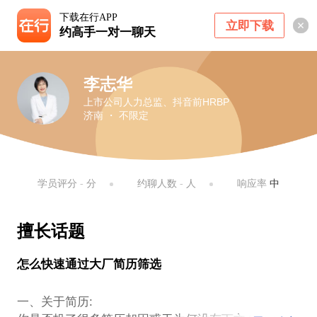
下载在行APP
立即下载
约高手一对一聊天
李志华
上市公司人力总监、抖音前HRBP
济南 ・ 不限定
学员评分
-
分
约聊人数
-
人
响应率
中
擅长话题
怎么快速通过大厂简历筛选
一、关于简历: