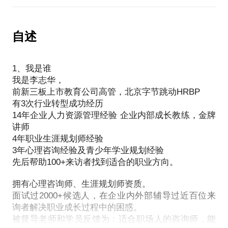
工作忙碌下，无法兼顾工作与生活平衡，不知道该如
作为一个具有7年头部大厂HR经验的人，面试过无数
作为一个具备14年HR经历的从业者，同时作为一个生
何选择？
人。我将以企业管理者视角，帮你打造成公司、岗位
涯规划师和心理咨询师，我理解招聘背后业务的不同
自述
最匹配的人才；并能给你提供简历、面试的技巧，提
职业发展是一门复杂的学问，每个阶段都有不同的发
供求职成功率。
展任务。
1、我是谁
试用期如何快速转正，超越同期小伙伴？
每个人都有自己独特的优势，每个人都是一座宝库，
我是李志华，
发展期如何快速起飞，获得升职加薪？
我们既要学会如何链接人脉，请高手指点，也要善于
前新三板上市教育公司高管，北京字节跳动HRBP
沉淀期如何更好自我飞跃，实现利益最大化？
有3次行业转型成功经历
14年企业人力资源管理经验 企业内部成长教练，金牌
作为从业14年的人力资源管理者，经历过创业公司、
讲师
外企、互联网大厂、国企，我也曾陷入过复杂的关系
4年职业生涯规划师经验
中找不到头绪。
3年心理咨询经验及青少年学业规划经验
你需要的，是一个有丰富实战经验的人帮你答疑解
先后帮助100+来访者找到适合的职业方向。
拥有心理咨询师、生涯规划师资质。
面试过2000+候选人，在企业内外部辅导过近百位来
询者解决职业成长过程中的困惑。
被督导老师和学员反馈为：适合职场人的咨询师，能