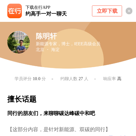
下载在行APP
立即下载
约高手一对一聊天
陈明轩
新能源专家，博士，IEEE高级会员
北京 ・ 海淀
学员评分
10.0
分
约聊人数
27
人
响应率
高
擅长话题
同行的朋友们，来聊聊碳达峰碳中和吧
【这部分内容，是针对新能源、双碳的同行】