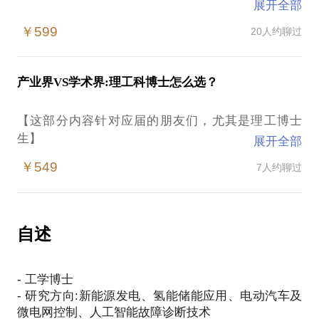
展开全部
● 无论你是准备开展新能源和双碳工作的新朋友，还
￥599
20人约聊过
是已经从事多年的老前辈、同行，我们都可以一起来
聊聊新能源的那些事，没有双碳的提出，就没有我们
今天的行业巨大发展，我将拿出10+年的新能源技术
产业界VS学术界:理工科博士怎么选？
研发、项目管理、战略制定、产投分析经验，针对以
下内容展开：
【这部分内容针对应届的朋友们，尤其是理工博士
生】
展开全部
✔ 技术板块：
-光伏储能功率实验平台及变换器从0到1的开发经验，
￥549
7人约聊过
● 想必你看过很多HR大咖专业面试官给出的种种的面
V字开发流程的深度解读
试方法和经验，在我这里，我将跟你同处作为一个求
-simulink、altium designer、code composer studio的
职者的角度和视野，拿出曾作为世界500强管培生的
经验谈和辩证统一思考
offer收割能力，教你如果通过六七轮的魔鬼面试，如
自述
-DSP的嵌入式系统开发
何在无领导小组里脱颖而出，如何在多对一面试中应
-技术团队管理
对自如，最终拿到心仪offer，包括但不限以下问题开
-工程样机调试心得和经验
- 工学博士
展：
- 研究方向:新能源发电、氢能储能应用、电动汽车及
-毕业了，我应该去哪个城市发展，应该选择什么行业
微电网控制、人工智能故障诊断技术
和赛道