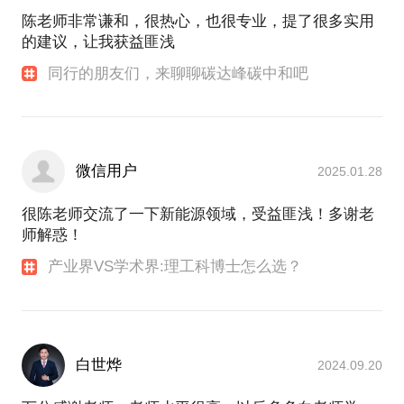
陈老师非常谦和，很热心，也很专业，提了很多实用
-我和导师的关系，到底应该如何相处
的建议，让我获益匪浅
-读书期间想实习，导师不让怎么办
-带你了解常见的科研行业“内情”
同行的朋友们，来聊聊碳达峰碳中和吧
微信用户
2025.01.28
很陈老师交流了一下新能源领域，受益匪浅！多谢老
师解惑！
产业界VS学术界:理工科博士怎么选？
白世烨
2024.09.20