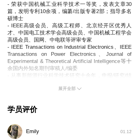
✔ 行研产投：
- 荣获中国机械工业科学技术一等奖，发表文章30
-我应该做技术，还是市场、销售
-怎么做行业的商业分析和规划
篇，发明专利10余项，编纂/出版专著2部；指导多名
-互联网和体制内，我应该如何选择
-风光储一体的微电网总论
硕博士
-象牙塔内的学术科研和激烈竞争的职场环境，有什么
-双碳背景下卡脖子技术的发展前景
- IEEE高级会员、高级工程师、北京经开区优秀人
异同
才、中国电工技术学会高级会员、中国机械工程学会
-电动汽车和新型电力系统的辩证关系
-职场人，需要必备哪些硬核的职场技能和工具？
高级会员、国网、中电联等评审专家
- IEEE Transactions on Industrial Electronics、IEEE
Transactions on Power Electronics、Journal of
◎ 学术科研工作诀窍和秘籍、套路和规则（附赠）
Experimental & Theoretical Artificial Intelligence等十
余国内外知名期刊审稿人/编委
- 从事新能源行业科学技术研究十余年，申报/研究/结
作为一个全程修炼完本硕博的过来人，我将把众多的
题纵向横向科研项目近二十项；具备新能源发电/新能
科研项目经历、发表国际顶刊和获得国内行业顶级奖
展开全部
源汽车/航空航天/人工智能等多领域的知识背景、资
励的经验与你分享，结合大家以下常见的问题介绍自
源整合、行业对话能力，具备从0到1的重大项目规划
己的心得和体验，帮你构建科研学术工作的正向闭
环：
学员评价
-读博士和硕士的区别
-我适合读博士吗
-博士、硕士怎么毕业？怎么发高水平的文章
Emily
01.12
-如何平衡在校课题和毕业后工作方向的矛盾