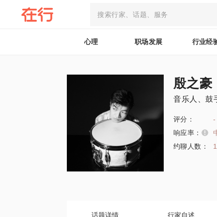
心理
职场发展
行业经
殷之豪
音乐人、鼓
评分：
-
响应率：
约聊人数：
话题详情
行家自述