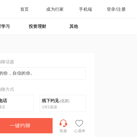
首页
成为行家
手机端
登录/注册
育学习
投资理财
其他
约聊话题
的你，自信的你。
约聊方式
电话
线下约见
(
北京
)
通话
1对1面谈
一键约聊
客服
心愿单