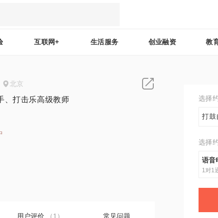
验
互联网+
生活服务
创业融资
教
北京
选择
手、打击乐高级教师
打鼓
中
选择
1
语音
1对1
用户评价
（1）
常见问题