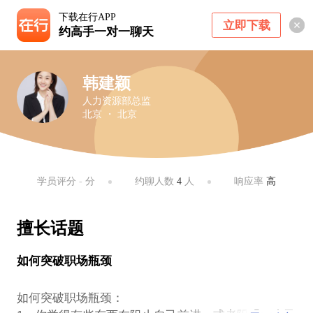
下载在行APP
立即下载
约高手一对一聊天
韩建颖
人力资源部总监
北京 ・ 北京
学员评分
-
分
约聊人数
4
人
响应率
高
擅长话题
如何突破职场瓶颈
如何突破职场瓶颈：