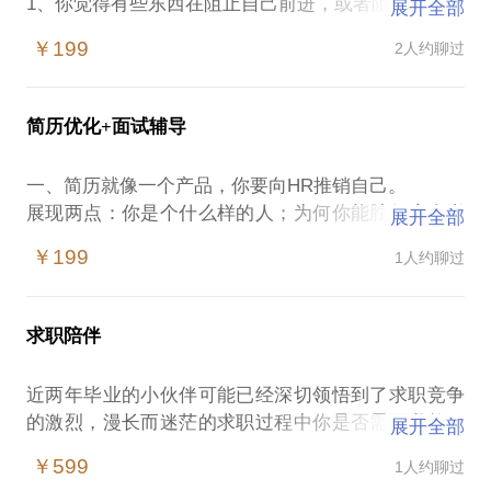
1、你觉得有些东西在阻止自己前进，或者阻碍了自己
展开全部
过自己想过的生活；
￥199
2人约聊过
2、你觉得很难让自己从令人情绪低沉的事件中走出
来；
简历优化+面试辅导
3、你觉得自己的工作成果不再受到肯定和重视；
一、简历就像一个产品，你要向HR推销自己。
展现两点：你是个什么样的人；为何你能胜任这个岗
展开全部
如果你有以上困惑，让我们一起分析你在职场中有哪
位。
￥199
1人约聊过
二、应届生没有工作经历，怎么写？
没有工作经历，就意味着你的产品没有经过市场检
验，但这并不意味着你的产品没有价值，只是需要你
求职陪伴
用其他方式来证明它的价值。。
三、针对性制作简历，提高匹配度
近两年毕业的小伙伴可能已经深切领悟到了求职竞争
看清岗位要求和任职资格，分析目标岗位要求，再根
的激烈，漫长而迷茫的求职过程中你是否需要私教一
展开全部
据岗位要求有针对性地调整自己的经历，用自己的经
对一进行陪伴指导，职业测评+职业规划+简历优化
历去匹配岗位需求，修改简历。
￥599
1人约聊过
+面试辅导+日常答疑解惑+工作岗位推荐，3个月的时
四、有了优秀的简历可以助力你得到面试的机会，但