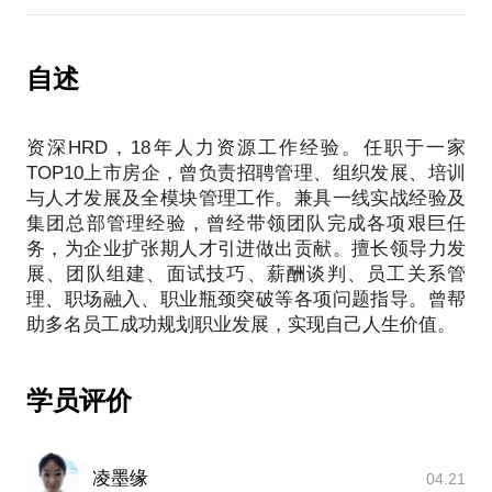
长，不少于10次面试机会，希望用我的专业能力帮助
如何改善自己面试技能？首先，我会从一个HR的角
更多的小伙伴找到心仪的工作。
度，分析你在自我介绍环节存在的缺陷； 其次，我会
自述
根据你面试企业及岗位的特点，进行模拟面试； 再
次，会根据你在模拟面试中存在的问题，进行沟通以
及调整；最后，教授一些面试中经常会用到的小技
资深HRD，18年人力资源工作经验。任职于一家
巧，以帮助你在面试中发挥的更加出色。
TOP10上市房企，曾负责招聘管理、组织发展、培训
五、优秀的候选人友情推荐工作机会，因为每天我都
与人才发展及全模块管理工作。兼具一线实战经验及
集团总部管理经验，曾经带领团队完成各项艰巨任
务，为企业扩张期人才引进做出贡献。擅长领导力发
展、团队组建、面试技巧、薪酬谈判、员工关系管
理、职场融入、职业瓶颈突破等各项问题指导。曾帮
学员评价
凌墨缘
04.21