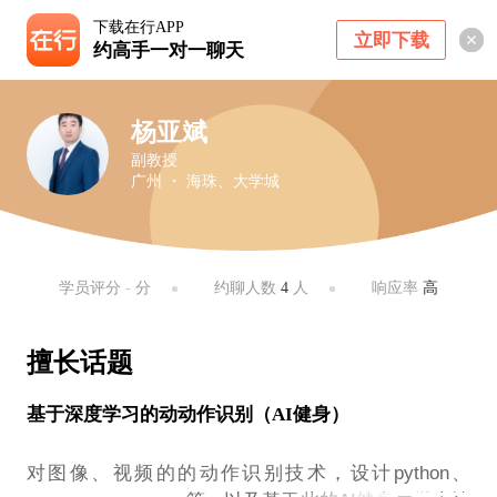
下载在行APP
立即下载
约高手一对一聊天
杨亚斌
副教授
广州 ・ 海珠、大学城
学员评分
-
分
约聊人数
4
人
响应率
高
擅长话题
基于深度学习的动动作识别（AI健身）
对图像、视频的的动作识别技术，设计python、