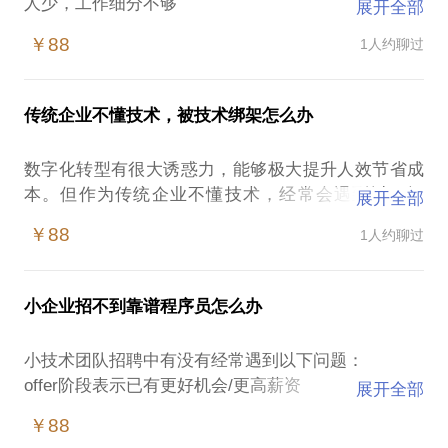
人少，工作细分不够
展开全部
赶进度，基建不足
￥88
1人约聊过
架构、代码不合理，也没有时间优化
战略管理几个核心要点：
传统企业不懂技术，被技术绑架怎么办
1.明确目标。人少更要精细化管理，详细论证，慢既
是快
数字化转型有很大诱惑力，能够极大提升人效节省成
2.人人知晓目标，分工明确。基建不足、架构不合理
本。但作为传统企业不懂技术，经常会遇到以下问
展开全部
是大问题，必须有步骤的逐步解决，否则整个技术团
题：
队迟早会被技术债拖死
￥88
1人约聊过
开发人员说需要购买xxx，这个钱应该不应该花
3.节点监控。降低项目周期，提升项目频率，用频率
开发人员说需要使用xxx技术，这个靠谱不靠谱
换取试错成本，高度协调的团队是在过程中打磨出来
为什么第一个版本几周就好了，第二个版本也没做什
的。
小企业招不到靠谱程序员怎么办
么新功能却几个月都还是用不了
小技术团队招聘中有没有经常遇到以下问题：
offer阶段表示已有更好机会/更高薪资
展开全部
从成本、人效、战略3个角度分析这个问题：
在职人员因为能力太差屡屡给公司造成损失，造成客
1.假设某二线城市，程序员（web业务开发，包括前
￥88
户流失
后端测试）平均薪资16k，加上15%管理成本大约在