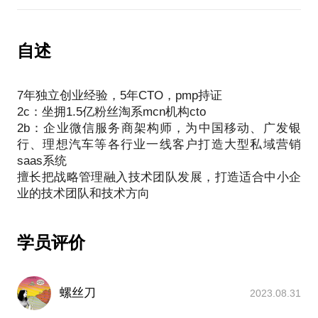
研发团队离职率居高不下
18k，研发团队至少包括一个前端一个后端一个测试
一个产品，支出成本在72k每月，864k每年
作为公司负责人，肯定希望研发能够稳定输出高质量
自述
2.假设找外包完成，比较好的外包公司报价2000/人/
内容，但是创业起步阶段，市场变化剧烈，如何稳定
天，假设外包公司对于相同需求的计算也是4人，则相
研发心理：
同的成本可以做108天，时长占自建团队的261天的
7年独立创业经验，5年CTO，pmp持证
1.在战略管理中明确目标，且保证人人知晓
41%。
2c：坐拥1.5亿粉丝淘系mcn机构cto
2.让研发参与销售、生产等相关环节，直接和自己服
3.外包需要签订明确需求的合同，一般不允许更改。
2b：企业微信服务商架构师，为中国移动、广发银
务的受益者对话
因此在战略管理要考量以下几点：
行、理想汽车等各行业一线客户打造大型私域营销
3.鼓励有条件的尝试新技术，且设立明确目标
1.战略目标是较为固定的目标还是可能随着市场变化
saas系统
2.市场是成熟稳定期还是发展上升期，需求是否有可
擅长把战略管理融入技术团队发展，打造适合中小企
能变化
学员评价
螺丝刀
2023.08.31