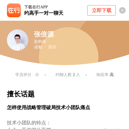
下载在行APP
立即下载
约高手一对一聊天
张倍源
架构师
成都 ・ 四川
学员评分
-
分
约聊人数
2
人
响应率
高
擅长话题
怎样使用战略管理破局技术小团队痛点
技术小团队的特点：