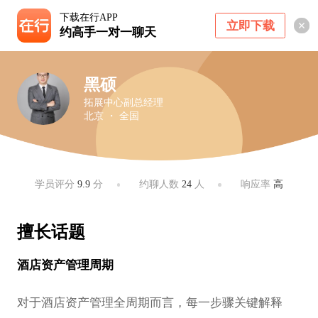
下载在行APP
立即下载
约高手一对一聊天
黑硕
拓展中心副总经理
北京 ・ 全国
学员评分
9.9
分
约聊人数
24
人
响应率
高
擅长话题
酒店资产管理周期