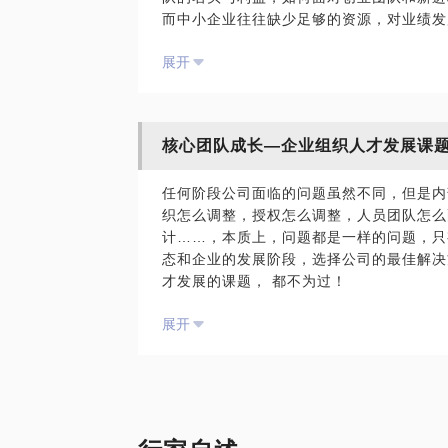
而中小企业往往缺少足够的资源，对业绩发
混‬乱。
理的时间和精力都很有限，所需要的组织化
最后还是让老板感到“人忙心累”，却没有
展开
要科学、实用、符合本企业特征，又要迅速
那企业‬应该建立一套‬什么样的标准和系‬统
管理团队有所进步，迅速提升自我。其管理
中小企业的经营管理系统升级，适用、实用
学习力和业绩满足实现之间寻找平衡，对管
中小企业经营管理系统的升级必须遵循如下
在这种特征之下，需要通过与企业团队共同
骤：
核心团队成长—企业组织人才发展课
队思考，明确经营发展核心优势，统一发展
思考如何从自发性的、临时性的、坚持自由
发展的关键。并根据企业目标、资源条件，
更正规的实体。
任何阶段公司面临的问题虽然不同，但是内
中小企业组织变革与组织发展的课题，旨在
必须从仅有非正式规划及人们出于本能反应
织怎么调整，授权怎么调整，人员团队怎么
快速成长的中小企业组织如何设计？
从岗位工作和职责未明确定义转变为具有某
计……，本质上，问题都是一样的问题，只
组织如何承载经营目标？
性；
态和企业的发展阶段，选择公司的最佳解决
组织能力如何打造？
从没有问责制或控制系统转变为有长期目标
才发展的课题， 都不为过！
组织的延展性能否满足发展的需要？
奖励和正式业绩评估系统；
在做好人才发展必须掌握系统性的制度构建
组织如何明确事务与资源分解、分工责任与
从仅有岗位培训到有正式管理发展课程计划
展开
不限于）：
组织绩效如何承载与发挥？
从不做预算到有预算、报告和容忍偏差；
1.如何立规矩‬：无规矩‬不成方圆，凡事必
组织关键能力如何培养与验证？
最后，从利润自然产生到有要达成的具体利
2.如何立威信‬：管理者必须立树‬威信，‬无
平台化组织方向如何建设和筹备？
为什么是我？我做过6年多家公司的CEO
3.如何教行为：团队‬使命、工作前景、要做
团队管理风格是否适配组织？
和难处，又能理解CEO关注的重点问题。
4.如何教观点：企‬业文化、团价队‬值观、
资源是否充分共享？
科学方法论和工具。既能从国际化视野去思
5.如何明目标：制定并熟悉团队短期目标和
核心管理流程是否优化与明晰？