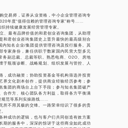
准，责任与‬权利挂钩，目标‬与薪酬挂‬钩。
正错误‬，确保过‬程无纰漏，才‬会有好结果。
并购交易师，证券从业资格，中小企业管理咨询专
‬苦劳是徒‬劳，过程为‬结果服务。
20年度“值得信赖的管理咨询专家”称号……
‬选择很重要，‬尤其是过程性检查结‬果要及时
组织持续健康发展经营管理专家。
成立、最有品牌价值的和君创业咨询集团，从助理
‬罚得胆战‬心惊，树典型，抓‬反面，通过对比激
理中解脱出来，更多的时间投入到公司的战
是和君创业咨询集团史上晋升最快的最高级别合
；
国内知名企业/集团提供管理咨询及投行服务。其
质奖‬励缺一不可，根据实情际‬况变换花‬样。
否改变自己的领导风格。风格的改变不仅代
部专家身份，兼任供职于数家国内民营大型多元
一批自有的高端人才，结合公司的战略规划
化的调整。
常务副总裁、总裁等职。熟悉电商、O2O、房地
变革和成长，解决长远的生存与发展问题。
资源积累和团队互补情况进行综合分析判
擅于瓶颈诊断、战略规划、组织发展与管控、人
EO多年，具丰富的人力资源发展、组织发展
健康程度，帮助企业对自身经营目标与现实
教练等经验，愿与您共同探讨，组织团队成
形成的关键要素，帮助企业找到实现业绩目
路，成功融资；协助投资基金等机构筛选并投资
实可行路径，最终帮助企业获得快速增长。
艺界文化剧本创作，提供商业经验经历参考；参
名集团的商场台上台下手段；参与知名集团破产
、合作方、核心团队各方利益，取得各方平衡满
资规范等系列实操路线……
无所不用其极的交锋。一路荣幸结识了很多的贵
淀。
各种成功的逻辑，也与客户们共同创造有效方案
长期的服务中，深深的惊讶于这些商业如此成功