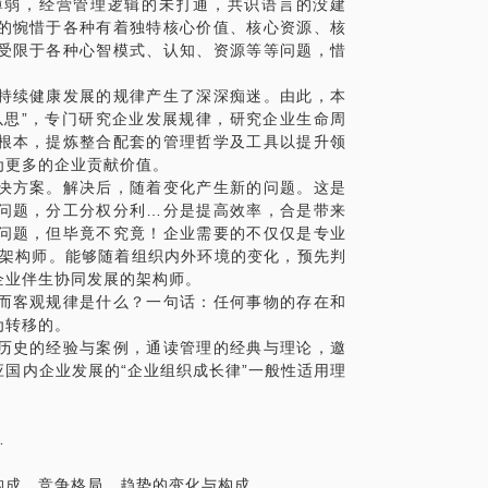
薄弱，经营管理逻辑的未打通，共识语言的没建
的惋惜于各种有着独特核心价值、核心资源、核
受限于各种心智模式、认知、资源等等问题，惜
持续健康发展的规律产生了深深痴迷。由此，本
以思”，专门研究企业发展规律，研究企业生命周
根本，提炼整合配套的管理哲学及工具以提升领
为更多的企业贡献价值。
决方案。解决后，随着变化产生新的问题。这是
问题，分工分权分利…分是提高效率，合是带来
问题，但毕竟不究竟！企业需要的不仅仅是专业
的架构师。能够随着组织内外环境的变化，预先判
企业伴生协同发展的架构师。
而客观规律是什么？一句话：任何事物的存在和
为转移的。
历史的经验与案例，通读管理的经典与理论，邀
国内企业发展的“企业组织成长律”一般性适用理
…
构成。竞争格局、趋势的变化与构成……