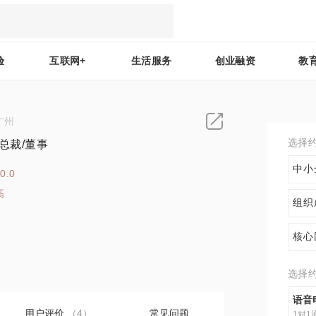
验
互联网+
生活服务
创业融资
教
广州
选择
总裁/董事
中小
0.0
高
组织
4
核心
选择
语音
用户评价
（4）
常见问题
1对1