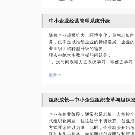
中小企业经营管理系统升级
随着企业规模扩大、环境变化，单凭老板的
务，已不足以推动企业的持续发展。企业的
业组织面临转型升级的需要。
现实中绝大多数老板的问题是：
1、没时间没精力去系统学习，即使去学习
后实用性不强，要么是学习后团队跟不上；
展开
2、请外部顾问解决问题，成本太高。经验
好、费用适宜的顾问执行成本高，弄乱节奏
3、招聘中高管解决问题，不是灵气不足，
对但不是自己能实施和采纳的建议
组织成长—中小企业组织变革与组织
4、为什老么‬板最忙？​就是因为公司，没有
色‬，所以他最忙。
企业在创业阶段，通常都是老板一人掌控全
员工：老板这事怎么做？他会说这‬个事你应该
式组织化问题，往往处于平衡状态。创业成
通，‬事事操心，救队火‬长，这叫就‬混乱，
方式逐渐难以为继，此时，企业就会开始考
救火队长的特点是‬啥？老板最重要，他走‬了
队的名头与利益，如何面对创业团队和新进
企业是最大‬的伤害。部‬门经理亦是如此，部