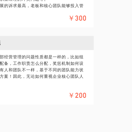
展的诉求最高，老板和核心团队能够投入管
管理往往体现出“既要又要还要”的特征，既
放心的升级节奏与步骤来实施。
￥300
见效，快速推动落实，实现业绩目标，还要
呢？
的深度和方案的选择往往要在团队承载力、
为关键。
理系统性与实用性提出较高挑战！
原则，进行系统改造与设定改革逻辑、步
复盘，结合中小企业经营实际，促进核心团
题
思路方向，明确企业中短期目标，确认组织
精神的企业，转变为规划、组织和纪律方面
针对性的制订组织发展策略。
部经营管理的问题性质都是一样的，比如组
解决如下问题：
做工作转变为有正式规划地工作；
配备，工作职责怎么分配，奖惩机制如何设
种程度的职责定义，岗位角色之间具有排他
有人和团队不一样，基于不同的团队能力状
方案！因此，无论如何重视企业核心团队人
、具体短期目标、方法，以及对具体进展有
及日常运行技能，解决常见的问题（包括但
担当边界？
；
￥200
有规。
润目标。
威信不立。
，作为一把手，既能理解企业经营管理的痛点
的事和‬不能做的事。
CEO的实战经验，加上管理咨询集团合伙人的
分析和对‬错、讲事例、写反思、搞团建。
考，也能从中小公司现状设定实操方案。
长‬期愿景，激发‬员工斗志。