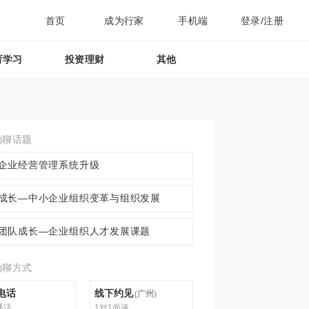
首页
成为行家
手机端
登录/注册
育学习
投资理财
其他
约聊话题
企业经营管理系统升级
成长—中小企业组织变革与组织发展
团队成长—企业组织人才发展课题
约聊方式
电话
线下约见
(
广州
)
通话
1对1面谈