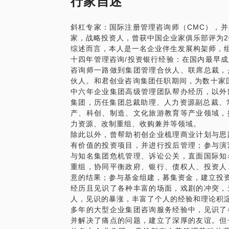
行家自述
6.如何明责权：‬制定岗位职责，‬明确奖惩标
权限划分是否明确合理？
7.如何查过程：‬过程检查务必到‬位，不断纠
前中后台是否制衡且高效？
斜杠专家：国际注册管理咨询师（CMC），
8.如何查结果：‬结果原则导向‬，没有结果的
成本控制与利润压力是否合理有效？
家，战略投资人，曾获中国企业家俱乐部评为20
9.如何及时奖：奖励越及时‬效果越好，时机
集中高效决策能否落地有力？
综述而言，本人是一名企业伴生发展构架师，
奖励。
组织信息流转能否畅通高效？
十四年管理咨询/投资银行经验：在国内最早
10.如何奖优劣‬：奖要奖的心花怒放，罚要
如何让老板和核心团队能够从繁琐的日常管
咨询师一路做到集团管理合伙人、联席总裁，
励员‬工。
略、投资、资源和人才培养等重大事项中去
伙人。和君创业咨询集团任职期间，为数十家
11.如何多样奖‬：精神‬奖励、金钱奖励、物
组织调整最大的挑战，来自于企业家团队能
中六年企业集团高级管理团队帮办经历，以外
我们该如何打造优秀的人才发展项目，培养
表个人管理方式的改变，也代表整个公司文
集团，历任集团总裁助理、人力资源副总裁、
发展，在人才竞争中占据优势，推动企业的
我将根据每个企业的创业历史、经营优势、
产、科创、制造、文化旅游教育等产业领域，
本人担任大型咨询集团管理合伙人及企业C
断，与企业团队共同探讨的组织适配状态的
力资源、改制重组、收购兼并等领域。
与变革管理、企业文化落地、管理层辅导及
能力的差距加以测评，找到组织变革与能力
除此以外，曾帮助初创企业梳理商业计划与思
长的课题。
标突破、组织能力建设、团队构成培养的现
有价值的投资项目，并进行投后管理；参与演
与知名集团危机管理、诉讼公关，直面国际知
重组，协同平衡政府、银行、债权人、投资人
意的结果；参与基金组建，募集资金，建立投
经历且见识了各种丰富的场面，戏剧的冲突，
人，见识的暴涨，丰富了个人的经验和理论积
多年的大型企业集团咨询服务经验中，见识了
并解决了痛点的问题，建立了深厚的友谊。但