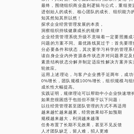
最终，围绕组织商业盈利逻辑与公式，重组资
进创始人的成长、核心团队的成长、组织能力
知其然知其所以然！
探求企业经营管理发展的本质，
洞察组织持续健康成长的规律！
企业经营管理系统升级不意味着一定要照搬成
问题的方案不同。最优路线莫过于：首先要理
分必要条件和状态，其次要学习科学的管理系
读自身企业内外资源条件状态并对问题界定及
素质结构状态分解并制定适应性解决方案并实
轮效应。
运用上述理论，与客户企业携手近两年，成功帮
0%增长，团队规模100%增长，组织规模与
成长性大幅提高。
实践证明，规律理论可以帮助中小企业快速增
如果您很困惑于包括但不限于以下问题：
以往经营管理甚至团队管理的方式不再适用
越来越忙越来越累，经营效果却不如预期
规模越来越大，利润越来越薄
任务布置了长期不见效果，甚至不见反馈
人才团队缺乏，留人难，招人更难