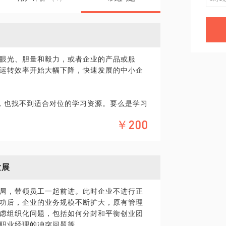
眼光、胆量和毅力，或者企业的产品或服
运转效率开始大幅下降，快速发展的中小企
，也找不到适合对位的学习资源。要么是学习
￥200
丰富、知名顾问费用成本高承担不了；沟通很
；
反应达不到自己要求，就是眼高手低，听着都
发展
‬标准，没‬有系统，老板本人充当了标‬准的角
局，带领员工一起前进。此时企业不进行正
这‬么做，1、2、3，所以老板相当‬于万事
功后，企业的业务规模不断扩大，原有管理
永远做不大‬，有些老板还很有‬成就感。
虑组织化问题，包括如何分封和平衡创业团
之后越乱越‬好，离开我玩不转，这种‬思维对
职业经理的冲突问题等。
门‬离开他半天都不行，‬就说明他的管理极度