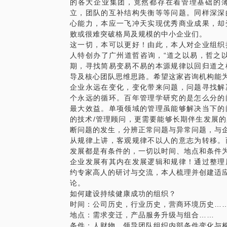
的各大企业集团，竟然都存在着管理基础的
立，团队的互补结构失衡等等问题。同样深深
心能力，本应一飞冲天实现优秀商业成果，却
败或很难突破格局及规模的中小企业们。
这一切，本可以更好！由此，本人对企业组织
人特创办了广州道哲咨询，“道之以易，哲之
期，寻找简易变易不易的本源规律以回归道之
导及核心团队思维思路。希望这家咨询机构能
企业永远在变化，变化带来问题，问题寻找解
个永远的循环。百年管理学研究的是怎么分的
最大效益。单项领域的管理虽能够解决当下的
的技术/管理顾问，更需要能够长期伴生发展
断问题的发生，分辨正常问题与异常问题，与
从规律上讲，客观规律不以人的意志为转移。
发展都是有条件的，一切以时间、地点和条件
企业发展有其内在发展逻辑和规律！通过整理
约专家高人的研讨与交流，本人梳理并创建适应
论。
如何建设持续健康成功的组织？
时间：公司历史，行业历史，营商环境历史…
地点：需求变迁，产品服务升级与组合……
条件：人财物、领导团队组织内部条件变化与