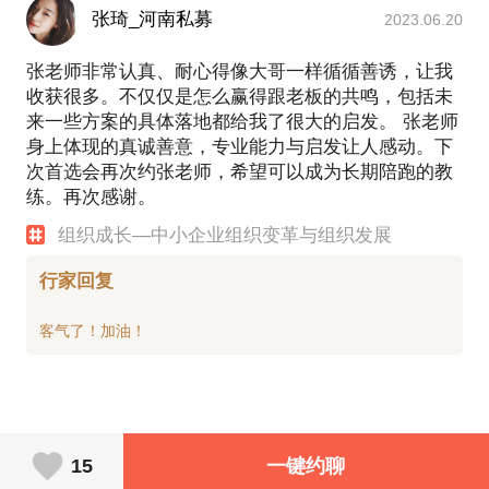
期伴生发展的架构师。能够随着组织内外环境的变
张琦_河南私募
2023.06.20
化，预先判断问题的发生，分辨正常问题与异常问
题，与企业伴生协同发展的架构师。
张老师非常认真、耐心得像大哥一样循循善诱，让我
从规律上讲，客观规律不以人的意志为转移。而客观
收获很多。不仅仅是怎么赢得跟老板的共鸣，包括未
规律是什么？一句话：任何事物的存在和发展都是有
来一些方案的具体落地都给我了很大的启发。 张老师
条件的，一切以时间、地点和条件为转移的。
身上体现的真诚善意，专业能力与启发让人感动。下
企业发展有其内在发展逻辑和规律！通过整理历史的
次首选会再次约张老师，希望可以成为长期陪跑的教
经验与案例，通读管理的经典与理论，邀约专家高人
练。再次感谢。
的研讨与交流，本人梳理并创建适应国内企业发展
组织成长—中小企业组织变革与组织发展
的“企业组织成长律”一般性适用理论。
如何建设持续健康成功的组织？
行家回复
时间：公司历史，行业历史，营商环境历史……
地点：需求变迁，产品服务升级与组合……
条件：人财物、领导团队组织内部条件变化与构成。
竞争格局、趋势的变化与构成……
最终，围绕组织商业盈利逻辑与公式，重组资源条
件，分配时间在内的资源投入。 进而导向促进创始人
的成长、核心团队的成长、组织能力的成长。
知其然知其所以然！
15
一键约聊
探求企业经营管理发展的本质，