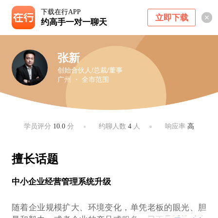
下载在行APP
立即下载
约高手一对一聊天
张新
创始合伙人/总裁/董事
广州 ・ 全市范围
学员评分
10.0
分
约聊人数
4
人
响应率
高
擅长话题
中小企业经营管理系统升级
随着企业规模扩大、环境变化，单凭老板的眼光、胆