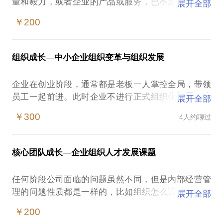
量和毅力，或者企业的产品或服务，已不足以推动企
展开全部
业的持续发展。企业的运转效率开始大幅下降，快速
￥200
发展的中小企业组织面临转型升级的需要。
现实中绝大多数老板的问题是：
1、没时间没精力去系统学习，即使去学习，也找不到
组织成长—中小企业组织变革与组织发展
适合对位的学习资源。要么是学习后实用性不强，要
么是学习后团队跟不上；
企业在创业阶段，通常都是老板一人掌控全局，带领
2、请外部顾问解决问题，成本太高。经验丰富、知名
员工一起前进。此时企业不进行正式组织化问题，往
展开全部
顾问费用成本高承担不了；沟通很好、费用适宜的顾
往处于平衡状态。创业成功后，企业的业务规模不断
问执行成本高，弄乱节奏；
￥300
4人约聊过
扩大，原有管理方式逐渐难以为继，此时，企业就会
3、招聘中高管解决问题，不是灵气不足，反应达不到
开始考虑组织化问题，包括如何分封和平衡创业团队
自己要求，就是眼高手低，听着都对但不是自己能实
的名头与利益，如何面对创业团队和新进职业经理的
施和采纳的建议
核心团队成长—企业组织人才发展课题
冲突问题等。
4、为什老么‬板最忙？​就是因为公司，没有‬标准，没‬有
而中小企业往往缺少足够的资源，对业绩发展的诉求
系统，老板本人充当了标‬准的角色‬，所以他最忙。
任何阶段公司面临的问题虽然不同，但是内部经营管
最高，老板和核心团队能够投入管理的时间和精力都
员工：老板这事怎么做？他会说这‬个事你应该这‬么
理的问题性质都是一样的，比如组织怎么调整，授权
展开全部
很有限，所需要的组织化管理往往体现出“既要又要还
做，1、2、3，所以老板相当‬于万事通，‬事事操心，
怎么调整，人员团队怎么配备，工作职责怎么分配，
要”的特征，既要科学、实用、符合本企业特征，又要
￥200
救队火‬长，这叫就‬混乱，永远做不大‬，有些老板还很
奖惩机制如何设计……，本质上，问题都是一样的问
迅速见效，快速推动落实，实现业绩目标，还要管理