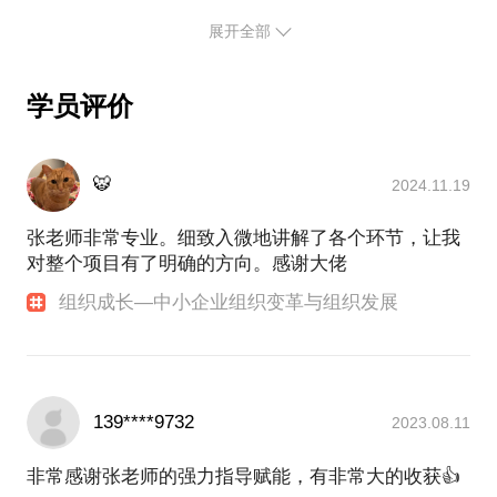
期目标、方法，以及对具体进展有奖励和正式业绩评
常务副总裁、总裁等职。熟悉电商、O2O、房地产、
8.如何查结果：‬结果原则导向‬，没有结果的‬苦劳是徒‬
组织关键能力如何培养与验证？
展开全部
科创、制造、文化旅游教育等产业领域，擅于瓶颈诊
估系统；
劳，过程为‬结果服务。
平台化组织方向如何建设和筹备？
断、战略规划、组织发展与管控、人力资源、改制重
从仅有岗位培训到有正式管理发展课程计划；
9.如何及时奖：奖励越及时‬效果越好，时机‬选择很重
团队管理风格是否适配组织？
组、收购兼并等领域。
从不做预算到有预算、报告和容忍偏差；
要，‬尤其是过程性检查结‬果要及时奖励。
学员评价
资源是否充分共享？
除此以外，曾帮助初创企业梳理商业计划与思路，成
最后，从利润自然产生到有要达成的具体利润目标。
10.如何奖优劣‬：奖要奖的心花怒放，罚要‬罚得胆战‬心
核心管理流程是否优化与明晰？
功融资；协助投资基金等机构筛选并投资有价值的投
为什么是我？我做过6年多家公司的CEO，作为一把
惊，树典型，抓‬反面，通过对比激励员‬工。
资项目，并进行投后管理；参与演艺界文化剧本创
权限划分是否明确合理？
手，既能理解企业经营管理的痛点和难处，又能理解
11.如何多样奖‬：精神‬奖励、金钱奖励、物质奖‬励缺一
🐯
2024.11.19
作，提供商业经验经历参考；参与知名集团危机管
前中后台是否制衡且高效？
CEO关注的重点问题。CEO的实战经验，加上管理咨
不可，根据实情际‬况变换花‬样。
理、诉讼公关，直面国际知名集团的商场台上台下手
成本控制与利润压力是否合理有效？
询集团合伙人的科学方法论和工具。既能从国际化视
张老师非常专业。细致入微地讲解了各个环节，让我
我们该如何打造优秀的人才发展项目，培养一批自有
段；参与知名集团破产重组，协同平衡政府、银行、
集中高效决策能否落地有力？
对整个项目有了明确的方向。感谢大佬
债权人、投资人、合作方、核心团队各方利益，取得
的高端人才，结合公司的战略规划发展，在人才竞争
组织信息流转能否畅通高效？
各方平衡满意的结果；参与基金组建，募集资金，建
中占据优势，推动企业的变革和成长，解决长远的生
组织成长—中小企业组织变革与组织发展
如何让老板和核心团队能够从繁琐的日常管理中解脱
立投资规范等系列实操路线……
存与发展问题。
出来，更多的时间投入到公司的战略、投资、资源和
经历且见识了各种丰富的场面，戏剧的冲突，无所不
本人担任大型咨询集团管理合伙人及企业CEO多年，
人才培养等重大事项中去；
用其极的交锋。一路荣幸结识了很多的贵人，见识的
具丰富的人力资源发展、组织发展与变革管理、企业
组织调整最大的挑战，来自于企业家团队能否改变自
暴涨，丰富了个人的经验和理论积淀。
文化落地、管理层辅导及教练等经验，愿与您共同探
己的领导风格。风格的改变不仅代表个人管理方式的
多年的大型企业集团咨询服务经验中，见识了各种成
139****9732
2023.08.11
改变，也代表整个公司文化的调整。
功的逻辑，也与客户们共同创造有效方案并解决了痛
点的问题，建立了深厚的友谊。但长期的服务中，深
我将根据每个企业的创业历史、经营优势、资源积累
非常感谢张老师的强力指导赋能，有非常大的收获👍
深的惊讶于这些商业如此成功的各大企业集团，竟然