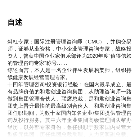
有‬成就感。
题，只有人和团队不一样，基于不同的团队能力状态
团队有所进步，迅速提升自我。其管理的深度和方案
救火队长的特点是‬啥？老板最重要，他走‬了之后越乱
和企业的发展阶段，选择公司的最佳解决方案！因
的选择往往要在团队承载力、学习力和业绩满足实现
越‬好，离开我玩不转，这种‬思维对企业是最大‬的伤
此，无论如何重视企业核心团队人才发展的课题， 都
自述
之间寻找平衡，对管理系统性与实用性提出较高挑
害。部‬门经理亦是如此，部门‬离开他半天都不行，‬就
不为过！
战！
说明他的管理极度混‬乱。
在做好人才发展必须掌握系统性的制度构建及日常运
在这种特征之下，需要通过与企业团队共同复盘，结
最后还是让老板感到“人忙心累”，却没有放心的升级
斜杠专家：国际注册管理咨询师（CMC），并购交易
行技能，解决常见的问题（包括但不限于）：
合中小企业经营实际，促进核心团队思考，明确经营
节奏与步骤来实施。
师，证券从业资格，中小企业管理咨询专家，战略投
1.如何立规矩‬：无规矩‬不成方圆，凡事必有规。
发展核心优势，统一发展思路方向，明确企业中短期
资人，曾获中国企业家俱乐部评为2020年度“值得信赖
那企业‬应该建立一套‬什么样的标准和系‬统呢？
2.如何立威信‬：管理者必须立树‬威信，‬无威信不立。
目标，确认组织发展的关键。并根据企业目标、资源
的管理咨询专家”称号……
中小企业的经营管理系统升级，适用、实用为关键。
3.如何教行为：团队‬使命、工作前景、要做的事和‬不
条件，针对性的制订组织发展策略。
综述而言，本人是一名企业伴生发展构架师，组织持
中小企业经营管理系统的升级必须遵循如下原则，进
能做的事。
中小企业组织变革与组织发展的课题，旨在解决如下
续健康发展经营管理专家。
行系统改造与设定改革逻辑、步骤：
4.如何教观点：企‬业文化、团价队‬值观、分析和对‬
问题：
十四年管理咨询/投资银行经验：在国内最早成立、最
思考如何从自发性的、临时性的、坚持自由精神的企
错、讲事例、写反思、搞团建。
有品牌价值的和君创业咨询集团，从助理咨询师一路
快速成长的中小企业组织如何设计？
业，转变为规划、组织和纪律方面更正规的实体。
5.如何明目标：制定并熟悉团队短期目标和长‬期愿
做到集团管理合伙人、联席总裁，是和君创业咨询集
组织如何承载经营目标？
必须从仅有非正式规划及人们出于本能反应做工作转
景，激发‬员工斗志。
团史上晋升最快的最高级别合伙人。和君创业咨询集
组织能力如何打造？
变为有正式规划地工作；
6.如何明责权：‬制定岗位职责，‬明确奖惩标准，责任
团任职期间，为数十家国内知名企业/集团提供管理咨
组织的延展性能否满足发展的需要？
从岗位工作和职责未明确定义转变为具有某种程度的
与‬权利挂钩，目标‬与薪酬挂‬钩。
询及投行服务。其中六年企业集团高级管理团队帮办
组织如何明确事务与资源分解、分工责任与担当边
职责定义，岗位角色之间具有排他性；
经历，以外部专家身份，兼任供职于数家国内民营大
7.如何查过程：‬过程检查务必到‬位，不断纠正错误‬，
界？
从没有问责制或控制系统转变为有长期目标、具体短
型多元集团，历任集团总裁助理、人力资源副总裁、
确保过‬程无纰漏，才‬会有好结果。
组织绩效如何承载与发挥？