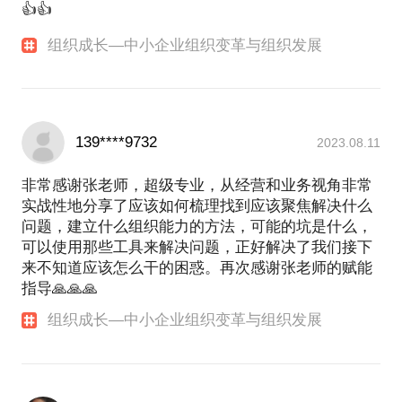
和团队互补情况进行综合分析判断，与企业团队共同
👍👍
都存在着管理基础的薄弱，经营管理逻辑的未打通，
探讨的组织适配状态的健康程度，帮助企业对自身经
共识语言的没建立，团队的互补结构失衡等等问题。
组织成长—中小企业组织变革与组织发展
营目标与现实能力的差距加以测评，找到组织变革与
同样深深的惋惜于各种有着独特核心价值、核心资
能力形成的关键要素，帮助企业找到实现业绩目标突
源、核心能力，本应一飞冲天实现优秀商业成果，却
破、组织能力建设、团队构成培养的现实可行路径，
受限于各种心智模式、认知、资源等等问题，惜败或
最终帮助企业获得快速增长。
很难突破格局及规模的中小企业们。
感兴趣者，欢迎邀约交流！
139****9732
这一切，本可以更好！由此，本人对企业组织持续健
2023.08.11
康发展的规律产生了深深痴迷。由此，本人特创办了
广州道哲咨询，“道之以易，哲之以思”，专门研究企
非常感谢张老师，超级专业，从经营和业务视角非常
业发展规律，研究企业生命周期，寻找简易变易不易
实战性地分享了应该如何梳理找到应该聚焦解决什么
的本源规律以回归道之根本，提炼整合配套的管理哲
问题，建立什么组织能力的方法，可能的坑是什么，
学及工具以提升领导及核心团队思维思路。希望这家
可以使用那些工具来解决问题，正好解决了我们接下
咨询机构能为更多的企业贡献价值。
来不知道应该怎么干的困惑。再次感谢张老师的赋能
企业永远在变化，变化带来问题，问题寻找解决方
指导🙏🙏🙏
案。解决后，随着变化产生新的问题。这是个永远的
组织成长—中小企业组织变革与组织发展
循环。百年管理学研究的是怎么分的问题，分工分权
分利…分是提高效率，合是带来最大效益。单项领域
的管理虽能够解决当下的问题，但毕竟不究竟！企业
需要的不仅仅是专业的技术/管理顾问，更需要能够长