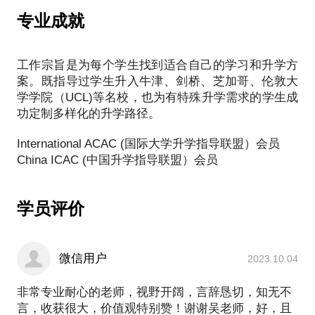
合适的方案，而非一味的盲从或追逐潮流。
专业成就
过去十年我一直在国际教育及相关领域工作，目前为
广州一所大型国际学校升学及学业规划部门负责人。
工作宗旨是为每个学生找到适合自己的学习和升学方
这些年我见证了学校学生群体的变化，看到了盲目转
案。既指导过学生升入牛津、剑桥、芝加哥、伦敦大
校对一些孩子的伤害，听到了诸多家长和孩子对于择
学学院（UCL)等名校，也为有特殊升学需求的学生成
校和学业规划的焦虑和误区，面对汹涌的校外补习和
功定制多样化的升学路径。
各种升学机构时的无所适从，以及新冠疫情下家长和
孩子们对未来的担心。。。。。。我深切地感受到，
International ACAC (国际大学升学指导联盟）会员
相比较十几年前的信息不足和难以获取，现在的孩子
和家长面对的困境是太多难以分辨的信息、各种机构
出于商业目的的夸大和误导宣传以及与孩子沟通的不
顺畅等等。我擅长个性化咨询，精通的领域有：国际
学员评价
课程体系比较与选择、择校建议、国际课程科目选择
建议、学业与大学升学整体规划、文书指导、签证咨
询、国际课程学生内地大学升学指导等等。希望能通
微信用户
2023.10.04
过我的专业知识，为更多的家庭答疑解惑，选择适合
孩子和整个家庭的教育路径。
非常专业耐心的老师，视野开阔，言辞恳切，知无不
言，收获很大，价值观特别赞！谢谢吴老师，好，且