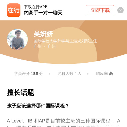
下载在行APP
立即下载
约高手一对一聊天
吴妍妍
国际学校大学升学与生涯规划部主任
广州 ・ 广州
学员评分
10.0
分
约聊人数
4
人
响应率
高
擅长话题
孩子应该选择哪种国际课程？
A Level、IB 和AP是目前较主流的三种国际课程， A