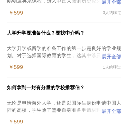
level属英系课程，进入中国大陆的历史较久也较为成
展开全部
熟；IB发展势头迅猛，对学生和学校的综合要求都较
￥599
3人约聊过
高；AP严格意义上并不是一个课程体系，是不少以美
本为目标的学生的选择。很多有意或正在就读国际学
校的学生家长经常会不清楚三者的相似之处和区别，
大学升学要准备什么？要找中介吗？
以及对未来孩子升学的影响。有转学需求的学生更是
需要面对课程的衔接等问题。这个话题可以解答您的
大学升学或留学的准备工作的第一步是良好的学业规
具体问题，帮助您更加了解各种国际课程，进而协助
划。对于选择国际教育的学生，这其中涉及到学科科
展开全部
目的选择和搭配、拓展学习、课外活动规划以及各种
￥599
1人约聊过
软技能提升等等。而最终的升学方案需要将每个学生
独一无二的经历、想法和目标汇集成闪光点展现给心
仪的大学，而这其中绩点规划、文书构思与撰写、择
如何拿到一封有分量的学校推荐信？
校以及学校推荐信等等都扮演着不同的角色。这个话
题可以帮助您了解整个流程及大学升学方案制定的指
无论是申请海外大学，还是以国际生身份申请中国大
陆的高校，学生除了需要自身准备申请材料外，一封
展开全部
有分量的学校推荐信会为申请加分不少。这个话题可
￥599
以根据孩子和学校的具体情况，给出准备推荐信的建