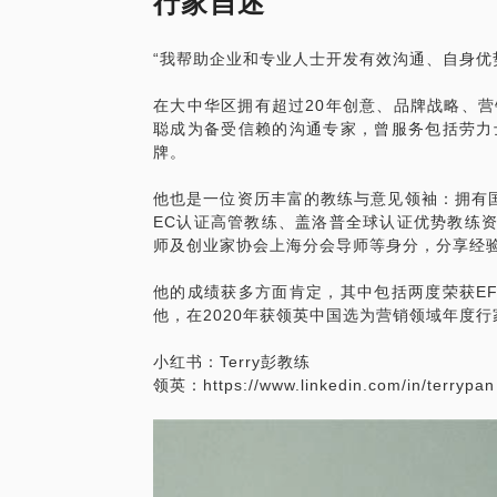
行家自述
● 如何融合策略逻辑与创意思路，争取消
【约谈成功后请注意】
● 如何使营销传播方案条理清晰，不同合
“我帮助企业和专业人士开发有效沟通、自身优
● 如何使营销传播方案切实配合业务需要
● 为提高效率及价值，希望你的个性化问
● 你的其他个性化问题
● 为更具体了解你，建议提前提供你的职
在大中华区拥有超过20年创意、品牌战略、
● 请注意约谈属分享经验与助人自助，并
聪成为备受信赖的沟通专家，曾服务包括劳力
【谁适合这话题】
● 约谈为一对一限时形式，如需延时请按
牌。
● 广告公司／营销代理／品牌策划背景的朋
他也是一位资历丰富的教练与意见领袖：拥有国
● 需要专业支持、在企业中负责营销传播
EC认证高管教练、盖洛普全球认证优势教练资
● 有营销传播需要的中小企业及创业家朋友
师及创业家协会上海分会导师等身分，分享经
● 对市场上的营销传播理论以及对掌握判
他的成绩获多方面肯定，其中包括两度荣获EF
【约谈成功后请注意】
他，在2020年获领英中国选为营销领域年度
● 为提高效率及价值，希望你的个性化问
小红书：Terry彭教练
● 为更具体了解问题，建议提前提供营销
领英：https://www.linkedin.com/in/terrypan
● 请注意约谈属分享经验与助人自助，并
● 约谈为一对一限时形式，如需延时请按