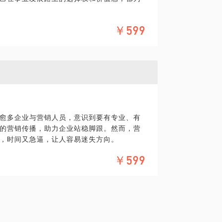
￥599
LinkedIn China Top Voice，是极
续发挥影响力的意见领袖。通过全局的品牌
略性传播，营建属于你的特色品牌。
营销策略
持续关注的传播内容
愈多企业与营销人员，意识到要有专业、有
域文化的需要
的营销传播，助力企业站稳脚跟。然而，营
题清晰具体
，时间又急逼，让人容易迷失方向。
能代表你或问题相关的写作样本供参考
非代写或代为创作任何具体文案
￥599
播专家，曾为多元化的品牌项目，结合策略思
时间多拍或另议
跨地域的认可。通过专业的第三方全局视
标方向。
友
期成效的朋友
取得效果的朋友