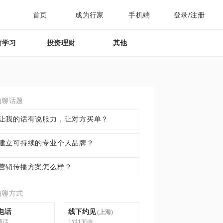
首页
成为行家
手机端
登录/注册
育学习
投资理财
其他
约聊话题
让我的话有说服力，让对方买单？
建立可持续的专业个人品牌？
营销传播方案怎么样？
约聊方式
电话
线下约见
(
上海
)
通话
1对1面谈