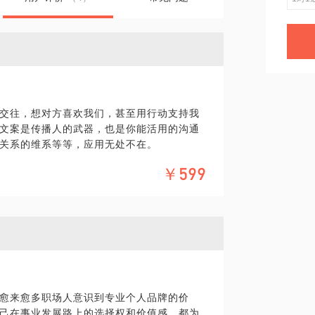
？
交往，想对方喜欢我们，甚至用行动支持我
文案是传播人的武器，也是你能活用的沟通
关系的维系等等，应用无处不在。
￥599
长期从事顶尖品牌及品牌升级相关的传播沟
。擅长利用心理及语言技巧，结合策略思
对方所处的时空背景，触动情感软肋，促动
适写作策略
愈来愈多职场人意识到专业个人品牌的价
自嗨的文案
己在事业发展路上的选择权和价值感，都为
化的需要