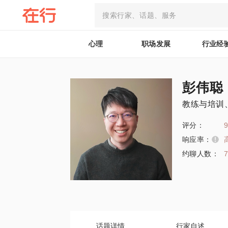
心理
职场发展
行业经
彭伟聪
教练与培训
评分：
9
响应率：
约聊人数：
话题详情
行家自述