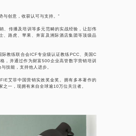
费者的青睐
作方也易懂和能善用
势与创意，收获认可与支持。”
题清晰具体
场背景资料及对外沟通传播的样本供参考
营销、传播及培训等多元范畴的实战经验，让彭伟
非代为构思方案或创作
士、路虎、苹果、奔富及洲际酒店集团等顶级品
时间多拍或另议
友
际教练联合会ICF专业级认证教练PCC、美国C
计划的朋友
格，并通过作为财富500企业高管数字营销培训
验与技能，支持他人进步。
断标准感到不确定的朋友
FIE艾菲中国营销实效奖金奖。拥有多本著作的
行家之一，现拥有来自全球逾10万位关注者。
题清晰具体
方案纲要以供参考
非代为构思方案或创作
时间多拍或另议