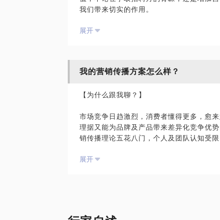
我们带来切实的作用。
● 你的其他个性化问题
展开
作为领英13万+关注者的领英中国营销领域年度行家/
【谁适合这话题】
少数立足于中国，并能在国际性职场平台持
策划视角，了解自己的价值，进一步进行策
● 以营销及说服为写作目的的写作人
● 对品牌营销和管理工作有需要的朋友
我的营销传播方案怎么样？
【我们可以聊的】
● 对营销写作及建立个人品牌有兴趣的朋友
● 跟写作套路却无法取得预期效果的朋友
【为什么跟我聊？】
● 如何从自己的特色，提炼出合适的品牌
● 如何为受众带来有价值、有温度、愿意
【约谈成功后请注意】
市场竞争日趋激烈，消费者懂得更多，愈来
● 如何使传播沟通适应不同传播媒介及地
理据又能为品牌及产品带来差异化竞争优势
● 你的其他个性化问题
● 为提高效率及价值，希望你的个性化问
销传播理论五花八门，个人及团队认知受限
● 为更具体了解你的写作，建议提前提供
【谁适合这话题】
● 请注意约谈属分享经验与助人自助，并
展开
作为在大中华区拥有20+年经验的营销传
● 约谈为一对一限时形式，如需延时请按
维和创意手段，成功从构思到落地，并获得
● 想要提升职场影响力的朋友
角，诊断你的方案，助你打开思路，理顺目
● 有需要进行高管形象营销及企业公关的朋
● 感觉品牌无法获持续关注，或仅限于短
【我们可以聊的】
● 尝试不同营销套路及理论却不确定能否