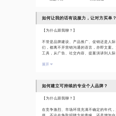
如何让我的话有说服力，让对方买单
【为什么跟我聊？】
不管是品牌建设、产品推广、促销还是人际
们，都离不开营销沟通的语言，亦即文案。
工具，从广告、社交内容、提案演讲到人际
展开
作为指导营销写作人的文案心理学书作者，
通，更有多年跨文化及语言的传播实战经验
维，带出品牌与产品的品质及价值感，针对
对方对你的支持。
如何建立可持续的专业个人品牌？
【我们可以聊的】
【为什么跟我聊？】
● 如何为品牌、产品或特定主题，找出合
在竞争激烈、市场环境充满不确定的年代，
● 如何写出有品质感、有真实人味儿、不
值，不论在争取招聘方的青睐，还是增加自
● 如何使写作适应不同传播媒介及地域文