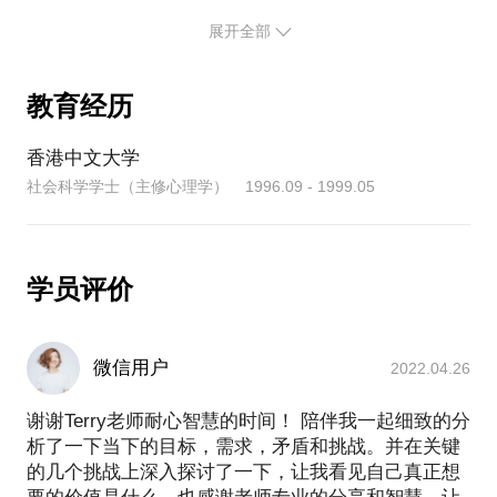
【谁适合这话题】
菲中国营销实效奖金奖。拥有多本著作的他，在2020
展开全部
年获领英中国选为营销领域年度行家之一，现拥有来
【约谈成功后请注意】
● 广告公司／营销代理／品牌策划背景的朋友
自全球逾10万位关注者。
● 需要专业支持、在企业中负责营销传播计划的朋友
教育经历
● 为提高效率及价值，希望你的个性化问题清晰具体
小红书：Terry彭教练
● 有营销传播需要的中小企业及创业家朋友
● 为更具体了解你，建议提前提供你的职场背景资料
● 对市场上的营销传播理论以及对掌握判断标准感到
香港中文大学
及对外沟通传播的样本供参考
不确定的朋友
社会科学学士（主修心理学） 1996.09 - 1999.05
● 请注意约谈属分享经验与助人自助，并非代为构思
方案或创作
【约谈成功后请注意】
● 约谈为一对一限时形式，如需延时请按时间多拍或
学员评价
● 为提高效率及价值，希望你的个性化问题清晰具体
● 为更具体了解问题，建议提前提供营销方案纲要以
供参考
微信用户
2022.04.26
● 请注意约谈属分享经验与助人自助，并非代为构思
方案或创作
谢谢Terry老师耐心智慧的时间！ 陪伴我一起细致的分
● 约谈为一对一限时形式，如需延时请按时间多拍或
析了一下当下的目标，需求，矛盾和挑战。并在关键
的几个挑战上深入探讨了一下，让我看见自己真正想