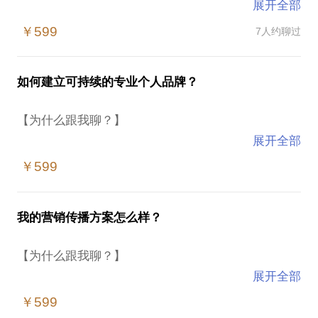
展开全部
不管是品牌建设、产品推广、促销还是人际交往，想
￥599
7人约聊过
对方喜欢我们，甚至用行动支持我们，都离不开营销
沟通的语言，亦即文案。文案是传播人的武器，也是
你能活用的沟通工具，从广告、社交内容、提案演讲
如何建立可持续的专业个人品牌？
到人际关系的维系等等，应用无处不在。
【为什么跟我聊？】
作为指导营销写作人的文案心理学书作者，长期从事
展开全部
顶尖品牌及品牌升级相关的传播沟通，更有多年跨文
在竞争激烈、市场环境充满不确定的年代，愈来愈多
化及语言的传播实战经验。擅长利用心理及语言技
￥599
职场人意识到专业个人品牌的价值，不论在争取招聘
巧，结合策略思维，带出品牌与产品的品质及价值
方的青睐，还是增加自己在事业发展路上的选择权和
感，针对对方所处的时空背景，触动情感软肋，促动
价值感，都为我们带来切实的作用。
对方对你的支持。
我的营销传播方案怎么样？
作为领英13万+关注者的领英中国营销领域年度行
【我们可以聊的】
【为什么跟我聊？】
家/LinkedIn China Top Voice，是极少数立足于中国，
展开全部
并能在国际性职场平台持续发挥影响力的意见领袖。
● 如何为品牌、产品或特定主题，找出合适写作策略
市场竞争日趋激烈，消费者懂得更多，愈来愈多企业
通过全局的品牌策划视角，了解自己的价值，进一步
￥599
● 如何写出有品质感、有真实人味儿、不自嗨的文案
与营销人员，意识到要有专业、有理据又能为品牌及
进行策略性传播，营建属于你的特色品牌。