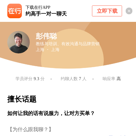
下载在行APP
立即下载
约高手一对一聊天
彭伟聪
教练与培训、有效沟通与品牌营销
上海 ・ 上海
学员评分
9.3
分
约聊人数
7
人
响应率
高
擅长话题
如何让我的话有说服力，让对方买单？
【为什么跟我聊？】