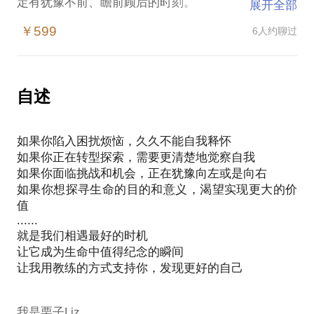
定有犹豫不前、瞻前顾后的时刻。
展开全部
￥599
6人约聊过
请你珍惜这个时刻，每一次的飞速成长，就是在改变
发生的时刻。
一个人的成长是贯穿一生的过程，每一阶段都需要一
自述
点时间停下来，更好地认识自己，进而认识这个世
界。
如果你陷入困扰烦恼，久久不能自我释怀
如果你正在转型探索，需要更清楚地觉察自我
如果你面临挑战和机会，正在犹豫向左或是向右
我在人力资源领域从业20年，鉴证了许多人才的成
如果你想探寻生命的目的和意义，渴望实现更大的价
长，支持着他们一步一个台阶获得职业的成功；
值
也看到了许多本应大放异彩的高潜人才，因固步自封
......
而默默无闻。
就是我们相遇最好的时机
让它成为生命中值得纪念的瞬间
让我用教练的方式支持你，发现更好的自己
我会用专业的工具和方法给你支持和帮助，更好地面
对职业转型：
我是栗子Liz