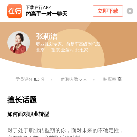
下载在行APP
立即下载
约高手一对一聊天
张莉洁
职业规划专家、前易车高级副总裁
北京 ・ 望京 亚运村 北七家
学员评分
8.3
分
约聊人数
6
人
响应率
高
擅长话题
如何面对职业转型
对于处于职业转型期的你，面对未来的不确定性，一