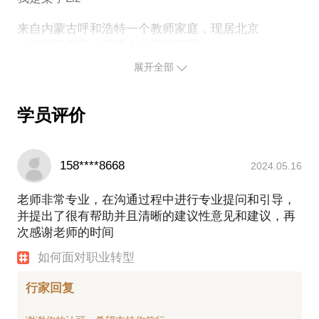
1、从HR的角度，给予你职业的分析和建议，
2、从心理咨询师的视角，帮助你探索内心，找到力量
来自内蒙古呼和浩特一个教师家庭，现居北京
的源泉；
一路学习探索，深耕人力资源管理
3、用教练式的提问，激发你探索未来，更好地觉察当
曾任美股上市公司人力资源高级副总裁多年
展开全部
下和未来。
熟知行业的人才特点和成长需要
陪伴职场人士探索自我边界
助力和见证了诸多优秀人才的成长
学员评价
我愿化身一泓清流，给你滋养
158****8668
2024.05.16
淙淙而过的大溪水，陪伴你一段旅程
当你停留时，可以照见清明透彻的自己
老师非常专业，在沟通过程中进行专业提问和引导，
让每次相遇成为一次觉醒是我的愿景
并提出了很有帮助并且清晰的建议性意见和建议，再
自由、生动、赋能、连接是我的价值观
次感谢老师的时间
喜欢健身、瑜伽、跑步，喜欢阅读、写作
喜欢挑战自我，追寻不一样的体验
如何面对职业转型
抱持着教练状态，知行合一，是我的追求
行家回复
国家二级心理咨询师