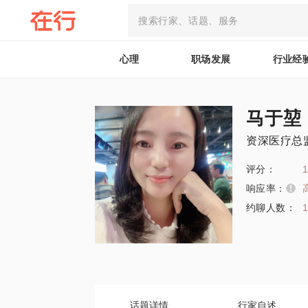
心理
职场发展
行业经
马于堃
资深医疗总
评分：
1
响应率：
约聊人数：
话题详情
行家自述