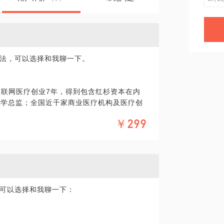
法，可以选择和我聊一下。
互联网医疗创业7年，得到包含红杉资本在内
医学总监；全国近千家商业医疗机构及医疗创
薪资翻了几十倍；
￥299
1000人，已为超过百名医护人员实现改行目
邦中国创业之星（医疗创业第一名）；2016年
可以选择和我聊一下：
学院杰出贡献奖；
营1期、陈春花企业家特训营1期、得到874
国际高级NLP执行师”、“系统排列高级导师”等