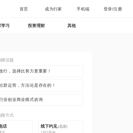
首页
成为行家
手机端
登录/注册
育学习
投资理财
其他
约聊话题
改行，选择比努力更重要！
社群运营，方法论是存在的！
行业创业商业模式咨询
约聊方式
电话
线下约见
(
北京
)
通话
1对1面谈