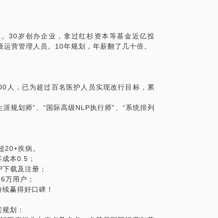
薪资翻了几十倍；
%！
。30岁创办企业，拿过红杉资本等基金近亿投
验，了解医疗行业内痛点及卡点，尤其是医院运
级运营管理人员。10年规划，年薪翻了几十倍。
挖掘及资源匹配，提供解决方案建议。同时
的项目足够好，愿意代为引荐！
%！
00人，已为超过百名医护人员实现改行目标，累
生涯规划师”、“国际高级NLP执行师”、“系统排列
超20+疾病。
成本0.5；
PP下载及注册；
至6万用户；
持续赢得好口碑！
案规划：