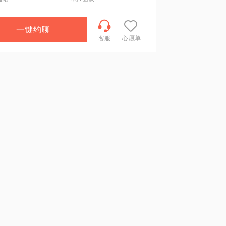
一键约聊
客服
心愿单