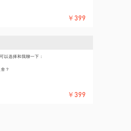
￥399
如何处理？
；
化评估；
前选择；
上咨询跟进；
互联网医疗创业7年，得到包含红杉资本在内
可以选择和我聊一下：
医学总监；全国近千家商业医疗机构及医疗创
薪资翻了几十倍；
取舍？
？
户，超20+疾病。
？
感兴趣？
单客成本0.5；
？
￥399
？
量至6万用户；
位？
人APP下载及注册；
？
获客并持续赢得好口碑！
生？
互联网医疗创业7年，得到包含红杉资本在内
%！
医学总监；全国近千家商业医疗机构及医疗创