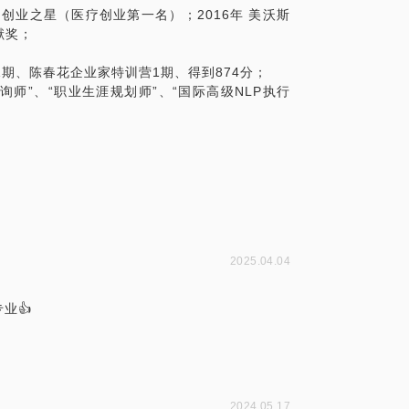
中国创业之星（医疗创业第一名）；2016年 美沃斯
献奖；
期、陈春花企业家特训营1期、得到874分；
询师”、“职业生涯规划师”、“国际高级NLP执行
2025.04.04
业👍
2024.05.17