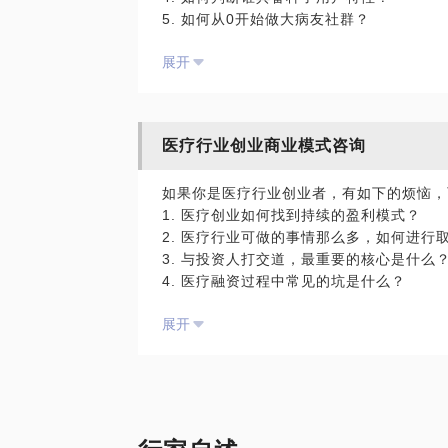
5. 如何从0开始做大病友社群？
证书；
6. 病友社群的本质是什么？
展开
7. 病友社群盈利路径都有哪些？
我能为你做什么？
8. 病友社群发生负面消息，危机公关应该
1. 提供3个免费测评进行专属个人性格分析
等等等等
2. 提供多达45种医护改行方向推荐及个人
3. 提供2大核心选择工具，并协助进行当
医疗行业创业商业模式咨询
我是谁？
4. 咨询后1个月内提供反馈加赠30分钟线
北京某三甲医院内科10年（主治医师）；
如果你是医疗行业创业者，有如下的烦恼，
基金累计7000w投资；现互联网大厂资深
如果你有如下烦恼：
1. 医疗创业如何找到持续的盈利模式？
业公司人脉网络；生涯规划践行者，10年
1. 我是否要改换专业？
2. 医疗行业可做的事情那么多，如何进行
2. 我是否要离开医疗行业？
3. 与投资人打交道，最重要的核心是什么
我做过什么？
3. 离开医疗工作后，我有什么选择？
4. 医疗融资过程中常见的坑是什么？
超10年私域运营经验，累计服务100w+用
4. 从医院离职，第一份工作应该如何选择
5. 哪些表现说明投资人真的是对我的项目
曾在2天内，覆盖2w病友，裂变拉新17%，
5. 除了医疗工作，我的核心竞争力是什么
展开
6. 医疗创业合伙制，股权设置如何最合理
曾在6个月内在孕产领域从80名种子用户扩
6. 医学生改行，互联网有哪些适合我的职
等等等等
曾在1个月内，通过KOC运维，增加1.2w
7. 想要达到百万年薪，医学生要如何规划
拥有一套病友社群运营自有方法论，低成本
8. 除了公立医院，还有哪些医院适合医学
我是谁？
9. 互联网企业的内在晋升机制是什么？
北京某三甲医院内科10年（主治医师）；
欢迎联系，每增加50人咨询，价格提升20
等等等等
基金累计7000w投资；现互联网大厂资深