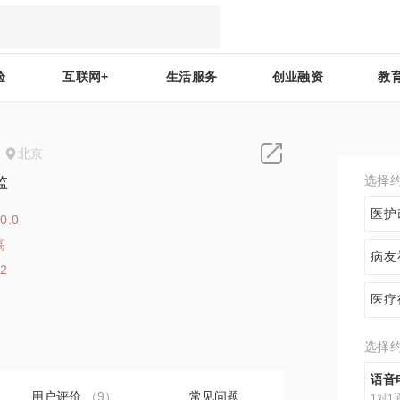
验
互联网+
生活服务
创业融资
教
北京
选择
监
医护
0.0
高
病友
12
医疗
选择
语音
用户评价
（9）
常见问题
1对1