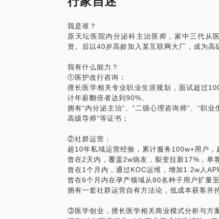
行家自述
业公司人脉网络；生涯规划践行者，10年
欢迎联系，每增加50人咨询，价格提升20
我是谁？
我做过什么？
原天坛医院内分泌科主治医师，家中三代从医
拥有10年医疗行业+8年商业模式打造经
资。后以40岁高龄加入某互联网大厂，成为高
营与营销场景，能够根据具体案例进行亮点
拥有超过100+医疗投资核心人脉，如果你
我有什么能力？
①医护改行咨询：
欢迎联系，每增加50人咨询，价格提升20
擅长医学相关专业职业生涯规划，面试超过10
计年薪翻倍者达到90%。
拥有“内分泌主治”、“二级心理咨询师”、“职业
高级导师”等证书；
②社群运营：
超10年私域运营经验，累计服务100w+用户，
曾在2天内，覆盖2w病友，裂变拉新17%，单客
曾在1个月内，通过KOC运维，增加1.2w人A
曾在6个月内在孕产领域从80名种子用户扩量
拥有一套社群运营自有方法论，低成本获客并
③医学创业，擅长医学相关商业模式分析与方