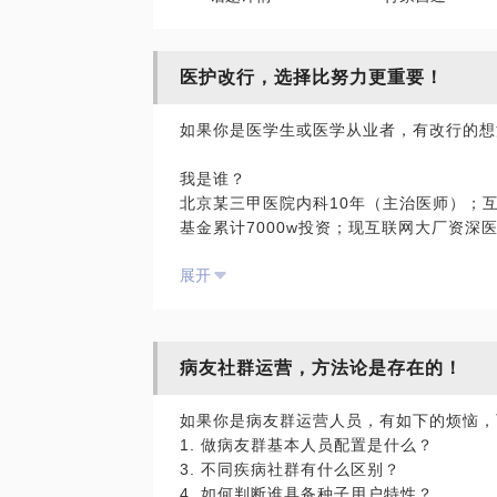
医护改行，选择比努力更重要！
如果你是医学生或医学从业者，有改行的想
我是谁？
北京某三甲医院内科10年（主治医师）；
基金累计7000w投资；现互联网大厂资深
业公司人脉网络；生涯规划践行者，10年
展开
擅长医学相关专业职业生涯规划，面试超过
标，累计年薪翻倍者达到90%。
病友社群运营，方法论是存在的！
个人成就：
2014年 亚太新经济人物；2016年 创业
如果你是病友群运营人员，有如下的烦恼，
美沃斯论坛导师； 2016年 香港大学商业
1. 做病友群基本人员配置是什么？
联想之星8期、小饭桌创业营1期、混沌创业
3. 不同疾病社群有什么区别？
分；
4. 如何判断谁具备种子用户特性？
“二级心理咨询师”、“职业生涯规划师”、“