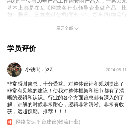
#我是一位有10年产品工作经验的产品人，一路以来
基本上都是在互联网或各行业领导企业做产品，比
如：腾讯，三方支付公司(预付卡)，货车帮(物流行
业)，G7（物流行业），也创过业，规模不大，公司
后来被收购。
展开全部
#我的打怪升级路线：技术->产品解决方案->支付产品
(年千亿流水)&中后台产品(高级产品)->Saas产品&toB
学员评价
商业产品(产品专家&产品总监)
#我主要行业经验：有5年物流行业经验，对公路货运
物流领域很了解，对物流运输领域的产品 “网络货
小钱(-.-)zZ
运”，“TMS”，“车载IOT平台(管车，管在途等)”等很熟
2024.05.11
悉。
非常感谢曾总，十分受益。对整体设计和规划提出了
非常有见地的建议！使我对整体框架和细节都有了清
晰的逻辑和认识。行业的各个方面曾总都有深入的了
解，讲解的时候非常耐心，逻辑非常清晰。非常有收
获，远超预期。推荐！！！
网络货运平台建设(物流行业)