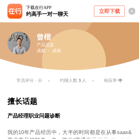
下载在行APP
立即下载
约高手一对一聊天
曾楷
产品总监
成都 ・ 成都
学员评分
-
分
约聊人数
3
人
响应率
中
擅长话题
产品经理职业问题诊断
我的10年产品经历中，大半的时间都是在从事saas&