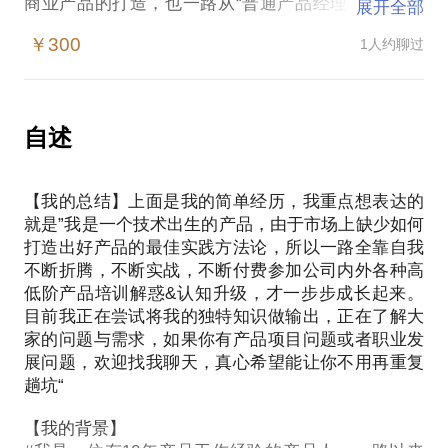
商业产品的打造，也一路从“普通产品经理” 做到 “产
展开全部
品专家”，“产品总监” 以及 “业务一号位”，因为我经历
￥300
1人约聊过
过也迷茫过，所以我对产品经理职业成长问题都能感
同身受，同时我取得了新精英职业规划师的职称，我
可以站在职业规划专业视角去看我们作为产品的职业
问题，能更好作出调整办法，破局并加速我们的成
自述
长。
【我的总结】上面是我的简单经历，我重点想表达的
#重点# 我开这个话题的目的不是挣点零花钱（所以我
就是”我是一个技术出生的产品，由于市场上缺少如何
只需要一杯辛巴克咖啡的钱），我想将我的经验包装
打造出好产品的最佳实践方法论，所以一路全靠自我
成产品做输出，我需要更多了解现在我们的产品同学
不断折腾，不断实战，不断付费参加公司内外各种高
普遍遇见的挑战或者困难是什么，所以对你是靠我的
低阶产品培训解惑&认知升级，才一步步成长起来。
经验和专业帮你解决产品职业问题，对我则还有访谈
目前我正在尝试将我的独特知识做输出，正在了解大
家的问题与需求，如果你有产品项目问题或者职业发
展问题，欢迎找我聊天，真心希望能让你不用再重复
趟坑“
【我的背景】