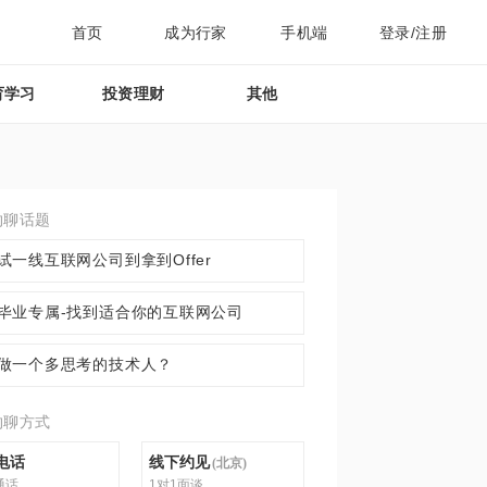
首页
成为行家
手机端
登录/注册
育学习
投资理财
其他
约聊话题
试一线互联网公司到拿到Offer
毕业专属-找到适合你的互联网公司
做一个多思考的技术人？
约聊方式
电话
线下约见
(
北京
)
通话
1对1面谈