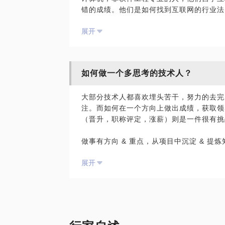
错的成绩。他们是如何找到互联网的行业法
好？
希望自己在面试上的丰富经验能够帮你在面
展开
节提供有价值的建议并拿下一个不错的Offe
欢迎下单咨询，我会汇总这些自己接触过的
人，将他们的经验倾囊相授，助你成功；
备注：话题可电话，可语音，包售后微信持
如何做一个多思考的技术人？
备注：此话题主要针对在实习，或者即将毕
业，年级并提供学生证。
大部分技术人都喜欢埋头苦干，努力的去完
注。而如何在一个方向上做出成绩，获取领
（晋升，职称评定，涨薪）则是一件很有挑
做事有方向 & 重点，从项目中沉淀 & 提
能在职场上助你一臂之力。希望能和你在互
展开
备注：话题可电话，可语音，包售后微信持