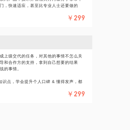
门，快速适应，甚至比专业人士还要做的
试（含电话面，1面，2面直到终面）的各环
￥299
r。
各个其他行业在互联网方向混的非常好的
续咨询。
业的应届生，约聊时请备注你的学校，专
成上级交代的任务，对其他的事情不怎么关
导和合作方的支持，拿到自己想要的结果
战的事情。
炼知识点，学会提升个人口碑 & 懂得发声，都
联网技术上有更多的探讨和深挖。
￥299
续咨询。