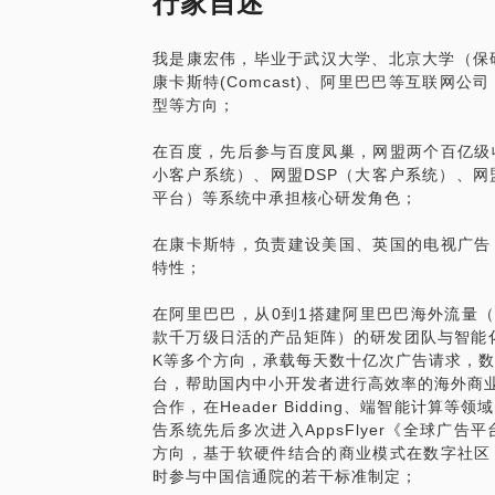
行家自述
我是康宏伟，毕业于武汉大学、北京大学（保
康卡斯特(Comcast)、阿里巴巴等互联网
型等方向；
在百度，先后参与百度凤巢，网盟两个百亿级
小客户系统）、网盟DSP（大客户系统）、网
平台）等系统中承担核心研发角色；
在康卡斯特，负责建设美国、英国的电视广告
特性；
在阿里巴巴，从0到1搭建阿里巴巴海外流量（UC Brow
款千万级日活的产品矩阵）的研发团队与智能
K等多个方向，承载每天数十亿次广告请求，数
台，帮助国内中小开发者进行高效率的海外商业化
合作，在Header Bidding、端智能计
告系统先后多次进入AppsFlyer《全球广
方向，基于软硬件结合的商业模式在数字社区
时参与中国信通院的若干标准制定；