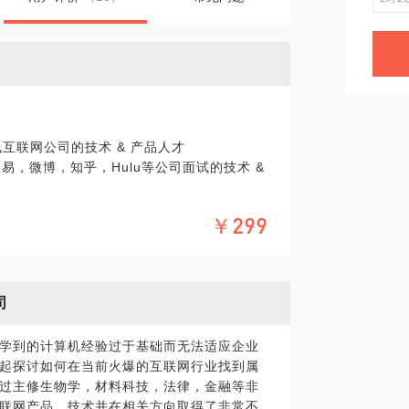
互联网公司的技术 & 产品人才
易，微博，知乎，Hulu等公司面试的技术 &
￥299
括多次校招专场）；
十分关注，并有丰富经验；
司
厚沉淀，并愿意总结 & 分享；
学到的计算机经验过于基础而无法适应企业
起探讨如何在当前火爆的互联网行业找到属
出，有干货的优质简历
过主修生物学，材料科技，法律，金融等非
司，却不知道如何准备
联网产品，技术并在相关方向取得了非常不
却没有进行科学，合理的总结与分析