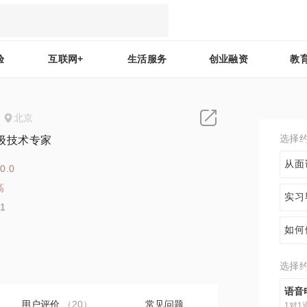
验
互联网+
生活服务
创业融资
教
北京
选择
级技术专家
从面
0.0
高
实习
31
如何
选择
语音
用户评价
（20）
常见问题
1对1