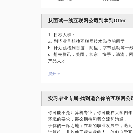
从面试一线互联网公司到拿到Offer
1. 目标人群：
a. 刚毕业且想找互联网技术岗位的同学
b. 计划跳槽到百度，阿里，字节跳动等一线
c. 想去腾讯，美团，京东，快手，滴滴，网
产品人才
展开
2. 个人经验：
a. 看过2000+的技术简历；
b. 做过300+场次的电话，现场面试（包
c. 对简历规范，电话面试，现场面试细节
实习毕业专属-找到适合你的互联网公
d. 对简历撰写，面试准备，面试技巧等有深
你可能不是计算机专业，你可能在大学四年
3. 能帮你什么？
环境的要求，那么期待和我交流和沟通，一
a. 如果你想写出一份简洁，干净，重点突
于你的一席之地；在我的职业发展中，遇到
b. 如果你面试一家国内一，二线互联网公
计算机，非软件工程专业的人，他们自学互
c. 如果你面试同一个职位几次都失败了，