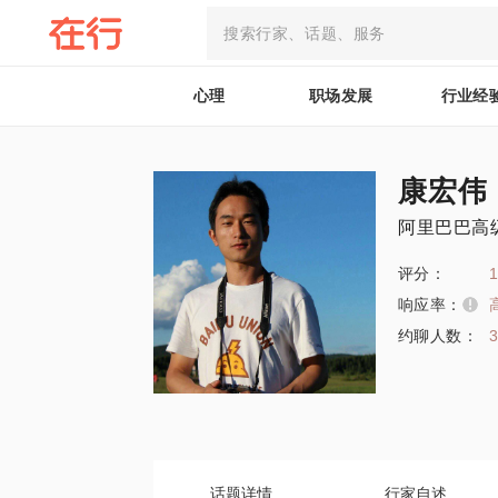
心理
职场发展
行业经
康宏伟
阿里巴巴高
评分：
1
响应率：
约聊人数：
话题详情
行家自述