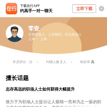
下载在行APP
立即下载
约高手一对一聊天
零壹
天使投资人、上市顾问、职业策划人
上海 ・ 上海
学员评分
-
分
约聊人数
2
人
响应率
高
擅长话题
志存高远的职场人士如何获得大幅提升
致力于为职场人士提出让人眼睛一亮和为之一振的职