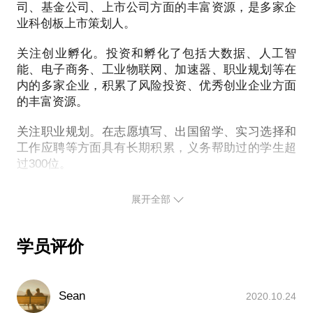
司、基金公司、上市公司方面的丰富资源，是多家企
……………………
业科创板上市策划人。
案例二：具有金融学背景辅修计算机专业的名校硕士
找工作，首先想到的是去一家金融类单位，在拓展他
关注创业孵化。投资和孵化了包括大数据、人工智
的思路后，引荐其到一家人工智能优秀创业企业。个
能、电子商务、工业物联网、加速器、职业规划等在
人职业生涯得以取得较快发展的一个主要原因是，这
内的多家企业，积累了风险投资、优秀创业企业方面
的丰富资源。
家企业的估值在一年时间里增长3倍至10亿——个人
伴随企业高速成长。
关注职业规划。在志愿填写、出国留学、实习选择和
工作应聘等方面具有长期积累，义务帮助过的学生超
案例三：某三本高校会计学专业本科生，不愿意从事
过300位。
会计工作，引荐其去了一家帮助有需求的企业在阿里
巴巴国际站开店拓展境外市场的公司，半年中交流的
聚焦打造职场明星。将积累的资源和经验用于职场明
展开全部
中小企业高管多达200位，在短时间内学到了知识、
星的打造方面，一方面致力于优秀职场人士职业生涯
拓宽了视野、积累了人脉。交流的企业中有多家给了
的大幅提升；另一方面致力于将优秀在校生打造成为
其offer，最后去了一家既能实现年薪较多增长又能持
学员评价
有一定股份的企业——迅速大量积累出现的机会。
案例四：帮助某药物化学专业硕士改变原有思路，去
Sean
2020.10.24
了一家大健康类著名股权投资机构。对于职业指向是