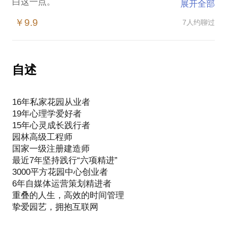
白这一点。
展开全部
2、您和设计师的沟通充分吗？设计的成败是如何决定
￥9.9
7人约聊过
花园最终效果的呢？
3、好设计就能造出好花园吗？
4、施工结束花园很漂亮，但为什么半年以后就变样
了？
自述
5、花园养护需要专业的公司吗？
6、花园修心、庭院度假，私家花园和私家庭院是有本
16年私家花园从业者
质区别的！
19年心理学爱好者
15年心灵成长践行者
园林高级工程师
国家一级注册建造师
最近7年坚持践行“六项精进”
3000平方花园中心创业者
6年自媒体运营策划精进者
重叠的人生，高效的时间管理