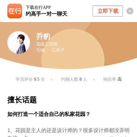
下载在行APP
立即下载
约高手一对一聊天
乔豹
高级工程师
无锡 ・ 江浙沪
学员评分
9.5
分
约聊人数
8
人
响应率
高
擅长话题
如何打造一个适合自己的私家花园？
1、花园是主人的还是设计师的？很多设计师都没弄明