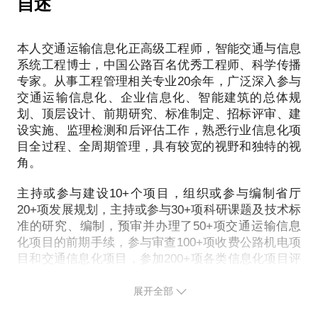
自述
专业互联网技术出身，20年互联网从业经验，中组部
业、岗位；3.如何全面测评自已，扬长避短，做好储
标专家等多个政府部门专家，将以评标专家和投标人
培训基地、陕西省国资委、西安交大、中国公路学
备；4.如何进行跨专业、跨职业、跨行业转型；5.如
的视角，把我20余年的投标评标经验、秘籍与您分
会、鲁班教育的核心讲师。在传统行业+互联网方面
何选择跳槽时机，跳槽的正确姿势是什么……
本人交通运输信息化正高级工程师，智能交通与信息
享，帮助大家少走弯路，快速成长。只为有效避免废
有着资深背景和深入思考，深入了解智慧企业实施的
好的职业发展不能凭空而来，准备自己就是准备未
系统工程博士，中国公路百名优秀工程师、科学传播
痛点，拥有企业信息化规划、设计、建造、监理、检
专家。从事工程管理相关专业20余年，广泛深入参与
来。希望你我互动，为您立一盏指路明灯，更好规划
测、验收、后评估等全流程经验，希望可以帮助广大
交通运输信息化、企业信息化、智能建筑的总体规
好个人职业发展规划，脚踏实地而又快速地实现自己
划、顶层设计、前期研究、标准制定、招标评审、建
梦想！了解自己，熟悉现状，规划未来！成功就在眼
设实施、监理检测和后评估工作，熟悉行业信息化项
前！
目全过程、全周期管理，具有较宽的视野和独特的视
角。
主持或参与建设10+个项目，组织或参与编制省厅
20+项发展规划，主持或参与30+项科研课题及技术标
准的研究、编制，预审并办理了50+项交通运输信息
化项目的前期手续，参与审查100+项收费公路机电项
目和交通信息化项目，参加200+项各类信息化项目评
标和课题评审工作。
展开全部
东南大学专业学位博士、硕士研究生校外指导教师，