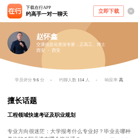
下载在行APP
立即下载
约高手一对一聊天
赵怀鑫
交通信息化资深专家，正高工、博士
西安 ・ 西安
学员评分
9.6
分
约聊人数
114
人
响应率
高
擅长话题
工程领域快速考证及职业规划
专业方向很迷茫：大学报考什么专业好？毕业去哪种