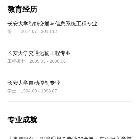
长安大学信息学院、电控学院、经管学院专业硕士校
教育经历
外导师和兼职教授等；国家智能运输系统和通信导航
系统标准化技术委员会通讯委员；中国公路学会科学
传播专家；交通运输工程学报、吉林大学学报等6个高
长安大学智能交通与信息系统工程专业
水平期刊、学术平台审稿人，亚太交通运输工程期刊
博士 2014.07 - 2018.12
编委和审稿人，中国创新创业大赛评审专家，中国公
路学会高级会员、陕西省公路学会交通信息化和智能
交通专业委员会委员等；交通运输部交通运输行业信
长安大学交通运输工程专业
息化和科技项目评审专家库专家、陕西省综合评标评
工程硕士 2005.03 - 2008.06
审专家、财政部政府采购招投标评标专家，陕西、北
京、广东等10余个省的科研项目、自然基金项目评审
专家等；具有咨询师、招标师、一级建造师、公路工
长安大学自动控制专业
程监理工程师和质量检测工程师（执）职业资格等5项
学士 1994.09 - 1998.07
专业成就