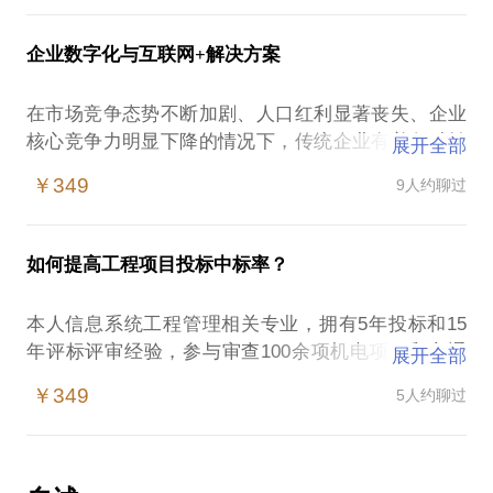
本科毕业，该择业还是考研？是继续报本专业还是跨
目评标和课题评审工作。
针对这些问题，我都将为您逐一拆解，活学活用职场
专业？选学校还是选导师？……毕业入职，何行业、
企业数字化与互联网+解决方案
及工程领域厚黑学，成为快速升职加薪的少数人！
何类型公司更适合自己？城市、岗位、薪资这些因素
在中国公路学报等高水平期刊上发表论文20余篇
如何权衡？如何系统布局符合自己的职业发展规划？
（SCI/EI检索6篇）、授权发明专利3件，编写国标2
在市场竞争态势不断加剧、人口红利显著丧失、企业
关于快速拿证：本人7天冲下监理工程师，23天拿下
如果您正面临以上问题， 感到迷茫纠结，内心焦虑和
项、行标2项，省级标准规范10余项、省市级专项规
核心竞争力明显下降的情况下，传统企业有着各种转
一级建造师，一个月搞定检测工程师，还有复杂的咨
展开全部
犹豫不决，请您与我相约！让过来人帮助您更好地认
划20余项，获中国公路学会二等奖2项、陕西省科技
型升级之痛。企业数字化与互联网+是企业当今紧迫
询工程师、绕人的招标师……卡点、找路、识坑、归
识自己、少走弯路、直击要点！
￥349
9人约聊过
进步三等奖1项、陕西省交通运输科学技术二等奖2
需求，随着新技术出现应用、管理服务需求不断提
作为多所著名大学近10个学院的校外指导老师，我见
项，具有丰富的项目管理和科学研究经验。多次在全
升，如何迅速适应新形势需求，快速找到匹配的企业
深刻意识到当前高校学生就业和个人职业发展的严重
国会议和中省各类高级别培训宣讲智慧交通、企业信
数字化之路变得异常重要！
脱节！作为交通运输系统多岗位从业者和博士服务团
如何提高工程项目投标中标率？
息化等相关知识，只为用最通俗的语言、最简洁的话
我在交通运输、建设工程、信息服务、系统集成等相
挂职干部，我比企业更懂学生，比高校更懂得市场，
关行业和领域有着多年的实操经验和总结沉淀！请带
比高校更懂企业！我指导过300+名大学生的简历优化
本人信息系统工程管理相关专业，拥有5年投标和15
上你的困扰来找我，相信会给你带来不一样的启发。
和面试辅导，尤其擅长于建筑工程专业和信息技术
年评标评审经验，参与审查100余项机电项目和交通
展开全部
与我相约，您可了解企业信息发展现状、存在问题，
（IT）等专业职业方向选择，用经验教训和数据告诉
信息化项目，参加200余项各类项目评标和评审工
熟悉智慧企业的战略规划、顶层设计、推进思路、实
￥349
5人约聊过
您怎样制作得体又华丽的简历，怎样在面试时完美展
作，有着丰富的理论基础与实战经验。
施重点和问题陷阱，掌握智慧生产、智慧管理和智慧
现，如何择业跳槽！从用人单位视角、人才发展规
作为交通运输部行业信息化、科技项目评审专家，财
服务的实践操作，通过拆解世界五百强数字化案例，
律、职场竞争法则等方面与您探讨：1.大学毕业该不
政部、陕西省财政厅政府采购评标专家，陕西等十个
手把手助您实现企业数字化。
该继续深造；2.毕业就业如何选择城市、行业、职
省科技项目、建设项目评审专家，陕西省综合评审评