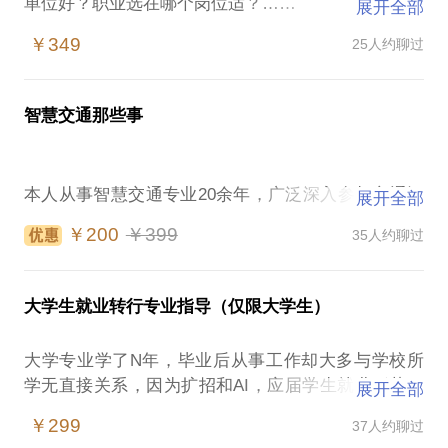
单位好？职业选在哪个岗位适？……
展开全部
￥349
25人约聊过
没证我要考个证：在校可考哪些证？啥证让我轻松找
工作？工程领域资格证眼花缭乱，哪个性价比高？我
该考哪个？我能考上哪个？……
智慧交通那些事
有证仍然很迷惘：现在挂靠可靠吗？如何低风险挂
证？如何挂靠出不菲价？如何让好国企抢着高价要
本人从事智慧交通专业20余年，广泛深入参与交通运
展开全部
你？……
输信息化的总体规划、顶层设计、前期研究、标准制
￥200
￥399
35人约聊过
定、招标评审、建设实施、监理检测和后评估工作，
工程管理我干啥：咨询、招标、设计、施工、监理、
熟悉行业信息化项目全过程、全周期管理，具有较宽
检测、评估……我该投身哪行？项目业主、施工单
的视野和独特的视角。
位、监理单位、事业单位、公务员……我要先干哪
大学生就业转行专业指导（仅限大学生）
个，再转什么？......
主持或参与建设10余个项目，组织或参与编制省厅20
大学专业学了N年，毕业后从事工作却大多与学校所
余项发展规划，主持或参与30余项科研课题及技术标
职业瓶颈怎么办：碌碌无为，升迁无望怎么办？工作
学无直接关系，因为扩招和AI，应届学生就业形势更
展开全部
准的研究、编制，预审并办理了近50项交通运输信息
不开心，怎样扭转局面？如何快速更换合适自己的工
加惨烈。作为95后、00后大学毕业生，面临物质丰盈
化项目的前期手续，参与审查100余项收费公路机电
￥299
37人约聊过
作？如何快速提升自己的小时薪酬？…….
的社会，就业择业应追求什么：金钱、地位OR发展？
项目和交通信息化项目，参加200余项各类信息化项