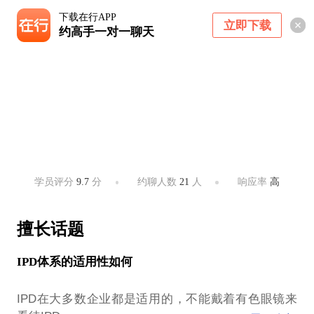
下载在行APP
立即下载
约高手一对一聊天
刘宗乾
咨询公司合伙人/IPD首席顾问
深圳 ・ 不限，主要侧重于珠三角和长三角地区
学员评分
9.7
分
约聊人数
21
人
响应率
高
擅长话题
IPD体系的适用性如何
IPD在大多数企业都是适用的，不能戴着有色眼镜来