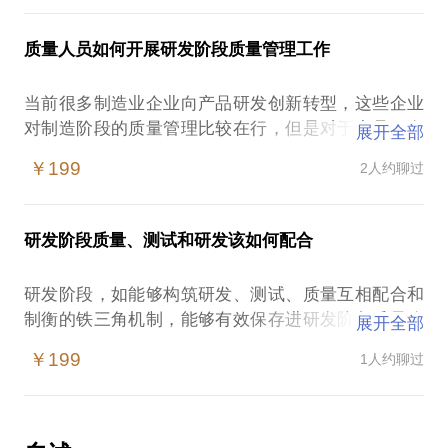
在变革推行方面，H公司的做法是值得借鉴的。H公司
适履”、“先僵化、后优化、再固化”，都是有一定条件
在变革初期，就成立了集团层面的IPD流程管理部，
的，脱离了这个条件，变革是无法成功的。另一方
质量人员如何开展研发阶段质量管理工作
统一管理集团层面的IPD流程文件，并每年将IPD优化
面，华为早期IPD变革核心组成员都是任老板和孙董
成果包装成一个版本（类似产品版本的概念），向各
事长亲自面试挑选的精兵强将，他们都具备强大的变
当前很多制造业企业向产品研发创新转型，这些企业
个产品线进行宣传和推行工作，而在各个产品线，则
革方案适配能力。正式因为不了解这个背景，目前很
对制造阶段的质量管理比较在行，但是对于产品研发
展开全部
成立了质量与运营部，每个产品线的质量运营部下，
多企业在变革过程中，过分依赖顾问，而自己的人员
阶段的质量工作如何管理，普遍比较陌生。
则包含若干质量保证人员（PQA），产品线PQA向上
￥199
2人约聊过
投入很少，组建的变革小组也多是新人，制定出的方
研发阶段质量管理工作涉及范围比较广泛，包括工作
对接集团的IPD流程管理部，及时学习最新的IPD流程
输出件的质量、过程执行的质量等，对于质量管理岗
优化信息，而在产品线层面，基本上每个PQA对接一
位的人员来说，该如何开展质量管理工作呢？其本质
个产品开发团队，并负责在产品线的各项目团队落实
研发阶段质量、测试和研发该如何配合
是通过保证过程的质量来确保工作输出的质量。这里
IPD流程制度，并定期审核落地的情况。
存在一个基本的假设：1.过程好，工作结果好，是必
同时，H公司的流程部和业界很多公司的流程部的定
研发阶段，如能够构筑研发、测试、质量互相配合和
然的；2.过程好，工作结果不好，是临时的； 3.过程
位是不同的，业界很多公司把流程人员定位为文控
制衡的铁三角机制，能够有效保存进研发阶段质量改
展开全部
不好，工作结果好，是偶然的；4.过程不好，工作结
员，往往安排一些新人或秘书负责该岗位的工作，而
进。需求规格、测试用例、测试评价是支撑研发、质
果不好，是必然的。
￥199
1人约聊过
H公司则要求流程人员要了解业务现状，能够发现业
量、测试铁三角运作的基础条件，其中重点是：
我们基于如上原则，对研发阶段质量管控人员的工作
务的问题，并给出前瞻性的改进建议，同时能够在一
开展充分的需求分析
职责进行设置，大体分为：产品开发流程引导和培
些变革项目中担任流程经理，协助变革项目经理的工
构建测试评价体系
训，技术评审组织，过程和交付件审核，关键点质量
作，因此，H公司的流程人员定位的是变革专家，这