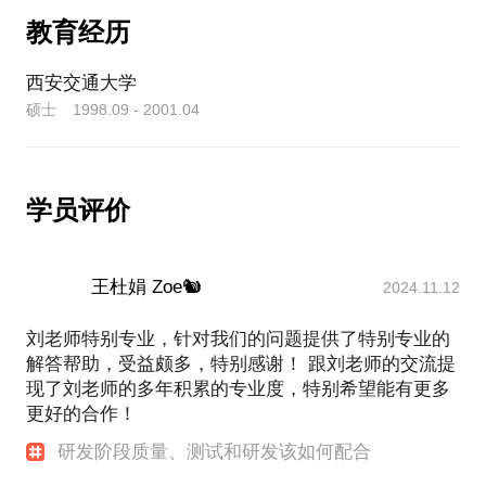
(IPD--集成产品开发体系)的推行落地工作，先后在多
教育经历
家企业担任IPD变革项目经理，并培养了一些IPD管理
体系建设的骨干力量，取得了较好的效果。
西安交通大学
为了加大IPD管理体系推行的力度，2019年中期和一
硕士 1998.09 - 2001.04
些之前的同事联合成立了一家研发管理咨询公司，我
们公司的核心人员覆盖软件、硬件、系统设计、项目
管理、质量管理、团队管理、IPD流程和变革管理等
诸多领域，并且核心成员大多数于2001-2007年间在
学员评价
华为工作过，而这个时期正是华为的IPD管理体系从
推行到正规化运作的时期，因此我们团队的核心成员
大都见证了这个过程，因此我们团队具备强大的IPD
体系（包括CMMI体系，CMMI体系是IPD在研发领域
王杜娟 Zoe🐿
2024.11.12
落地的重要保障）建设和落地的能力。
另外要说明的是，IPD管理体系变革是华为最成功的
刘老师特别专业，针对我们的问题提供了特别专业的
变革之一，而华为的IPD流程部则是集团的IPD能力中
解答帮助，受益颇多，特别感谢！ 跟刘老师的交流提
心，部门人员一直比较少，部门中的人员对于IPD体
现了刘老师的多年积累的专业度，特别希望能有更多
系，既知其然，又知其所以然，具备IPD体系变革的
更好的合作！
能力，而本人曾长期任职华为IPD流程部，因此IPD理
研发阶段质量、测试和研发该如何配合
论水平在国内处于前列，如果您有研发管理体系建设