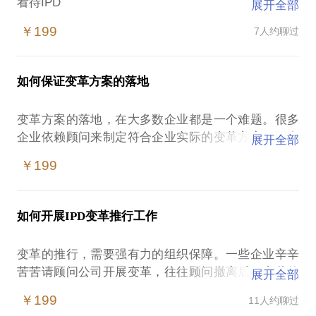
看待IPD
展开全部
◼ IPD是一种管理理念，是一种产品开发的方法论
￥199
7人约聊过
◼ IPD是业界产品开发众多成功优秀实践的总结
◼ IPD描述的是研发管理体系/产品管理体系的建设方
法
如何保证变革方案的落地
◼ IPD并不特别，这种体系在欧美企业广泛应用，只
是体系的名称有所区别
变革方案的落地，在大多数企业都是一个难题。很多
◼ IPD是通用的，并不存在诸如“太重”、“分工太
企业依赖顾问来制定符合企业实际的变革方案，而自
展开全部
细”、“只适合兵团式大规模作战”等特别标签
己的人员投入很少，这个方法是错误的。
◼ IPD是产品开发体系的“马克思主义”，诸如华为、三
￥199
IBM为华为导入的研发管理IPD体系，其成功是被业界
公认的。尤其是任老板强调的“穿美国鞋”、“削足适
履”、“先僵化、后优化、再固化”等观点，深入人心。
如何开展IPD变革推行工作
这也导致很多人认为华为引入的是IBM的研发管理体
系。但实际上华为的研发管理体系和IBM的有很大的
变革的推行，需要强有力的组织保障。一些企业辛辛
不同。华为的研发管理体系详细方案，实际上是华为
苦苦请顾问公司开展变革，往往顾问撤离后，变革的
展开全部
早期的IPD变革核心成员和顾问经过几个月的封闭而
成果就荒废了，主要是由于企业没有建立强有力的变
定制化出来的，也就是说，华为推行的方案已经是充
￥199
11人约聊过
革推行组织。
分本地化的方案，所以上面所说的“穿美国鞋”、“削足