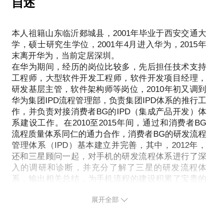
自述
评估，关键问题质量回溯，质量策划、过程度量分析
是很多公司做不到的。
等活动，正是通过如上活动对研发阶段的质量管理工
因此，H公司这种流程部和产品线的质量部相配合开
展变革推行的方式，是值得借鉴的，即使在一些很小
本人祖籍山东临沂郯城县，2001年毕业于西安交通大
的公司，虽然无法建立这么多的部门，但是至少是可
学，硕士研究生学位，2001年4月进入华为，2015年
末离开华为，当前定居深圳。
在华为期间，经历的岗位比较多，先后担任技术支持
工程师，大型软件开发工程师，软件开发项目经理，
研发基层主管，软件架构师等岗位，2010年初又调到
华为集团IPD流程管理部，负责集团IPD体系的推行工
作，并负责对接消费者BG的IPD（集成产品开发）体
系建设工作。在2010至2015年间，通过和消费者BG
流程质量体系同仁的通力合作，消费者BG的研发流程
管理体系（IPD）基本建立并完善，其中，2012年，
还和三星顾问一起，对手机的研发流程体系进行了深
入的调研和诊断，并充分了解了三星的研发流程体
系，输出相关总结，为手机流程的建设积累了宝贵的
财富，在这个过程中，也积累了丰富的研发流程体系
展开全部
建设经验。
2015年末离开华为后，一直致力于华为研发管理体系