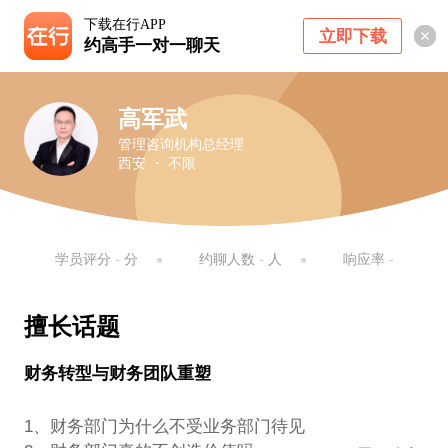
下载在行APP
立即下载
约高手一对一聊天
高军武
管理咨询机构总经理
西安 ・ 不限
学员评分
-
分
约聊人数
-
人
响应率
-
擅长话题
财务转型与财务团队重塑
1、财务部门为什么不受业务部门待见