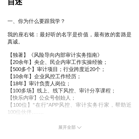
自述
鬼/招投标审计实务》
7.审计沟通技巧？
《优秀审计报告是如何打造的？》 《审计不整改不如
8.审计流程？
不审计---审计整改落地的实践与思考》 《内审准则在
一、你为什么要跟我学？
审计实务中的运用与创新》等
我的座右铭：最好听的名字是价值，最有效的套路是
真诚。
部分客户评价
【独著】《风险导向内部审计实务指南》
某集团（高管）：“为付老师付出的一切感到欣慰！再
【20余年】央企、民企内审工作实操经验；
次感谢您！我活到这把年纪还遇到您这么好的良师实
【500多个】审计项目；行业跨度近20个；
在是我和集团的幸运，要感恩啊！活到老，学到老！
【10余年】企业风控工作经历；
谢谢您，我们永远的老师！”
【18年】审计负责人岗位；
浙大学员（央企高管）：“欣赏付老师的人格魅力，赞
【100多场】线上、线下风控、审计分享课程；
【快乐内审】公众号创始人；
【100位】“在行”APP风控、审计实务行家，帮助近
100位伙伴…….
风控、内审真的不难！
展开全部
1.20余年审计工作经验。我有20多年审计工作经验。