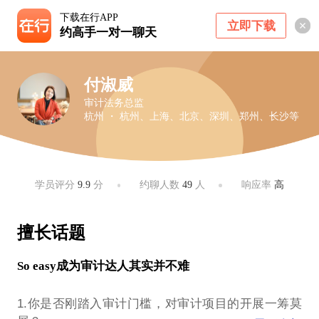
下载在行APP
立即下载
约高手一对一聊天
付淑威
审计法务总监
杭州 ・ 杭州、上海、北京、深圳、郑州、长沙等
学员评分
9.9
分
约聊人数
49
人
响应率
高
擅长话题
So easy成为审计达人其实并不难
1.你是否刚踏入审计门槛，对审计项目的开展一筹莫