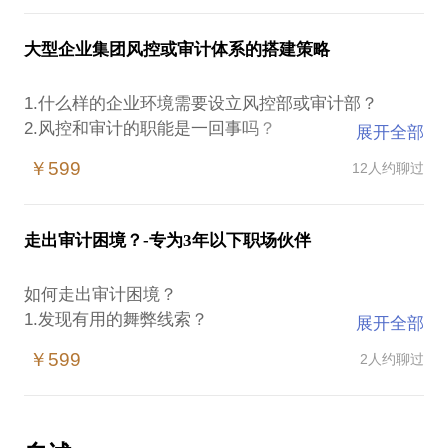
《驾驭灰犀牛—企业风控体系建设的实践与思考》
理、团队管理等运筹帷幄。总结是成功之母，我善于
《内控是企业降低风险的主要路径---企业内部控制培
总结各审计项目经验，能手把手教你从内审进阶之道
大型企业集团风控或审计体系的搭建策略
训》
从1.0-2.0-3.0-4.0，再逐步成长为风控达人。
《驾驭灰犀牛—行政事业单位风控体系建设的实践与
1.什么样的企业环境需要设立风控部或审计部？
探索》
能帮你解答：
2.风控和审计的职能是一回事吗？
展开全部
1.审计部门是否适合主导组织的风控体系建设？
3.审计作用的发挥需要怎样的组织环境？包括报告关
02—审计实务培训系列课程
2.如何在组织里播种风控思想，并能生根发芽？
￥599
12人约聊过
系、组织结构、团队组建等。
《好的人际关系为内审插上翱翔的翅膀----内审实务之
3.一个组织的风控建设的关键点是什么？
4.审计负责人需要具备什么样的胜任能力？人事部门
人际关系处理策略》 《以风险为导向的内部审计实践
4.风控方案如何启动？
如何识别这些能力？
与探索》
5.风控方案如何实施？步骤是？
走出审计困境？-专为3年以下职场伙伴
......
《以风险为导向的经济责任审计实践与探索》 《以风
6.风控与组织战略目标有什么关系？等
险为导向的审计流程实践与探索》 《以风险为导向的
如何走出审计困境？
采购专项审计的实践与探索》
1.发现有用的舞弊线索？
展开全部
《成功的审计师应该是营销大师---审计营销实践与思
2.审计底稿怎么制作？
考》 《管不好项目就做不好审计---审计项目管理实践
￥599
2人约聊过
3.审计报告怎么写？
与思考》
4.审计沟通技巧？
《舞弊审计是永不消逝的电波---审计实务之舞弊审计
5.审计职称考试规划？
实践与思考》 《火眼金睛---审出招投标业务中的那些
6.审计职场规划？