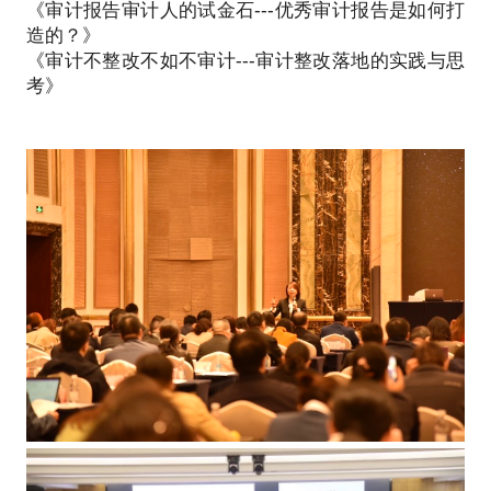
《审计报告审计人的试金石---优秀审计报告是如何打
2.内审实务专家。
造的？》
二十余年内部审计实务工作，深知内审工作对促进组
《审计不整改不如不审计---审计整改落地的实践与思
织目标实现的路径；对大型企业集团内部审计工作规
考》
划、项目管理、团队管理等运筹帷幄；对经济责任审
计、经济效益审计、财务收支审计、房地产项目审
计、经营管理审计、信息化审计、合同审计、流程审
计、PM等专项审计了然于胸，任何审计项目的开展均
能为组织增加价值。
3.风控、审计职业规划师
能以自身经历结合理论为审计工作者提供专业的职业
规划辅导，帮助你实现个人理想。