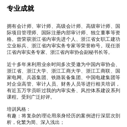
被称为教练式指导老师。带领近千名内审小白成就了
自己的职业理想。
专业成就
2.10余年风控实战经验。能紧紧围绕组织战略目标设
计企业风控体系建设，包括公司治理、授权体系、组
拥有会计师、审计师、高级会计师、高级审计师、国
织架构和流程搭建等。
际项目管理师、国际注册内部审计师、独立董事等资
格。曾荣获浙江省内审先进个人、浙江省女职工建功
3.辅导有趣、有料、有效。我开发了十多门风控+内审
立业标兵、浙江省内审实务专家等荣誉称号。现任浙
专业工作坊（理论体系+审计实战案例）手把手辅
江省内审实务专家、浙江省内审协会副秘书长等。
导，我的课程经过十多年数万名学员验证，课程有
趣、有料、有效。
近十多年来利用业余时间多次受邀为中国内审协会、
浙江省、浙江大学、浙江工商大学、浙江工商联、国
4.跨界服务受众群体。我的辅导受众群体不仅包括审
家电网、兵器集团、铁路装备集团、中国电建集团等
计工作人员、财务工作人员、风控工作人员，还包括
对企业高管、审计人员、财务人员等进行相关培训，
行政事业工作人员，政府机关人员、企业家及其他企
有近五万学员听过我的内审实务、风控体系建设系列
业高管。
课程。受到广泛好评。
5.跨20个行业的服务对象。
培训风格：
我有10多年世界500强上市公司央企审计实战经验，
有趣：将复杂的理论用亲身经历的案例进行深层次剖
精通制造业、矿山业、药业、服装业、房地产业、商
析，化繁为简、深入浅出；