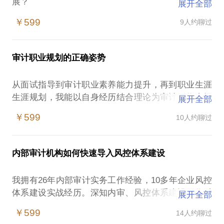
展？
展开全部
2.领导不重视审计怎么办？
￥599
9人约聊过
3.审计总是得罪人怎么办？
4.被审计单位不配合审计怎么办？
5.如何走出审计困境？
审计职业规划的正确姿势
.......
想成为审计达人其实没有你想象的那么难。我被广大
从面试指导到审计职业素养能力提升，再到职业生涯
学员称为教练式辅导老师，辅导风格：
生涯规划，我能以自身经历结合理论为审计工作者提
展开全部
有趣：将复杂的理论用亲身经历的案例进行深层次剖
供专业与职业选择和规划，加速你个人职业发展 ，帮
析，化繁为简、深入浅出；
￥599
10人约聊过
你成为你做梦都没梦到的最好的自己。帮你解答以下
有情：讲课富有激情，课堂氛围扣人心弦，产生共
困惑：
鸣。
1.个人特征。我适合做审计吗？
有效：学员反馈实用有效，课程贴合工作场景，转化
内部审计机构如何快速导入风控体系建设
2.专业选择。大学毕业后我的第一份工作是做审计
率高。
好？还是做财务好？
我拥有26年内部审计实务工作经验，10多年企业风控
3.组织选择。刚走出校门的我，到国企、民企、社会
体系建设实战经历。深知内审、风控体系建设工作对
展开全部
审计、政府机关工作的利和弊？
主要擅长领域：
促进组织目标实现的路径；
4.行业选择。什么样的企业更适合我实现职业理想？
￥599
14人约聊过
01—风控体系建设系列课程
对大型企业集团风控、内部审计工作规划、项目管
等等