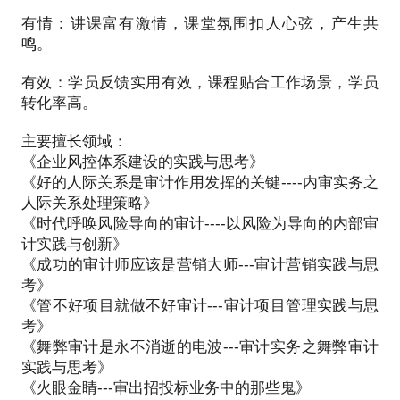
业服务业、旅游业、酒店业等风控、内控和审计工
作。
有情：讲课富有激情，课堂氛围扣人心弦，产生共
鸣。
6.创作个人自媒体微信公众号：快乐内审。主张原
创，干货满满，已有600多篇文章发表，每一篇文章
有效：学员反馈实用有效，课程贴合工作场景，学员
都有情，每一秒陪伴都是爱。
转化率高。
.....
主要擅长领域：
《企业风控体系建设的实践与思考》
《好的人际关系是审计作用发挥的关键----内审实务之
我的Tittle：
人际关系处理策略》
《时代呼唤风险导向的审计----以风险为导向的内部审
1.风控、审计实务咨询师
计实践与创新》
近十多年来利用业余时间多次受邀为中国内审协会、
《成功的审计师应该是营销大师---审计营销实践与思
国家会计学院、浙江大学、浙江工商大学、浙江省内
考》
审协会、辽宁省内审协会、河南省内审协会、浙江工
《管不好项目就做不好审计---审计项目管理实践与思
商联、中国兵器集团、中国电网集团、中国电建集
考》
团、中国兵器集团、郑州市党政工机关等进行风控、
《舞弊审计是永不消逝的电波---审计实务之舞弊审计
审计等专业咨询服务。
实践与思考》
《火眼金睛---审出招投标业务中的那些鬼》