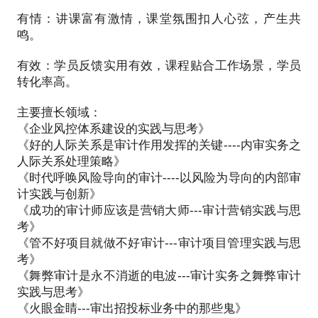
业服务业、旅游业、酒店业等风控、内控和审计工
作。
有情：讲课富有激情，课堂氛围扣人心弦，产生共
鸣。
6.创作个人自媒体微信公众号：快乐内审。主张原
创，干货满满，已有600多篇文章发表，每一篇文章
有效：学员反馈实用有效，课程贴合工作场景，学员
都有情，每一秒陪伴都是爱。
转化率高。
.....
主要擅长领域：
《企业风控体系建设的实践与思考》
《好的人际关系是审计作用发挥的关键----内审实务之
我的Tittle：
人际关系处理策略》
《时代呼唤风险导向的审计----以风险为导向的内部审
1.风控、审计实务咨询师
计实践与创新》
近十多年来利用业余时间多次受邀为中国内审协会、
《成功的审计师应该是营销大师---审计营销实践与思
国家会计学院、浙江大学、浙江工商大学、浙江省内
考》
审协会、辽宁省内审协会、河南省内审协会、浙江工
《管不好项目就做不好审计---审计项目管理实践与思
商联、中国兵器集团、中国电网集团、中国电建集
考》
团、中国兵器集团、郑州市党政工机关等进行风控、
《舞弊审计是永不消逝的电波---审计实务之舞弊审计
审计等专业咨询服务。
实践与思考》
《火眼金睛---审出招投标业务中的那些鬼》