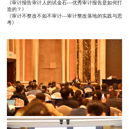
《审计报告审计人的试金石---优秀审计报告是如何打
2.内审实务专家。
造的？》
二十余年内部审计实务工作，深知内审工作对促进组
《审计不整改不如不审计---审计整改落地的实践与思
织目标实现的路径；对大型企业集团内部审计工作规
考》
划、项目管理、团队管理等运筹帷幄；对经济责任审
计、经济效益审计、财务收支审计、房地产项目审
计、经营管理审计、信息化审计、合同审计、流程审
计、PM等专项审计了然于胸，任何审计项目的开展均
能为组织增加价值。
3.风控、审计职业规划师
能以自身经历结合理论为审计工作者提供专业的职业
规划辅导，帮助你实现个人理想。