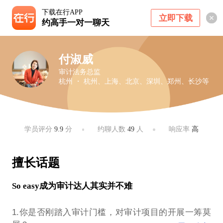
下载在行APP
立即下载
约高手一对一聊天
付淑威
审计法务总监
杭州 ・ 杭州、上海、北京、深圳、郑州、长沙等
学员评分
9.9
分
约聊人数
49
人
响应率
高
擅长话题
So easy成为审计达人其实并不难
1.你是否刚踏入审计门槛，对审计项目的开展一筹莫