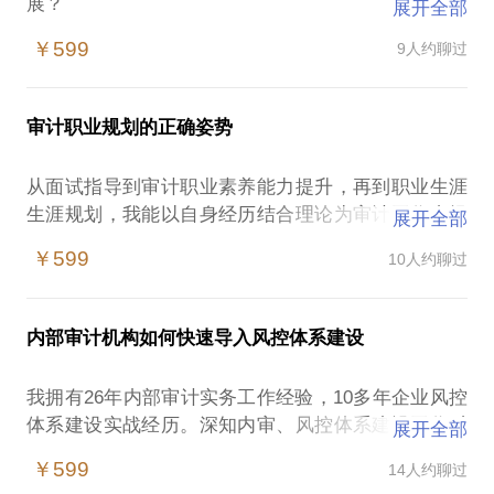
展？
展开全部
2.领导不重视审计怎么办？
￥599
9人约聊过
3.审计总是得罪人怎么办？
4.被审计单位不配合审计怎么办？
5.如何走出审计困境？
审计职业规划的正确姿势
.......
想成为审计达人其实没有你想象的那么难。我被广大
从面试指导到审计职业素养能力提升，再到职业生涯
学员称为教练式辅导老师，辅导风格：
生涯规划，我能以自身经历结合理论为审计工作者提
展开全部
有趣：将复杂的理论用亲身经历的案例进行深层次剖
供专业与职业选择和规划，加速你个人职业发展 ，帮
析，化繁为简、深入浅出；
￥599
10人约聊过
你成为你做梦都没梦到的最好的自己。帮你解答以下
有情：讲课富有激情，课堂氛围扣人心弦，产生共
困惑：
鸣。
1.个人特征。我适合做审计吗？
有效：学员反馈实用有效，课程贴合工作场景，转化
内部审计机构如何快速导入风控体系建设
2.专业选择。大学毕业后我的第一份工作是做审计
率高。
好？还是做财务好？
我拥有26年内部审计实务工作经验，10多年企业风控
3.组织选择。刚走出校门的我，到国企、民企、社会
体系建设实战经历。深知内审、风控体系建设工作对
展开全部
审计、政府机关工作的利和弊？
主要擅长领域：
促进组织目标实现的路径；
4.行业选择。什么样的企业更适合我实现职业理想？
￥599
14人约聊过
01—风控体系建设系列课程
对大型企业集团风控、内部审计工作规划、项目管
等等