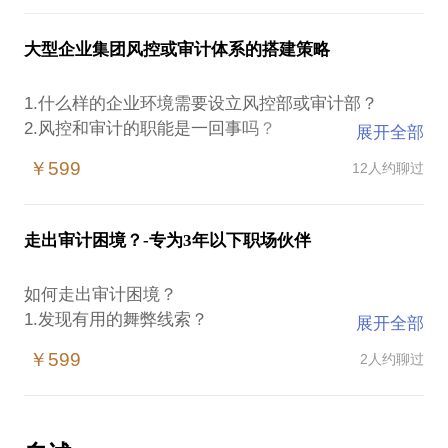
《驾驭灰犀牛—企业风控体系建设的实践与思考》
理、团队管理等运筹帷幄。总结是成功之母，我善于
《内控是企业降低风险的主要路径---企业内部控制培
总结各审计项目经验，能手把手教你从内审进阶之道
大型企业集团风控或审计体系的搭建策略
训》
从1.0-2.0-3.0-4.0，再逐步成长为风控达人。
《驾驭灰犀牛—行政事业单位风控体系建设的实践与
1.什么样的企业环境需要设立风控部或审计部？
探索》
能帮你解答：
2.风控和审计的职能是一回事吗？
展开全部
1.审计部门是否适合主导组织的风控体系建设？
3.审计作用的发挥需要怎样的组织环境？包括报告关
02—审计实务培训系列课程
2.如何在组织里播种风控思想，并能生根发芽？
￥599
12人约聊过
系、组织结构、团队组建等。
《好的人际关系为内审插上翱翔的翅膀----内审实务之
3.一个组织的风控建设的关键点是什么？
4.审计负责人需要具备什么样的胜任能力？人事部门
人际关系处理策略》 《以风险为导向的内部审计实践
4.风控方案如何启动？
如何识别这些能力？
与探索》
5.风控方案如何实施？步骤是？
走出审计困境？-专为3年以下职场伙伴
......
《以风险为导向的经济责任审计实践与探索》 《以风
6.风控与组织战略目标有什么关系？等
险为导向的审计流程实践与探索》 《以风险为导向的
如何走出审计困境？
采购专项审计的实践与探索》
1.发现有用的舞弊线索？
展开全部
《成功的审计师应该是营销大师---审计营销实践与思
2.审计底稿怎么制作？
考》 《管不好项目就做不好审计---审计项目管理实践
￥599
2人约聊过
3.审计报告怎么写？
与思考》
4.审计沟通技巧？
《舞弊审计是永不消逝的电波---审计实务之舞弊审计
5.审计职称考试规划？
实践与思考》 《火眼金睛---审出招投标业务中的那些
6.审计职场规划？