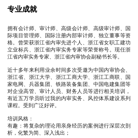
被称为教练式指导老师。带领近千名内审小白成就了
自己的职业理想。
专业成就
2.10余年风控实战经验。能紧紧围绕组织战略目标设
计企业风控体系建设，包括公司治理、授权体系、组
拥有会计师、审计师、高级会计师、高级审计师、国
织架构和流程搭建等。
际项目管理师、国际注册内部审计师、独立董事等资
格。曾荣获浙江省内审先进个人、浙江省女职工建功
3.辅导有趣、有料、有效。我开发了十多门风控+内审
立业标兵、浙江省内审实务专家等荣誉称号。现任浙
专业工作坊（理论体系+审计实战案例）手把手辅
江省内审实务专家、浙江省内审协会副秘书长等。
导，我的课程经过十多年数万名学员验证，课程有
趣、有料、有效。
近十多年来利用业余时间多次受邀为中国内审协会、
浙江省、浙江大学、浙江工商大学、浙江工商联、国
4.跨界服务受众群体。我的辅导受众群体不仅包括审
家电网、兵器集团、铁路装备集团、中国电建集团等
计工作人员、财务工作人员、风控工作人员，还包括
对企业高管、审计人员、财务人员等进行相关培训，
行政事业工作人员，政府机关人员、企业家及其他企
有近五万学员听过我的内审实务、风控体系建设系列
业高管。
课程。受到广泛好评。
5.跨20个行业的服务对象。
培训风格：
我有10多年世界500强上市公司央企审计实战经验，
有趣：将复杂的理论用亲身经历的案例进行深层次剖
精通制造业、矿山业、药业、服装业、房地产业、商
析，化繁为简、深入浅出；