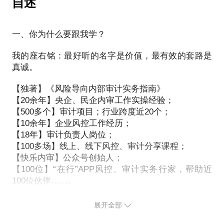
自述
鬼/招投标审计实务》
7.审计沟通技巧？
《优秀审计报告是如何打造的？》 《审计不整改不如
8.审计流程？
不审计---审计整改落地的实践与思考》 《内审准则在
一、你为什么要跟我学？
审计实务中的运用与创新》等
我的座右铭：最好听的名字是价值，最有效的套路是
真诚。
部分客户评价
【独著】《风险导向内部审计实务指南》
某集团（高管）：“为付老师付出的一切感到欣慰！再
【20余年】央企、民企内审工作实操经验；
次感谢您！我活到这把年纪还遇到您这么好的良师实
【500多个】审计项目；行业跨度近20个；
在是我和集团的幸运，要感恩啊！活到老，学到老！
【10余年】企业风控工作经历；
谢谢您，我们永远的老师！”
【18年】审计负责人岗位；
浙大学员（央企高管）：“欣赏付老师的人格魅力，赞
【100多场】线上、线下风控、审计分享课程；
【快乐内审】公众号创始人；
【100位】“在行”APP风控、审计实务行家，帮助近
100位伙伴…….
风控、内审真的不难！
展开全部
1.20余年审计工作经验。我有20多年审计工作经验。