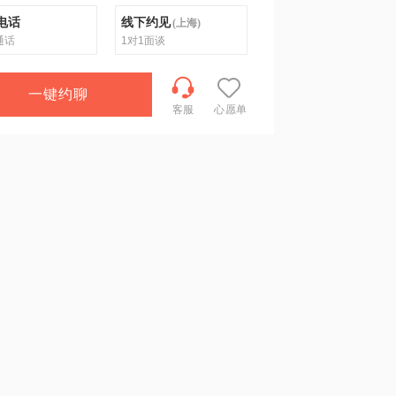
电话
线下约见
(
上海
)
通话
1对1面谈
一键约聊
客服
心愿单