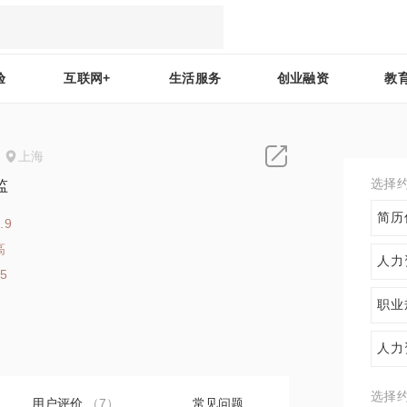
验
互联网+
生活服务
创业融资
教
上海
选择
监
简历
.9
高
人力
15
职业
人力
选择
用户评价
（7）
常见问题