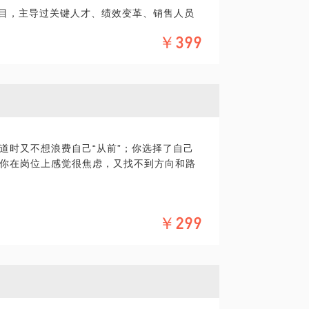
项目，主导过关键人才、绩效变革、销售人员
“失败”经验；
￥399
值评估、职位体系设计与优化、薪酬体系优
架构设计、能力模型、中长期激励、组织发
性化定制工具和方法。
道时又不想浪费自己“从前”；你选择了自己
你在岗位上感觉很焦虑，又找不到方向和路
展趋势和岗位需求；
￥299
困惑与难题，满意度95%以上。
己兴趣点；
与优势；