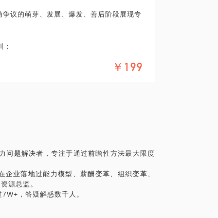
动争议的萌芽、发展、爆发、善后阶段展现专
训；
工伤、工伤死亡等事件处理和善后。
￥199
保险、休息休假、劳动用工、入转调离、管理
人力问题解决者，专注于通过前瞻性方法最大限度
在企业落地过能力模型、薪酬变革、组织变革、
力资源总监。