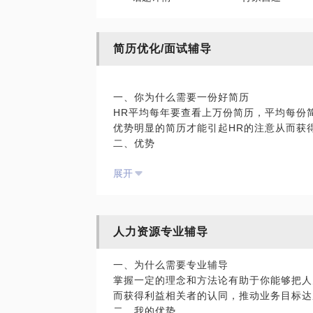
简历优化/面试辅导
一、你为什么需要一份好简历
HR平均每年要查看上万份简历，平均每份
优势明显的简历才能引起HR的注意从而获
二、优势
团队有3名HRD，均有10年以上人力资源
展开
直到交付。
三、实施方法
1、接受需求后，我们会在前期投入不低于
主题提取；
人力资源专业辅导
2、通过个性特质与优劣势内心真实对话，
一、为什么需要专业辅导
掌握一定的理念和方法论有助于你能够把人
而获得利益相关者的认同，推动业务目标达
二、我的优势