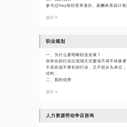
参与过Hay组织变革项目、薪酬体系设计
薪酬变革等项目，有丰富的项目实践成功和
展开
三、辅导内容
1、辅导项目：3P人力资源管理、岗位价
化、绩效管理、关键人才、人才引进、组织
展、人效提升等；
职业规划
2、手把手带教项目，根据企业实际情况个
一、为什么要明晰职业发展？
你所在的行业出现塌方式萎缩不得不转换赛
不喜欢或不擅长的行业，又不想从头来过；
径时…
二、我的优势
1、知晓行业和商业分析实践，洞察行业发
展开
3、辅导朋友、读者等近500余人解答职场
三、实施方法
1、沟通互动知晓自己目前的状态，找到自
2、了解自己的特质倾向和行为，找到擅长
人力资源劳动争议咨询