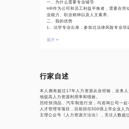
一、为什么需要专业辅导
HR作为公司和员工利益平衡者，需要在劳
业能力、职业精神以及人文素养。
二、我的优势
1、法学专业出身，参加过法律风险专业培
2、亲身经历过劳动仲裁、法院审理、轻微
展开
三、辅导内容
1、辅导项目：劳动合同、工资福利、社会
制度合规等；
行家自述
本人拥有超过17年人力资源从业经验，业务
地提高人力资源利用率和绩效。
历经快消品、汽车制造行业，与咨询公司一起
人才管理等项目，目前担任500强上市企业人