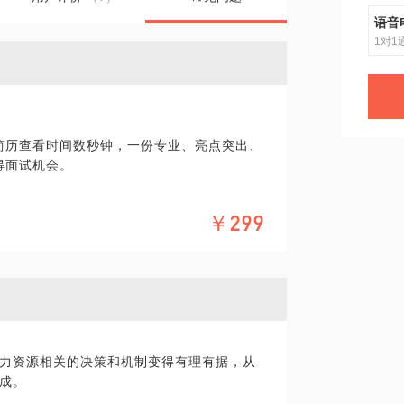
语音
1对1
简历查看时间数秒钟，一份专业、亮点突出、
得面试机会。
从业经验，亲自参与访谈、评估、执笔、质检
￥299
1小时进行沟通，通过提问、倾听、总结进行
梳理最佳职业发展路径；
力资源相关的决策和机制变得有理有据，从
成。