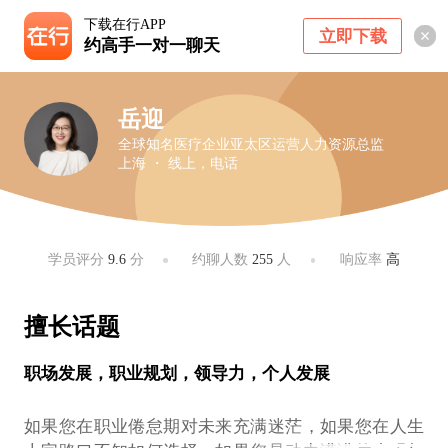
下载在行APP
立即下载
约高手一对一聊天
岳迎
全球知名医疗企业亚太区运营人力资源总监
上海 ・ 线上，电话
学员评分
9.6
分
约聊人数
255
人
响应率
高
擅长话题
职场发展，职业规划，领导力，个人发展
如果您在职业倦怠期对未来充满迷茫，如果您在人生