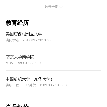
被教练者，每个月我都要和我的教练Jack约谈一次，
型项目，但长时间的工作压力使她感到身心俱疲，想
每次2小时。他来自台湾，是一名已退休的跨国企业高
展开全部
到要辞职逃离。电话约谈时，我们共同探索让她发现
管，但仍活跃在商业领域，为企业客户做咨询、培训
主要是精神一直处于紧张状态，得不到放松，通过头
和教练工作。当时我还不知道教练为何物，只知道他
脑风暴和标杆对照，她成功找到可以让她放松精神，
教育经历
的收费很高，于是我抓住每次机会和他敞开聊聊工作
又培养副业的爱好-拿起从小就喜欢的画笔，尝试画职
中的一些困惑，没想到每次聊完都会感觉浑身充满了
场漫画，为团队也带来乐趣。我们还约好后续约谈继
美国密西根州立大学
动力。JACK总共给我做了12次高管教练。对我的人
际沟通，团队管理，绩效提升，个人发展都带了很大
访问学者 2017.09 - 2018.03
的影响，帮我从管理事务的层面，提升到去关注更高
更广的领导力、组织和人的层面。这也启迪我后来经
过努力实现了出国访学的梦想-只要敢想，就能做到！
南京大学商学院
Jack教练是我生命中的一个贵人，与他的教练对话是
MBA 1999.09 - 2002.01
如此有力量，也激发了我自己想要做个教练型导师，
去支持和影响他人的愿望。
中国纺织大学（东华大学）
梦想的种子一旦播下，就会生根发芽。这之后我参加
纺织工程，工业外贸 1989.09 - 1993.07
了系统化的外部训练，获得了国际教练联盟ICF认可
的ACTP资格证书，并积累了300多个小时的一对一教
练经验。业余时间我担任了IAC国际教练协会江苏省
分会的副会长，并担任西郊利物浦大学校外导师。不