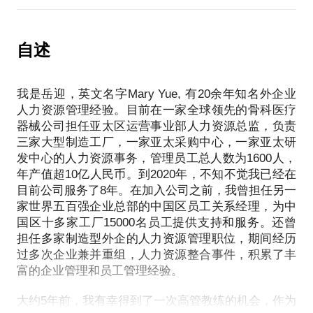
得晋升和发展？如何获得良好业绩？如何带领团队？
不论您是即将离职的员工，是即将离职的员工的老
职位或求职方向，这样我可以有的放矢，有针对性的
如何获得良好的人际关系？如何工作生活平衡？如何
板，还是将要处理棘手员工的HR人员，如有困惑、担
提供准确的建议。请理解每个公司每个职位的需求是
职业转型？如何应对崩溃？在变化环境中如何调整自
心和害怕，都可以来咨询我。我会用我丰富的经验、
自述
不同的，只有明确了您的职位方向，才能更准确地帮
己的思维和心态？
知识和技巧来帮助您。我不会只从律师角度提供保险
的法务条款，也不会只从老板角度提供目的性强的建
案例1：
我是岳迎，英文名字Mary Yue, 有20余年知名外企业
议，也不会只从员工角度提供利益最大化建议。相
外企经理小李，很长一段时间感觉老板针对他，心理
人力资源管理经验。目前在一家全球领先的骨科医疗
反，我会综合各方面的实际情况，根据您的目标，提
器械公司担任亚太区运营事业部人力资源总监，负责
上工作上都承受着巨大的落差。教练谈话，使他清晰
供情、理、法贯通的灵活建议，和面向未来让各方都
三家大型制造工厂，一家亚太采购中心，一家亚太研
看到了自己一路走来的优势，也意识到是自己的心态
能接受的人性化建议。帮助你顺利、高效地完成复杂
发中心的人力资源事务，管理员工总人数为1600人，
和行为变化影响了老板对他的态度，几个教练的发问
劳动争议的谈判或处理，让您少走弯路，避免本来可
年产值超10亿人民币。到2020年，不知不觉我已经在
让他找到了顿悟。同时，在具体沟通方法上，我帮他
以避免的经济损失和心理伤害。让每个人都得到尊
目前公司服务了8年。在加入公司之前，我曾担任另一
分析了他过往模式会带来的后果，以及一些提升沟通
家世界五百强企业总部的中国区员工关系经理，为中
的技巧，后续两次约谈，明显感到他自信心提升，而
国区十多家工厂15000名员工提供支持和服务。还曾
且已开始行动并取得了良好效果。
担任多家制造型外企的人力资源管理职位，期间经历
过多次企业兼并重组，人力资源整合事件，积累了丰
案例2：
富的企业管理和员工管理经验。
Sally是一位知名企业新入职的管理培训生，目标明
大约5年前，我有幸得到了一次高管教练的机会，作为
确，工作热情高，她的能力提升很快，已开始参与大