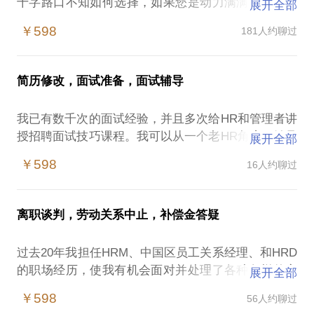
十字路口不知如何选择，如果您是动力满满的小强却
展开全部
不知如何下手，如果您在职场遭遇了挫折暂时不能解
￥598
181人约聊过
脱......, 我就是那个想倾听你，陪伴你，开导你，支持
你的人。限制我们的往往是我们自己的思维。只要敢
想，就能做到，这是我们的座佑铭。
简历修改，面试准备，面试辅导
我们的约谈将会：帮您理清纷繁复杂的思路，帮您梳
我已有数千次的面试经验，并且多次给HR和管理者讲
理未来的目标，帮您拨开限制性信念，帮您探索从未
授招聘面试技巧课程。我可以从一个老HR角度一针见
展开全部
去过的领域，帮您规划新方法，帮您获得动力，帮您
血地帮您审核简历，提出优化建议，使您的简历与应
实现自己的行动计划。
￥598
16人约聊过
聘岗位匹配起来；同时帮助您准备即将到来的面试，
使您了解面试官的心理和面试方法，如果需要还可以
适合对象：职场中的高管、团队管理者，想要取得个
帮您做一个模拟面试，使您在心理和技巧上都变得更
人发展的职场人士，新入职场的小白，在校大学生，
离职谈判，劳动关系中止，补偿金答疑
成熟，从而最大化发挥自身优势和潜能，在面试官面
其它想要取得良好业绩的、获得良好人际关系或成为
前展示出真实的您、精彩的您。
更好自己的人员。
过去20年我担任HRM、中国区员工关系经理、和HRD
的职场经历，使我有机会面对并处理了各种各样的离
展开全部
要让我们的谈话更有效率，我期待您能提前发送您的
主要话题：
职风波，从中深谙中国劳动法的应用，深刻洞察用人
简历和所应聘岗位的职位说明书。如果还暂时没有具
￥598
56人约聊过
如何建立个人品牌形象？如何获得理想工作？如果获
单位和员工的心理需求。不论您处身什么样的企业，
体的职位说明书，也没关系，请提前告诉我您的目标