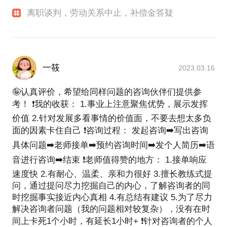
离职谈判，劳动关系中止，补偿金答疑
一筱
2023.03.16
🤪认真评价，希望给同样问题的咨询伙伴们提供参
考！ ❗️我的收获： 1.事业上注意聚焦优势，展示发挥
价值 2.针对发展多看事情的价值面，不要去想太多负
面的因素卡住自己 ❗️咨询过程： 发起咨询➡️写出咨询
具体问题➡️老师接单➡️预约咨询时间➡️发个人简历➡️语
音进行咨询➡️结束 ❗️老师值得赞的地方： 1.接单响应
速度快 2.有耐心、温柔、亲和力很好 3.擅长教练式提
问，通过提问尽力挖掘自己的内心，了解咨询者的同
时挖掘事实接近内心真相 4.有总结有建议 5.为了尽力
解决咨询者问题（我的问题相对较复杂），没有在时
间上卡死1个小时，有延长1小时+ ❗️针对咨询者的个人