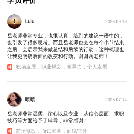
学员评价
论是在我工作中，还是在业余时间支持他人的活动
中，我都在践行者一个教练型导师的使命-“我是地平
线上的一缕阳光，我愿为您带去成长、生机及活力“。
Lulu
2025.09.18
我奉行的约谈方法是-"用信任叩启生命，用倾听去打
开心扉，用提问去引发思考，用行动计划支持想法落
岳老师非常专业，也很认真，给到的建议一语中的，
地"。我坚信在约谈中采用教练+咨询的模式能给个人
也引发了很多思考。而且岳老师也会在每个小节结束
或团队带来量身定做的改变和成长，只要您，有意愿
之后，会启示我来做总结和后续的行动，这种梳理也
去成长！
让我更明确后面的改变和行动。谢谢岳老师！
在我的有生之年，我愿用我多年深厚的人力资源管理
职场发展，职业规划，领导力，个人发展
经验，教练谈话技术，多年积累的培训、引导及项目
运作方面的经验，陪伴您的成长。只要您需要，我可
以化身为您身边的咨询师、引导师、培训师或教练，
辅导您，并陪您化解梦想途中的沟沟壑壑。
嘻嘻
2025.07.14
关于什么是教练：教练不会给您建议，教练是让你用
您自己的智慧看到资源，激发动力，调动潜能，使您
岳老师非常温柔、耐心以及专业，从信心层面、求职
成为更好的自己。就像中国女排的主教练郎平，她不
技巧等方面给予了辅导，非常感谢！
会代替你上场比赛，但会支持你全身心投入比赛，在
简历修改，面试准备，面试辅导
场上发挥出自己的最佳状态和水平，从而不断成就自