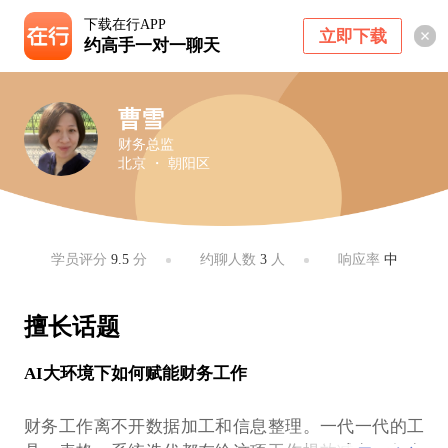
下载在行APP
立即下载
约高手一对一聊天
曹雪
财务总监
北京 ・ 朝阳区
学员评分
9.5
分
约聊人数
3
人
响应率
中
擅长话题
AI大环境下如何赋能财务工作
财务工作离不开数据加工和信息整理。一代一代的工