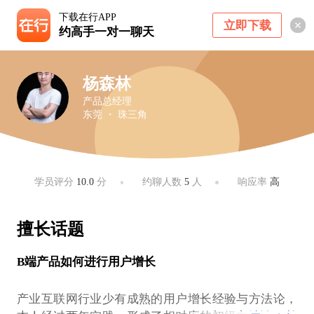
下载在行APP
立即下载
约高手一对一聊天
杨森林
产品总经理
东莞 ・ 珠三角
学员评分
10.0
分
约聊人数
5
人
响应率
高
擅长话题
B端产品如何进行用户增长
产业互联网行业少有成熟的用户增长经验与方法论，