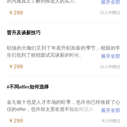
的沟通真正了解到候选人的实力。
展开全部
这种情况下提升面试技巧就变得非常关键。
￥299
12人约聊过
如果你遇到：
1、工作中表现非常优秀，综合能力很强，但面试的时
候发挥不出来错失心仪企业；
晋升及谈薪技巧
2、校招时发现过往经历有限，不知道简历该写点什么
突出自己；
职场的大咖们又到了年底升职加薪的季节，校园的学
3、对于职业发展比较迷茫，不知道自己下一步发展方
生们也到了校招面试完谈薪的时候。
展开全部
向在哪里。
等情况的时候。
￥299
12人约聊过
职场老鸟如何优雅的向领导展现今年的业绩，提出自
己的加薪要求呢？
来撩我是你不二的选择。
求职的学生与白领如何在过关斩将后与HR谈到自己满
#不同offer如何选择
意的薪酬呢？
帮助候选人发掘自己的比较优势和竞争力，教你如何
在面试中提升自己的表述，如何展现自己的价值。
金九银十也是人才市场的旺季，也许你已经收获了心
欢迎来撩小秦老师。
仪的offer，也许你太受欢迎不知如何选择。
展开全部
我在深圳呦，本地的朋友们可以面基，异地的欢迎电
将不同行业的薪酬结构帮你剖析到底，助你谈薪中不
￥299
9人约聊过
都没关系。