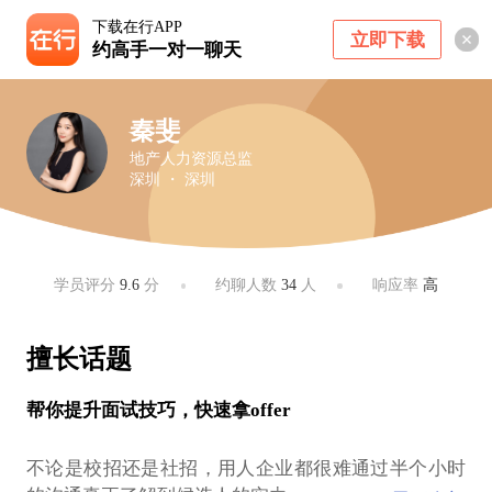
下载在行APP
立即下载
约高手一对一聊天
秦斐
地产人力资源总监
深圳 ・ 深圳
学员评分
9.6
分
约聊人数
34
人
响应率
高
擅长话题
帮你提升面试技巧，快速拿offer
不论是校招还是社招，用人企业都很难通过半个小时