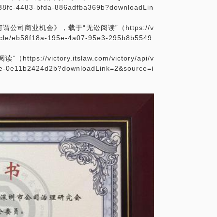
94-38fc-4483-bfda-886adfba369b?downloadLin
司商业机会》，载于“无讼阅读”（https://v
/article/eb58f18a-195e-4a07-95e3-295b8b5549
//victory.itslaw.com/victory/api/v
55e-0e11b2424d2b?downloadLink=2&source=i