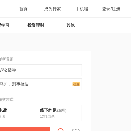
首页
成为行家
手机端
登录/注册
育学习
投资理财
其他
约聊话题
诉讼指导
辩护，刑事控告
约聊方式
电话
线下约见
(
深圳
)
通话
1对1面谈