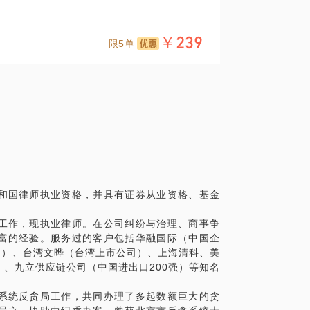
￥239
限5单
？
起诉或者无罪？
年律师经验，专注刑事案件、商事案件。 我愿
减轻、无罪的几率；
和国律师执业资格，并具有证券从业资格、基金
工作，现执业律师。在公司纠纷与治理、商事争
富的经验。服务过的客户包括华融国际（中国企
一个改变命运的机会，也让心急如焚的家属
司）、台湾文晔（台湾上市公司）、上海清科、美
、九立供应链公司（中国进出口200强）等知名
，刑辩律师应该如何更好做好辩护工作。网
系统反贪局工作，共同办理了多起数额巨大的贪
506518883/answer/2300095314”