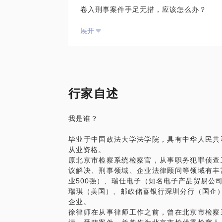
卷入刑事案件手足无措，应该怎么办？
展开
家人被刑拘，不清楚案件事实，应该怎么办
事情严重不严重，会判几年？
找律师有用吗，能不能争取取保、缓刑、不
行家自述
我有4年北京某检察院反贪局工作经历，5
意与你分享的内容包括：
我是谁？
01 全面分析已知案情，判断取保、缓刑、
毕业于中国政法大学法学院，具有中华人民共
从业资格。
02 根据案件特点量身制定辩护方案。
原北京市检察系统检察官，从事职务犯罪侦查
议解决、刑事领域、企业法律顾问等领域有丰
我希望尽自己的绵薄之力帮助当事人把握每
业500强）、瑞仕电子（知名电子产品贸易公
少走一点弯路。
瑞琪（美国）、邮政储蓄银行深圳分行（国企）
企业。
最近写了一篇知乎回答，当事人如何选律师
徐律师在从事律师工作之前，曾在北京市检察
址：“https://www.zhihu.com/question/