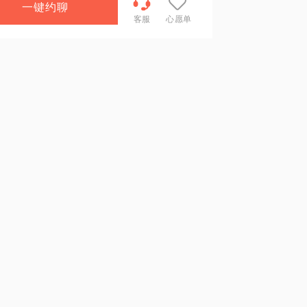
一键约聊
客服
心愿单