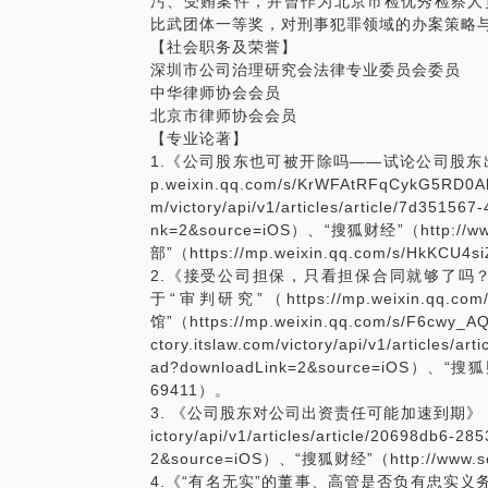
污、受贿案件，并曾作为北京市检优秀检察人
比武团体一等奖，对刑事犯罪领域的办案策略
【社会职务及荣誉】
深圳市公司治理研究会法律专业委员会委员
中华律师协会会员
北京市律师协会会员
【专业论著】
1.《公司股东也可被开除吗——试论公司股东出名
p.weixin.qq.com/s/KrWFAtRFqCykG5RD0A
m/victory/api/v1/articles/article/7d3515
nk=2&source=iOS）、“搜狐财经”（http://ww
部”（https://mp.weixin.qq.com/s/HkKCU4
2.《接受公司担保，只看担保合同就够了吗
于“审判研究”（https://mp.weixin.qq.co
馆”（https://mp.weixin.qq.com/s/F6cwy
ctory.itslaw.com/victory/api/v1/articles/
ad?downloadLink=2&source=iOS）、“搜狐财
69411）。
3. 《公司股东对公司出资责任可能加速到期》，载于“无讼阅
ictory/api/v1/articles/article/20698db6-
2&source=iOS）、“搜狐财经”（http://www.s
4.《“有名无实”的董事、高管是否负有忠实义务》，载于“无