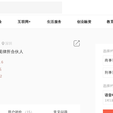
验
互联网+
生活服务
创业融资
教
深圳
选择
现律所合伙人
商事
.6
高
刑事
42
选择
语音
1对1
用户评价
（15）
常见问题