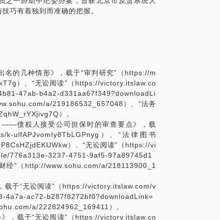
员之一协助中纪委办案，曾获北京市反贪系统大
与技巧有着独到而准确的把握。
的几种情形》，载于“审判研究”（https://m
kT7g）、“无讼阅读”（https://victory.itslaw.co
67-4b81-47ab-b4a2-d331aa67f349?downloadLi
w.sohu.com/a/219186532_657048）、“法务
siZqhW_rYXjivg7Q）。
？——债权人接受公司担保时的审查要点》，载
m/s/k-ulfAPJvomIy8TbLGPnyg）、“法律图书
_AQP8CsHZjdEKUWkw）、“无讼阅读”（https://vi
article/776a313e-3237-4751-9af5-97a89745d1
经”（http://www.sohu.com/a/218113900_1
读”（https://victory.itslaw.com/v
2853-4a7a-ac72-b287f8272bf0?downloadLink=
ohu.com/a/222824962_169411）。
讼阅读”（https://victory.itslaw.co