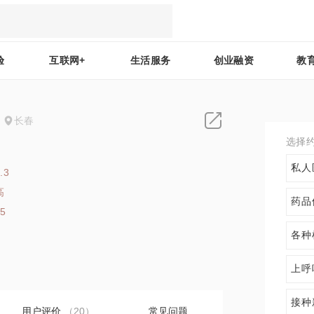
验
互联网+
生活服务
创业融资
教
长春
选择
私人
.3
高
药品
85
各种
上呼
接种
用户评价
（20）
常见问题