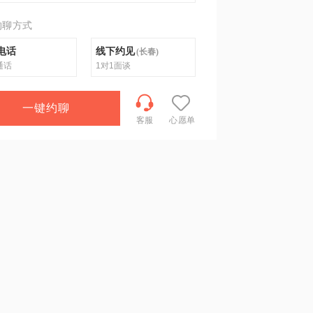
约聊方式
电话
线下约见
(
长春
)
通话
1对1面谈
一键约聊
客服
心愿单