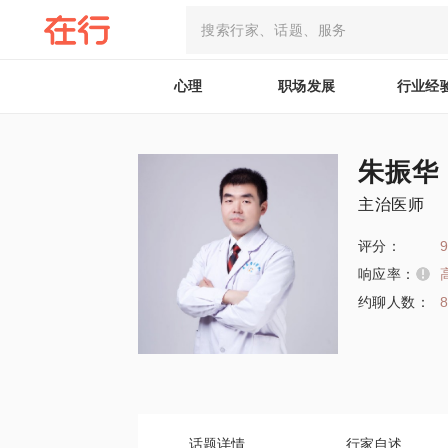
心理
职场发展
行业经
朱振华
主治医师
评分：
9
响应率：
约聊人数：
话题详情
行家自述