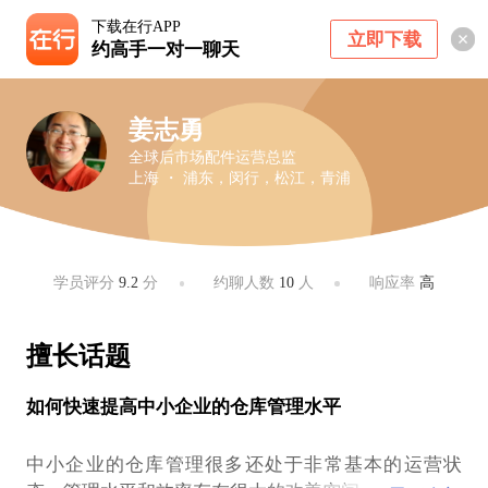
下载在行APP
立即下载
约高手一对一聊天
姜志勇
全球后市场配件运营总监
上海 ・ 浦东，闵行，松江，青浦
学员评分
9.2
分
约聊人数
10
人
响应率
高
擅长话题
如何快速提高中小企业的仓库管理水平
中小企业的仓库管理很多还处于非常基本的运营状