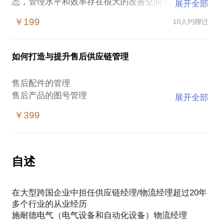
态，管理水平和效率存在很大的改善空间：
展开全部
1. 如何设置仓库管理团队和关键绩效指标，日常管控
￥199
10人约聊过
指标
2. 如何优化现有的业务流程，抓住关键管控点
3. 如何优化仓库布局，降低劳动强度
如何打造与提升售后供应链管理
4. 如何优化库存管控
5. 如何进行包装设计，并将包装工艺嵌入到标准作业
售后配件的管理
流程中加以规范
售后产品的图号管理
展开全部
售后产品的品牌包装设计
如果你有这方面的需求或者疑惑，请和我联系，共同
￥399
售后产品的销售预测与计划管理
售后产品的仓储物流管理
售后物流供应链的规划与布局
自述
在大型跨国企业中担任供应链经理/物流经理超过20年
多个行业的从业经历
施耐德电气（电气设备和自动化设备）物流经理