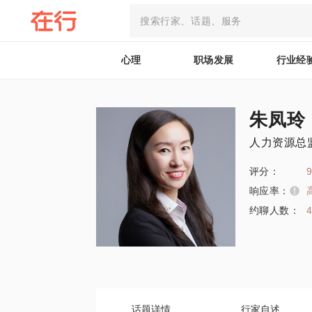
心理
职场发展
行业经
朱凤玲
人力资源总
评分：
9
响应率：
约聊人数：
话题详情
行家自述