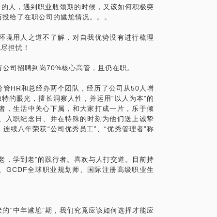
”的人，遇到职业瓶颈期的时候，又该如何积极突
历投给了在职公司的尴尬情况。。。
环境用人之道不了解，对自我优势没有进行梳理
无尽担忧！
现有公司招聘到岗70%核心高管，且仍在职。
管HR和总经办两个团队，经历了公司从50人增
独特的眼光，擅长洞察人性，并运用“以人为本”的
者，生活中关心下属，和大家打成一片，乐于倾
、入职纪念日、并在特殊的时刻为他们送上诚挚
连续八年荣获“公司优秀员工”、“优秀管理者”称
老，学到老”的践行者。喜欢与人打交道。目前持
、GCDF全球职业规划师、国际注册高级职业生
的“中年尴尬”期，我们究竟应该如何选择才能应