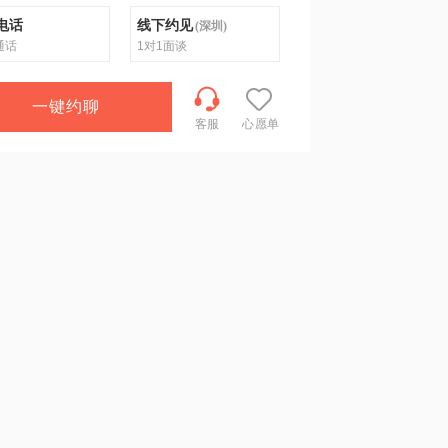
电话
线下约见
(
深圳
)
通话
1对1面谈
一键约聊
客服
心愿单