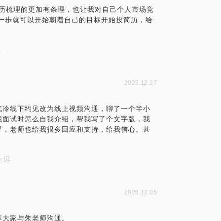
简历梳理的更加有条理，也让我对自己个人市场竞
一步就可以开始朝着自己的目标开始投简历，给
职
2025.12.27
气冷线下约见改为线上视频沟通，聊了一个半小
我面试时怎么自我介绍，帮我写了个文字版，我
择，老师也给我很多回应和支持，给我信心。甚
生涯
2025.12.05
荐大家与朱老师沟通。