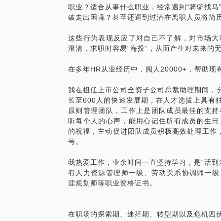
职业？适合从事什么职业，经常遇到“骑驴找马
破走出困境？甚至还遇到过潜在离职人员将简
这些行为表现反应了对自己不了解，对市场大
澄清，求职时容易“海投”，从而产生对未来的
在多年HR从业经历中，阅人20000+，帮助
我在担任上市公司全资子公司总裁助理期间，分
长至600人的快速发展期，在人才选拔上具有
原则管理团队，工作上是团队成员最佳的支持
听每个人的心声，能用心记住所有成员的生日
的祝福，主动促进团队成员积极高效处理工作，
号。
我热爱工作，业余时间一直坚持学习，是“活到
有人力资源管理师一级、劳动关系协调师一级
涯规划师等职业资格证书。
在职场的探索期、迷茫期、转型期以及危机四伏