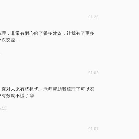
01.20
条理，非常有耐心给了很多建议，让我有了更多
一次交流～
职
01.08
一直对未来有些担忧，老师帮助我梳理了可以努
有数就不慌了😄
生涯
01.07