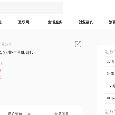
验
互联网+
生活服务
创业融资
教
深圳
选择
监/职业生涯规划师
认清
.6
高
让简
41
35
中小
选择
用户评价
（36）
常见问题