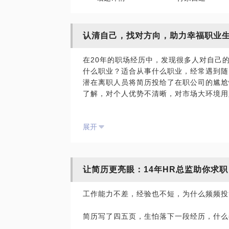
认清自己，找对方向，助力幸福职业
在20年的职场经历中，发现很多人对自己
什么职业？适合从事什么职业，经常遇到随
潜在离职人员将简历投给了在职公司的尴尬
了解，对个人优势不清晰，对市场大环境用
面对职业瓶颈的时候，我们该如何深度剖析
展开
当初一起毕业的同学，现在的差距显而易见
我，成绩比我差，现在却混得比我好的同学
让简历更亮眼：14年HR总监助你求职
95后、00后的新生代已经步入社会，他
工作能力不差，经验也不短，为什么频频投
有思想有个性，正在和步入中年且上有老下
慌？
简历写了四五页，生怕落下一段经历，什么
每个人都是一块宝藏，你挖掘到自己的闪光