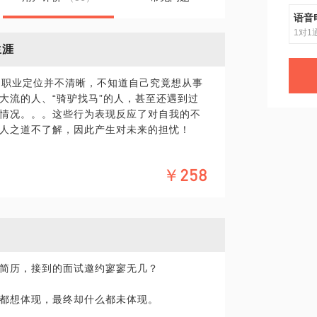
语音
1对1
生涯
的职业定位并不清晰，不知道自己究竟想从事
大流的人、“骑驴找马”的人，甚至还遇到过
情况。。。这些行为表现反应了对自我的不
人之道不了解，因此产生对未来的担忧！
自己，积极突破走出困境？
￥258
了，人最害怕被比较，那个“当初明明不如
”究竟赢在了哪儿？难道仅仅只是运气好？
们激情澎湃，干劲十足，要价不高，衣食无忧，
简历，接到的面试邀约寥寥无几？
有小的你“抢饭碗”，就问一句：心里慌不
都想体现，最终却什么都未体现。
点了吗？目前从事的工作是你擅长的还是喜