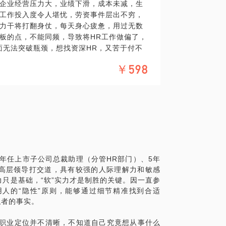
企业经营压力大，业绩下滑，成本未减，生
们一定要灵魂拷问自己“这是不是我内心追求
工作投入度令人堪忧，劳资事件层出不穷，
什么再去选择为时不晚。
力干将打翻身仗，每天身心疲惫，用过无数
老板的点，不能同频，导致将HR工作做偏了，
职位，实际上会比较尴尬，还有多少时光能让
面无法突破瓶颈，想找资深HR，又苦于付不
说不心动是假的，那么，在诸多选择中，什
中。
力拼一把的？让职业生涯的后半段能够迈入
￥598
2个孩子的妈妈，经历过一地鸡毛的生活，也
HR操盘，让HR工作能效开展？
议，能让你避“坑”，做出理性的选择，从容
千人以上的传统企业、高科技上市公司和民营
扩张、快速发展再到成熟期的全过程，面临
业变革期的智囊团主要成员，一直与老板们
的痛点，并用专业和实际行动帮助老板们解
中小企业，正经历着人力方面的困惑，或许
9年任上市子公司总裁助理（分管HR部门）、5年
帮您厘清脉络，找到解决对策。
司高层领导打交道，具有较强的人际理解力和敏感
只是基础，“软”实力才是制胜的关键。因一直参
人的“隐性”原则，能够通过细节精准找到合适
职者的事实。
的职业定位并不清晰，不知道自己究竟想从事什么