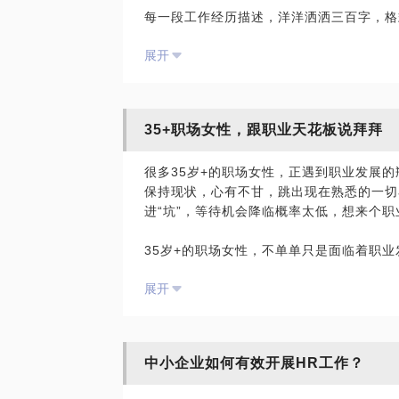
每一段工作经历描述，洋洋洒洒三百字，格
欢的？还是为了生计在委曲求全？你的专业
位职责，恰恰看不出究竟做过什么有亮点、
激烈的职场竞争中长期保持核心竞争力？
展开
显独特之处，只能被当成垃圾邮件处理。
如果你也遇到同样的职业困惑和瓶颈，不妨
你有没有这样的尴尬？
能力，20年的宝贵经验，以及曾经踩过的
规划，少走一些弯路！
35+职场女性，跟职业天花板说拜拜
简历就似你的衣裳，得体能帮你加分，让你
丧，与好工作无缘，碌碌无为过一生。
很多35岁+的职场女性，正遇到职业发展的
保持现状，心有不甘，跳出现在熟悉的一切
进“坑”，等待机会降临概率太低，想来个
如果想在众多求职者中脱颖而出，好简历绝对
35岁+的职场女性，不单单只是面临着职
生二胎甚至三胎、子女教育、上有老下有小
展开
生的重大选择和考验。结婚生娃、孕育子女
消耗一定的时间和精力才能在家庭与事业之
影响职业发展，当你面对这一切的时候，是
有不甘，放下孩子投身事业，又觉得错过了
中小企业如何有效开展HR工作？
个天平上不断纠结，让你怀疑人生？