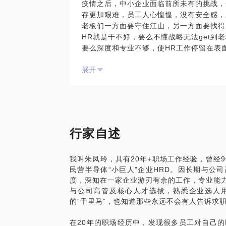
疫情之后，中小企业面临前所未有的挑战，
选择比努力更重要，无论身处哪个阶段，我
存更加艰难，员工人心惶惶，没有安全感，
和向往的生活？”当真正明白自己想要的是
老板们一方面要守住江山，另一方面要找得
HR就是干不好，要么不懂战略无法get到
35岁+的职场女性，如果还没有做到高管
要么深度和专业不够，使HR工作停留在表
你任性驰骋？尤其遇到橄榄枝抛来的时候，
起高薪不得不降低用人标准，陷入恶性循环
么样的赛道和机会才是值得你投入时间与精
展开
高光时刻？我作为一个职场女性，同样还是
那么作为中小企业主，又该如何找到靠谱的
面临过职业选择和转型，希望我的经历和建
地面对职业发展。
我作为一名工作20年的职场老兵，经历过
半导体企业，操盘过公司从创立之初到迅速
过公司每个阶段的人员问题和挑战，也是企
行家自述
深度对话，能近距离的体会和感知到老板们
决了人力方面的疑难杂症。如果您也是一家
我叫朱凤玲，具有20年+职场工作经验，曾经
我们可以坐下来一起交流、梳理、分析，并
民营半导体“小巨人”企业HRD。因长期与公
度，深知在一家企业游刃有余的工作，专业能力
与公司高管及核心人才选拔，熟悉企业选人用
的“千里马”，也知道那些永远不会有人告诉求
在20年的职场经历中，发现很多员工对自己