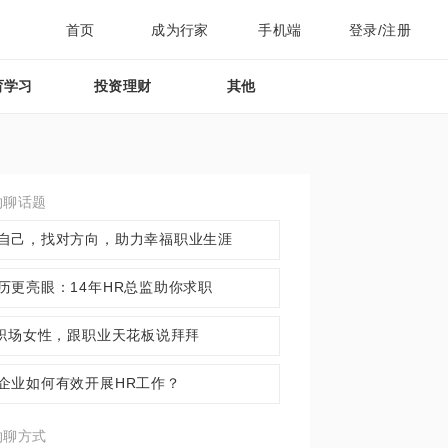
首页
成为行家
手机端
登录/注册
育学习
投资理财
其他
约聊话题
自己，找对方向，助力幸福职业生涯
历更亮眼：14年HR总监助你求职
+职场女性，跟职业天花板说拜拜
企业如何有效开展HR工作？
约聊方式