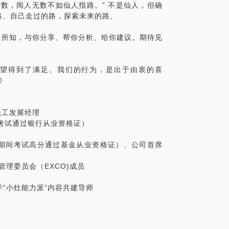
数，阅人无数不如仙人指路。” 不是仙人，但确
路、自己走过的路，探索未来的路。
验和所知，与你分享、帮你分析、给你建议。期待见
愿望得到了满足。我们的行为，是出于由衷的喜
通》
&员工发展经理
期间考试通过银行从业资格证）
裁（期间考试高分通过基金从业资格证）、公司首席
司管理委员会（EXCO)成员
大学“小灶能力派”内容共建导师