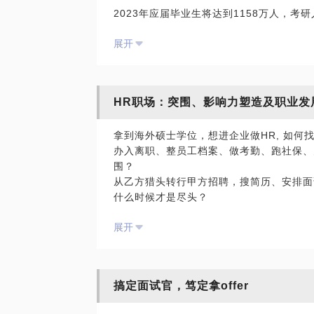
2023年应届毕业生将达到1158万人，考
工发展项目规划和实施、外资银行中国区总
究生毕业；还有超过100万海外留学生回
全流程实施、民营上市公司金控集团战略人
展开
和项目投资决策，参与和负责过各类HR战
Unicareer上2020年4月份的一个贴子“投
怎样的艰难？！因为疫情波及，往后这几年
HR职场：突围、影响力塑造及职业发
然而，多次与在校学生面对面的沟通与交流
间学习的专业并没有太多的热情，也没有课
拿到海外硕士学位，想进企业做HR, 如何
用），稀里糊涂读了大学的专业，然后随大流地
办入离职、整员工档案、做考勤、跑社保、办各
围？
也有同学不喜欢自己的专业，但不知道自己
从乙方猎头转行甲方招聘，搜简历、安排面试、
己该去读哪些专业、哪所学校的研究生？或
什么时候才是尽头？
业相衔接？
协助入职培训、协助业务培训、协助领导力培训...
展开
感觉离能讲课、规划培训项目和体系十分遥
学校里有就业指导课，但就业指导老师本身
Title 是HRBP, 做的却始终是招聘、
业管理和职场动态，一句“先就业再择业”
门的战略合作伙伴？
沟。
在中小公司做HR&Admin（行政人事）, 换
搞定面试官，笃定拿offer
圈该如何突破？
我有6年国内大学工作经历，去过很多学校做过校
怎么是真正的战略人力资源？想想始终进不
招聘和培养项目，也通过讲座的方式与在校