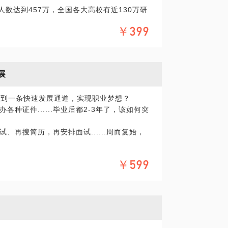
研人数达到457万，全国各大高校有近130万研
部人力资源制度体系梳理整合及管培生选拔
国求职。就业形势将会是如何地严峻！
事副总裁的经历、负责过公司经营战略制定
￥399
略项目，在见识了很多职场“故事”、参与、负
递157家企业，0面试通知......” 让我们感受到
将更加惨淡。
展
中，我发现绝大多数同学对自己花几年的时
程之外的钻研（比如专业领域前沿发展、应
找到一条快速发展通道，实现职业梦想？
准备考研、考公、考事业编......
种证件......毕业后都2-3年了，该如何突
究竟喜欢什么专业？通过什么途径去知道自
再搜简历，再安排面试......周而复始，
者去辅修哪些专业的课程，如何与以后的就
...总是做协助、做支持、做facilitate,
￥599
远。
也缺乏深入地了解宏观经济、行业发展、企
跑腿和扯皮的事，怎样真正成功转向和成为业务部
从一开始就把同学们的职业生涯起点带进了阴
一个公司还是HR&Admin, 在职场上这样打圈
招（campus talk), 组织过多届管培生
了企业核心圈，真是不寒而栗！
学生进行过交流，充分认识到当前国内高校