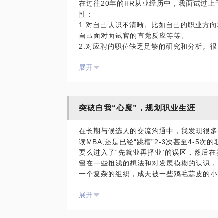
在过往20年的HR从业经历中，我面试过
作为HR, 经常与员工谈发展、谈职业生涯，但
学业、就业和现实企业人才需求、与个体未
性：
1.对自己认识不清晰。比如自己的职业方
现有职场法则之下，如何破局？
我会从用人机构的角度、人才发展的规律、职
自己面对面试官的直觉反应等等。
建议。
2.对应聘的职位缺乏足够的研究和分析。很
本人超过20余年持续的HR经历，起于C&B(
致的职责范围，并没有将这个职位放在公司
0多人的合资制造业人力资源部经理（gener
已通过电话沟通帮助在校生规划实习、求职
展开
3.对就业市场和目标公司及行业缺乏足够
合（M&A)项目经理，外资银行中国总部HR
拿到包括美团等公司的offer.
特定的需求，每个公司对人才特征也有不同
疗健康险服务企业HRD。一直从事HR职
了对目标公司行业和企业文化以及人才标准
源存在的意义，熟悉职场规则。
🚄特别注意：约前请一定明确提问及期望
4.对面试官的关注点缺乏推测和准备。只
目的地
突破自我“心魔”，规划职业生涯
选，没有梳理不同轮面试的面试官提问的侧
曾经帮助公司全面梳理并制订人力资源政策
的“本色”。
数百人实施评估；应对过公司高速扩张、新
在长期与候选人的交流沟通中，我发现很多
......
织、实施管培生（MA)项目；规划公司培
读MBA,还是已经“跳槽”2-3次甚至4-5
我将以我的经验，从面试官的角度，通过包括
关系，代表公司上仲裁庭......
要么进入了“先就业再择业”的误区，然后在
好地认识自己，分析目标职位，做最充分的
留在一些粗浅的想法和对发展模糊的认识，
百战不殆。
有理论、有方法、有实战、爱分享。
一个复杂的组织，成天被一些鸡毛蒜皮的小
来，从经济形势、行业发展、组织需求和个
因此，
如果你不具备学习和转型能力，你将注定成
展开
势缺乏客观的评估，没有从心学的角度认真
第一步：通过“在行”向我发出邀请。
去？”的真谛，反而因为思维认知局限给自己
第二步：提交简历和自已的目标公司/职位、以
只缘身在此山中”，从而无法逾越。
给我。