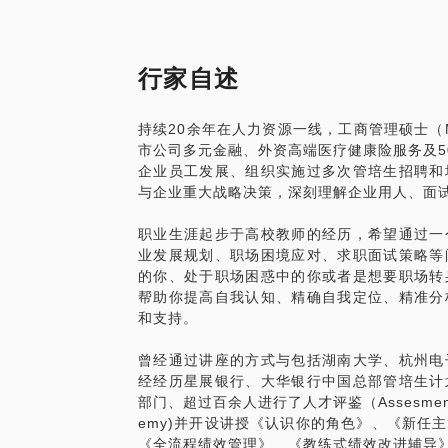
还不约起来？
第三步：我会针对你的情况做必要的功课，
“许多人拼命埋头苦干，到头来却发现追求成
进行分析。
你曾经的真实写照？
第四步：我们会通过电话/微话45-60分
行家自述
例分享，找出你的优势，找到你与职位的最
或许你刚刚初入职场、或许你正处于职业迷茫、
式等，并对你的简历进行分析和提出修改建
持续20余年在人力资源一线，工商管理硕士（
个时候，一个“阅”人无数、熟练掌握人才
第五步：尽我所能，推荐给企业HR或猎头
市公司多元金融、外资高端医疗健康险服务及5
深专业人力资源从业者的点拨、建议或案例
企业员工发展、组织实施过多次管培生招聘和
候，为你跳出思维误区、升级思维等级，打
与企业重大战略决策，深刻理解企业用人、面
因此，
职业生涯起步于高校教师的经历，希望通过一
第一步：通过“在行”邀请我。
业发展规划、职场困境应对、求职面试策略等
第二步：我会通过MBTI测试（如有必要
的你、处于职场困惑中的你或者是想要职场转
第三步：告诉我你的职业经历（包括简历）
帮助你提高自我认知、精确自我定位、精准分
划和准备对应的行动路径。
和支持。
第四步：让我花60分钟左右电话（微话）或
告和你所在组织4D分析，运用教练方法，
曾经通过讲座的方式与包括湖南大学、杭州电
寻找资源、实施步骤及必要的简历修改建议
经经历星展银行、大华银行中国总部管培生计
部门、超过百余人进行了人才评鉴（Assesment 
emy)并开设讲授《认识你的角色》、《新任
《全流程绩效管理》、《教练式绩效改进辅导