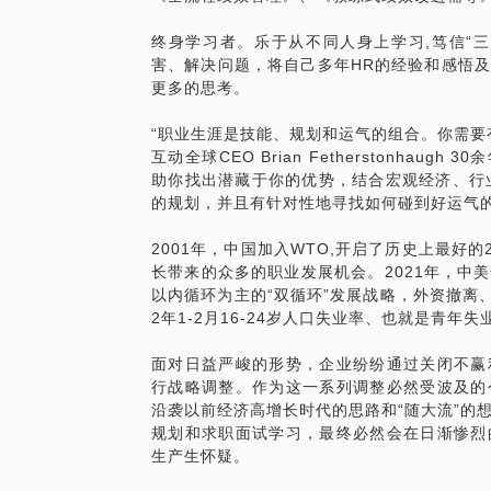
终身学习者。乐于从不同人身上学习,笃信“
害、解决问题，将自己多年HR的经验和感悟
更多的思考。
“职业生涯是技能、规划和运气的组合。你需要
互动全球CEO Brian Fetherstonhau
助你找出潜藏于你的优势，结合宏观经济、行业
的规划，并且有针对性地寻找如何碰到好运气
2001年，中国加入WTO,开启了历史上最好
长带来的众多的职业发展机会。2021年，中
以内循环为主的“双循环”发展战略，外资撤离、民
2年1-2月16-24岁人口失业率、也就是青年失业
面对日益严峻的形势，企业纷纷通过关闭不赢
行战略调整。作为这一系列调整必然受波及的
沿袭以前经济高增长时代的思路和“随大流”的
规划和求职面试学习，最终必然会在日渐惨烈
生产生怀疑。