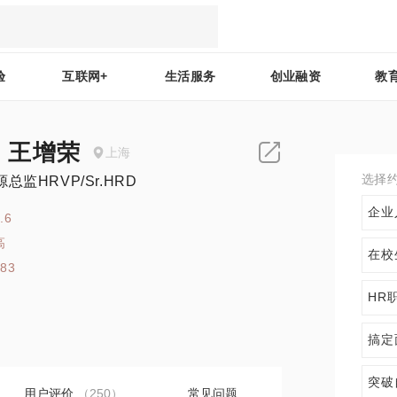
验
互联网+
生活服务
创业融资
教
en 王增荣
上海
选择
总监HRVP/Sr.HRD
企业
.6
高
在校
283
HR
搞定
突破
用户评价
（250）
常见问题