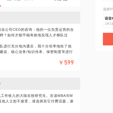
选择
语音
1对1
营创业公司CEO的咨询：他的一位负责运营的合
聘？如何才能平稳有效地实现人才梯队过
队进行充分地沟通后，我十分坦率地给了他
建设、核心业务/知识传承、保密制度等进行
，帮助他实现了平稳过渡。
￥599
源实务咨询》话题。
导
人力资源方面碰到问题或需要借助思考时，可以
无工作收入的大陆在校研究生。在读MBA/EM
人才发展体系、评估中心建立和实施、管培生
内的其他人士恕不接受，请选择其它付费话题，谢
源经理、500强零售人力资源并购整合及员