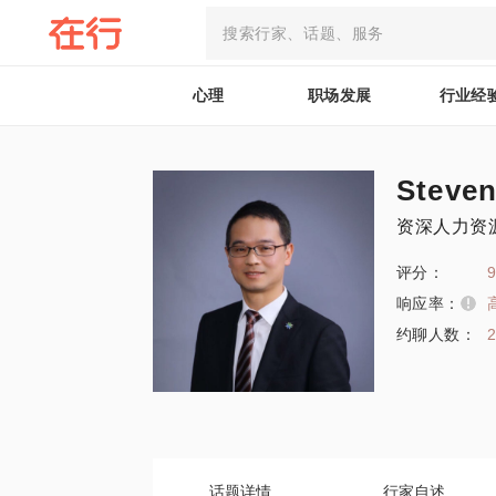
心理
职场发展
行业经
Stev
资深人力资源
评分：
9
响应率：
约聊人数：
话题详情
行家自述