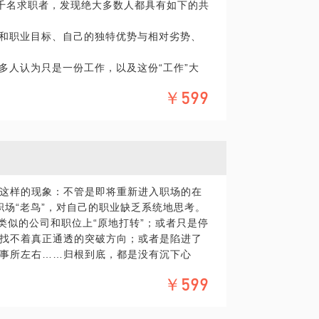
上千名求职者，发现绝大多数人都具有如下的共
自己的职业困境，该如何如何突破......
来职业发展的诸多严重脱节。
向和职业目标、自己的独特优势与相对劣势、
场竞争法则等方面，提供40-50分钟咨询
多人认为只是一份工作，以及这份“工作”大
薪资福利），专职招聘并转身HRBP, 做过80
和部门团队中做出对应的分析。
al), 500强零售巨头员工发展经理、并购整
或考研路径，也协助几位普通（二本）同学
￥599
的认识。每个行业在特定的阶段对人才都有其
VP, 上巿公司金控战略人事副总裁，高端医
的要求和偏好，绝大多数求职者恰恰是忽略
业，也分管过公司经营业务，深度思考过人力资
的了解。
解决的1个或几个问题，不要一个接着一个漫无
是自己主观想当然地觉得自己是最适合的人
重点和考察方向，以为同样的回答方显自己
、流程；专门从事过人才评鉴中心建设并对
业务及分支机构开立对招聘的挑战；多次组
这样的现象：不管是即将重新进入职场的在
训和员工发展体系，创建企业大学；处理员工
次的职场“老鸟”，对自己的职业缺乏系统地思考。
SWOT分析、MBTI测试等工具，帮助你更
类似的公司和职位上“原地打转”；或者只是停
准备，做更好的自己！通过知己知彼，做到
找不着真正通透的突破方向；或者是陷进了
事所左右……归根到底，都是没有沉下心
人发展的角度进行梳理，对自己的优势和劣
为一个完美、不可或缺、标准的分母。
￥599
思考“我是谁，我从哪里来，将到哪里
设置了种种“心魔”，形成“不识庐山真面目，
及把自己的concerns 关注的问题点描述