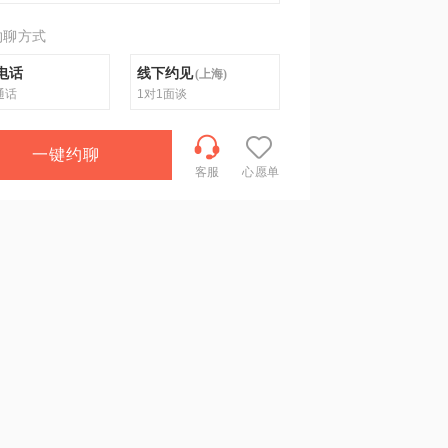
约聊方式
电话
线下约见
(
上海
)
通话
1对1面谈
一键约聊
客服
心愿单