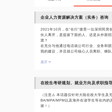
企业人力资源解决方案（实务）咨询
2021年10月，在“在行”接受一位深圳民
伙人离开，是提拔下面的人、还是从外面招
渡？
在充分与他通过电话就公司行业、业务和团
我的建议，并且就公司核心人员离职、梯队
了延伸探讨。事后他特地微信给我表达感谢
展开
因此2021年11月份，开设《企业人力资
目标群体：
在校生考研规划、就业方向及求职指
一是中小企业、创业公司CEO/总经理在
找我；
（注意⚠️ 本话题仅针对大陆在校大学生及
二是企业HR在诸如绩效管理、培训体系、
BA/MPA/MPM以及海外在读学生等在
项目等需要学习和交流时，来找我。
谢！）
经历过国有高校人事处、合资制造业人力资