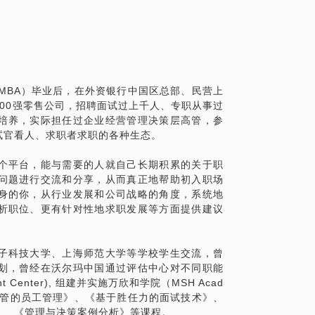
包括行业、公司、职位、关键点、突破口等
功的梯子搭错了。”(史蒂芬.柯维）这是不是
钟或者见面沟通1小时。通过交流和针对性的案
佳匹配、简历投递和面试过程的最佳展现方
或许你正在计划做职场赛道转向......这
议。
MBA）毕业后，在外资银行中国区总部、民营上
发展工具，并且真正担任过企业高管经历的资
朋友。
00强零售公司，招聘面试过上千人、专职从事过
分享，就是那远处的明灯，在你最需要的时
培养，实际担任过企业经营管理决策层高管，参
开那扇职业发展的窗户。
试官看人、求职者求职的各种生态。
个平台，能与需要的人就自己长期积累的关于职
问题进行交流和分享，从而真正地帮助初入职场
），让你了解你真实的自己。
身的你，从行业发展和公司战略的角度，系统地
和困惑，我会针对你的情况，帮你分析、规
析职位、更有针对性地求职发展等方面提供建议
1个小时面对面交流，通过对你个人MBTI报
帮助你理清思路、跳出思维误区、确定方向、
子科技大学、上海师范大学等学校学生交流，曾
。
划，曾经在沃尔玛中国通过评估中心对不同职能
Center), 组建并实施万欣和学院（MSH Acad
主管的员工管理》、《基于胜任力的面试技术》、
》、《管理与决策案例分析》等课程。