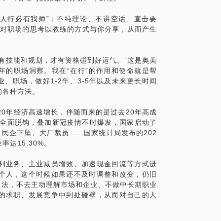
三人行必有我师”；不纯理论、不讲空话、直击要
及对职场的思考以教练的方式与你分享，从而产生
有技能和规划，才有资格碰到好运气。”这是奥美
gh 30余年的职场洞察。我在“在行”的作用和使命就是帮
、职场，做好1-2年、3-5年以及未来更长时间
的各种方法。
的20年经济高速增长，伴随而来的是过去20年高成
美全面脱钩，叠加新冠疫情不时爆发，国家启动了
企下坠、大厂裁员......国家统计局发布的202
率达15.30%。
利业务、主业减员增效、加速现金回流等方式进
个人，这个时候如果还不及时调整和改变，仍旧
想法，不去主动理解市场和企业、不做中长期职业
的求职、发展竞争中到处碰壁，从而对自己的人