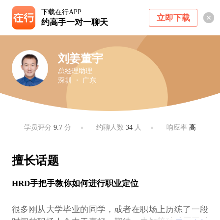
下载在行APP
立即下载
约高手一对一聊天
刘姜董宇
总经理助理
深圳 ・ 广东
学员评分
9.7
分
约聊人数
34
人
响应率
高
擅长话题
HRD手把手教你如何进行职业定位
很多刚从大学毕业的同学，或者在职场上历练了一段