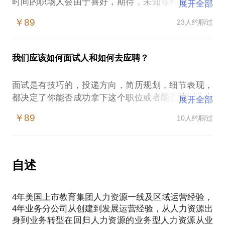
时间的职场人会由于喜好，期待，未知等种种原因对
展开全部
职业生涯产生迷茫，换不换工作，能不能换工作，换
￥89
23人约聊过
什么工作在进行犹豫，徘徊。我会通过跟你的沟通反
馈，过去的经理，学历背景，生活喜好等，帮你找到
你所需要的定位，让你的职场不在迷茫，我在新东方
我们应该如何面试人和如何去应聘？
前途公司供职近十年，从人力资经理转换到分公司总
经理，在由分公司总经理的综合运营到人力资总监，
面试是有技巧的，投递方向，简历规划，细节表现，
面试数千人，也经历了企业和行业的高速发展，希望
都决定了你能否成功拿下这个职位或者能否找到你合
展开全部
适的人，我是一个业务型人力资源总监，会通过数千
￥89
10人约聊过
人的面试经历和技巧，告诉HR招聘工作同事如何找到
你心仪的候选人，告诉应聘者如何战胜职场心理误
自述
4年美国上市教育集团人力资源一线及区域运营经验，
4年业务分公司从创建到发展运营经验，从人力资源出
身到业务转型在回归人力资源的业务型人力资源从业