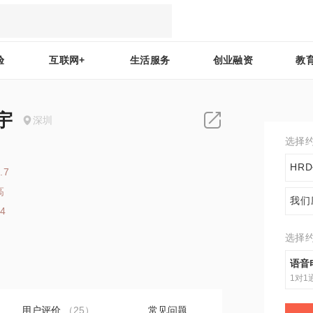
验
互联网+
生活服务
创业融资
教
宇
深圳
选择
HR
.7
高
我们
34
选择
语音
1对1
用户评价
（25）
常见问题