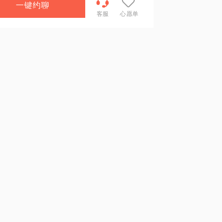
一键约聊
客服
心愿单