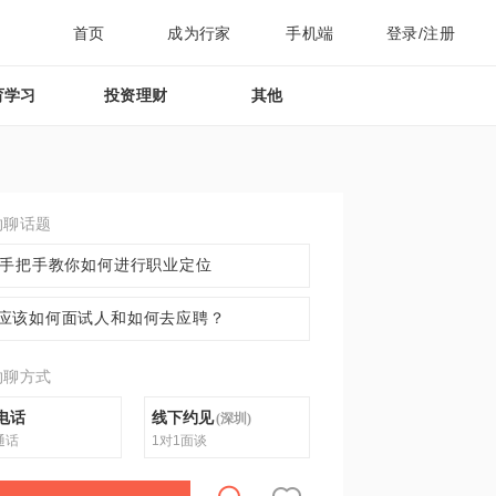
首页
成为行家
手机端
登录/注册
育学习
投资理财
其他
约聊话题
D手把手教你如何进行职业定位
应该如何面试人和如何去应聘？
约聊方式
电话
线下约见
(
深圳
)
通话
1对1面谈