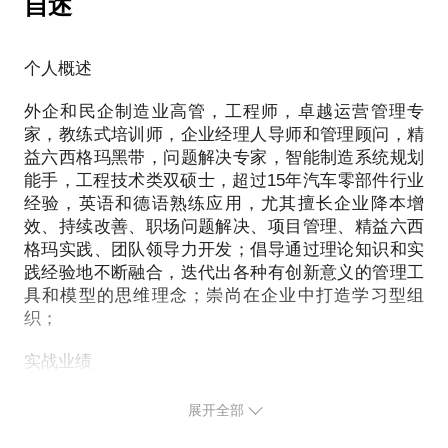
自述
自己对有效管理的独道见解，可以帮助有困惑的你一
将内外部损失控制在最小范围之内。
- 行业资源分享和推荐；
臂之力！举例来说，当年带领一支薪资待遇完全低于
然而，这些还不是您能从本话题中获得的全部，在60-
市场行情的队伍且没有特殊奖金激励政策去完成企业
在60-120分钟的问题解决话题中，包括的内容有：
个人概述
120分钟的谈话中，内容主要包括：
变革的难度是极度困难的局面。因为最基本的金钱刺
- 一般问题解决三层次思维法；
- 制造业卓越运营使命和管理模型；
激法则无法获批使用，而目标却从未降低。笔者采取
外企和民企制造业高管，工程师，卓越运营管理专
- 团队管理之实用教练技术；
- 世界级运营效率多维体系；
一系列的管理措施，不同的激励手段，在6个月之内就
家，教练式培训师，企业经理人导师和管理顾问，精
- 问题解决之管理模型解决法；
- 财务报表和卓越运营绩效的关系；
成功完成了组织变革，团队精神面貌也脱胎换骨。当
益六西格玛黑带，问题解决专家，智能制造系统规划
- 复杂问题解决之精益六西格玛技术；
- 各部门降本增效改善决窍；
时的每一位团队核心成员至今都己成长为企业的中高
能手，工程技术类双硕士，超过15年汽车零部件行业
- 三个学员感兴趣的问题解答演练；
- 三个学员感兴趣的相关问题；
经验，英语和德语熟练应用，尤其擅长企业降本增
级管理人员。
效、持续改善、职场问题解决、项目管理、精益六西
无论您有哪个层面和维度的困惑，都可以通过线上提
通过学习和交流，本话题将帮助学员打开思路，达成
格玛实践、团队领导力开发；倡导通过理论知识和实
在60-120分钟的线上线下讨论中，你将收获：
问、线上和线下的约聊来获得不同程度地解答。此
践经验地不断融合，迭代出各种有创新意义的管理工
个人和团队在工作中的整体绩效表现，帮助企业走向
1. 几个有效开展团队管理相关评估工具
外，个人和团体的长期辅导或企业资询项目都可以按
具和模型的思维理念；崇尚在企业中打造学习型组
永续经营之路！
2. 几种带领团队必备的教练技术
织；
3. 掌握影响团队管理有效性的8大障碍及解决方法
4. 获得不同场景的实战案例
实战业绩
5. 帮你走出当前的管理困境
策划和开发过基于labview和组态软件的制造执行系
展开全部
统；多次从无到有成功组织开发过多条半自动和全自
根据实际沟通维度和深度需要，上述内容可能需要分