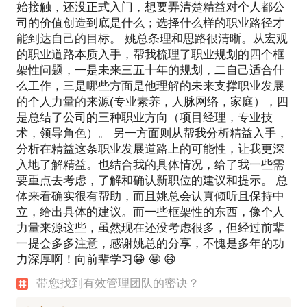
始接触，还没正式入门，想要弄清楚精益对个人都公
司的价值创造到底是什么；选择什么样的职业路径才
能到达自己的目标。 姚总条理和思路很清晰。从宏观
的职业道路本质入手，帮我梳理了职业规划的四个框
架性问题，一是未来三五十年的规划，二自己适合什
么工作，三是哪些方面是他理解的未来支撑职业发展
的个人力量的来源(专业素养，人脉网络，家庭），四
是总结了公司的三种职业方向（项目经理，专业技
术，领导角色）。 另一方面则从帮我分析精益入手，
分析在精益这条职业发展道路上的可能性，让我更深
入地了解精益。也结合我的具体情况，给了我一些需
要重点去考虑，了解和确认新职位的建议和提示。 总
体来看确实很有帮助，而且姚总会认真倾听且保持中
立，给出具体的建议。而一些框架性的东西，像个人
力量来源这些，虽然现在还没考虑很多，但经过前辈
一提会多多注意，感谢姚总的分享，不愧是多年的功
力深厚啊！向前辈学习😁 🤩 😄
带您找到有效管理团队的密诀？