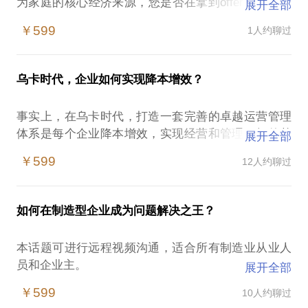
为家庭的核心经济来源，您是否在拿到offer后依然对
展开全部
下家心存疑虑?您是否有过入职新公司却追悔莫及的经
￥599
1人约聊过
历？您是否手握几个offer不知如何决择?您是否在传统
行业和新兴行业之间犹豫不决？您是否纠结到底选择
民企还是选择外企？
乌卡时代，企业如何实现降本增效？
对于一个有着近20年的职场经验且服务过不同背景企
事实上，在乌卡时代，打造一套完善的卓越运营管理
业的老兵，上面的几个困扰我都曾经经历过，并结合
体系是每个企业降本增效，实现经营和管理目标的基
展开全部
自己的经验教训，可以帮助您从以下几个方面来判断
础。本话题适用于准备去制造业的大学生，或是已经
您手上的offer是一个应该放弃的坑位还是一个未来可
￥599
12人约聊过
在制造业从事营销、工厂运营、质量管理、研发、人
以大展鸿图的宝座，并最大限度的降低风险：
力资源和财务管理的人员，甚至是工厂运营负责人和
企业主们。
1，从哪些渠道迅速了解新东家？
如何在制造型企业成为问题解决之王？
2，判断信息真伪的关键点是什么？
那么，广义和狭义的企业卓越运营如何理解？怎么通
3，自己适合什么类型的企业和行业？
本话题可进行远程视频沟通，适合所有制造业从业人
过卓运运营管理系统的构建，来打造高效的企业价值
4，入职前，做好哪几点可以降低风险？
员和企业主。
展开全部
提升系统？制造型企业的终极使命到底是打造价值还
5，入职后，面对坑位的几种对策？
是创造利润或者是现金流？制造业的运营效率是如何
￥599
10人约聊过
在过去的12年管理岗位生涯中，在不同性质的企业每
实现地？制造业除了降本如何增效？如何搭建制造业