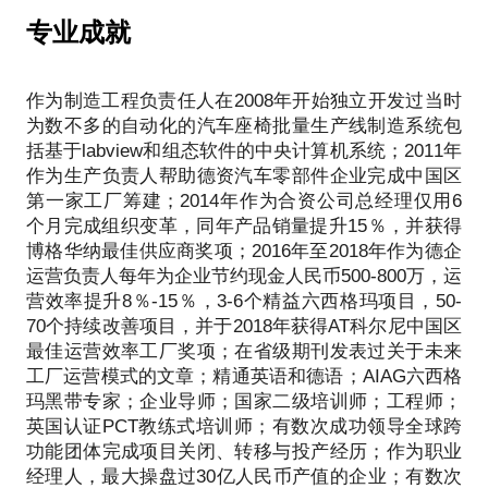
动制造装配系统，包括产线布局、人员计划、物流规
成两次线下约见，具体会在约见前沟通明确，请知
划、节拍平衡、系统防错、零件追溯、产能规划、工
专业成就
悉。此外，如果你感兴趣，我会从非人力资源管理者
艺流程、人机工程、安全防护、文件管理、目视管
的角度给到你一些职业发展的不同建议！
理、测量监控以及数据分析每一个子系统都有较为丰
作为制造工程负责任人在2008年开始独立开发过当时
富的实践经验；有过一次完整的工厂筹建经历；有过
为了成就一个在未来团队管理中更好的你，来约我
为数不多的自动化的汽车座椅批量生产线制造系统包
二次完整的工厂搬迁经历；有一次作为总经理成功实
括基于labview和组态软件的中央计算机系统；2011年
施组织变革的经历；有在中德合资、中英合资、民
作为生产负责人帮助德资汽车零部件企业完成中国区
营、美资、德资等不同性质、不同文化和不同环境的
第一家工厂筹建；2014年作为合资公司总经理仅用6
公司作为团队成员或领导团队成功完成各类复杂顶目
个月完成组织变革，同年产品销量提升15％，并获得
的经验及lessons learned;作为一名工厂运营背景的职
博格华纳最佳供应商奖项；2016年至2018年作为德企
业经理人，也成功管理过营销和研发团队，开创过全
运营负责人每年为企业节约现金人民币500-800万，运
新的企业局面；从担任企业高管至今，每年主导企业
营效率提升8％-15％，3-6个精益六西格玛项目，50-
各类成本优化项目数十个，累计节约成本近三千万；
70个持续改善项目，并于2018年获得AT科尔尼中国区
带领团队获得过博格华纳2014年最佳供应商奖项；带
最佳运营效率工厂奖项；在省级期刊发表过关于未来
领团队获得过AT科尔尼2018年中国区最佳运营效率奖
工厂运营模式的文章；精通英语和德语；AIAG六西格
项；辅导过的最大单个六西玛项目年节约金融近两百
玛黑带专家；企业导师；国家二级培训师；工程师；
万；近几年一直担任企业兼职经理人导师，负责一对
英国认证PCT教练式培训师；有数次成功领导全球跨
一的经理人培养；操盘过的企业最大产值为30亿人民
功能团体完成项目关闭、转移与投产经历；作为职业
经理人，最大操盘过30亿人民币产值的企业；有数次