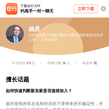
下载在行APP
立即下载
约高手一对一聊天
姚昊
运营副总裁/六西格玛黑带大师/培训师/制造业高管
上海 ・ 上海嘉定区
学员评分
9.9
分
约聊人数
58
人
响应率
高
擅长话题
如何快速判断新东家是否值得加入？
面对疫情的常态化和经济的下滑带来的不确定性，作