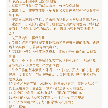
1. 获得自己的那份职业评测报告；
2.整理离开目前公司的成本清单，包括脱密期等；
3.如果可以，在现在体制下多考其它质量体系的外审员资质并
拿下高工；
4.理清自己离职的动机，将未来的职业方向与动机紧密结合；
5.建议第一步依托行业背景，往职业培训师方向发展。特别是
要有1，2个独具特色的课程。记得培训内容要与实践相结
合！
6.先开展内训，再做外训；
7.要成为管理咨询师需要具备帮助客户解决问题的能力。通过
培训拓展圈子，获得咨询的客户；
8.应对职业倦怠的价值驱动模型：喜欢+擅长+能为他人创造
价值；
9:规划一个企业的质量管理体系可以从行业标准、法律法规、
企业规范和客户要求几个方面考虑；
9.外企工作的基本素质：外语、PPT技能、开放式的心态、责
任感、专业技能、问题解决能力，目标管理、基于事实和数
据做决策；
10.外企相对规范化、标准化、质量要求更高、管理方法和工
具地应用更多，更合规，即体系的边缘化可能性低；
11.外企职业发展一般都有规划，面试时可以问HR;
12.外企的业余活动较为丰富，一般会一做年度规划；
13.个人发展请用终身成长的思维模式开启；
现在，请你：