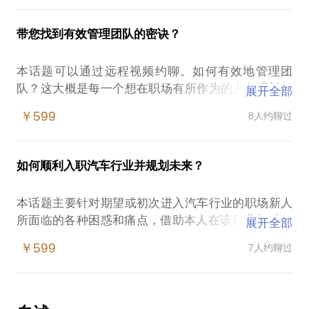
如果您正面临这样的困境，请不要犹豫，来在行找我
年成功解决并落地上百个来自不同职能部门的问题。
卓越的绩效体系？具体的方法、系统、工具和手段有
吧，在60-90分钟的电话沟通后，您下一份的职业选择
尤其擅长汽车行业工厂日常运营问题、跨部门沟通问
哪些？上述问题都是制造业各个层级的从业人员经常
带您找到有效管理团队的密诀？
题、产品质量问题、工艺过程问题以及制造成本问题
有疑问和困惑的地方。
等。主要解决方式包括经验范式、各类管理工具、系
本话题可以通过远程视频约聊。如何有效地管理团
统性方法、技能模形以及教练工具等。
举例来说，工厂运营效率的改善属于成就制造业卓越
队？这大概是每一个想在职场有所作为的人都渴望得
展开全部
运营的关键内容之一。一般制造业工厂的效率改善方
到答案的一个个问题。因为缺少良好的管理业绩，无
本人在企业问题解决方面的内容涉及企业日常的方方
￥599
8人约聊过
法大多会开始于讨论生产是釆用计件制还是计时制，
法完成职场进阶？技术好手渴望成为技术主管但屡次
面面。有大到企业组织战略层面的问题解决，如在
然后计算一下每班的合格品产出，定义一下新的合格
被认为领导力不足？新晋经理人面对资深员工束手无
2014年，个人在担任某合资公司总经理其间，面对董
品率目标，最后砍几个工人，控制一阵加班就无疾而
策？人心散了，队伍不好带？本来是下属干的活，管
事会要求开拓新客户的市场策略下，通过目标客户特
如何顺利入职汽车行业并规划未来？
终。而如果我们应用运营效率提升的多维模型，即从
理者自己却不得不加班完成？个人绩效狂魔，团队绩
性和市场趋势分析，将企业单一的业务部重组升级为
设备的产能规划，设备效率，制造报废额，不同的人
效小白？管理团队基本靠吼，有什么更人性化的方
营销和项目，将工厂缺失的制造工程部补齐，将人事
本话题主要针对期望或初次进入汽车行业的职场新人
员效率改善和产值评估几个维度逐层挖掘工厂的生产
法？以上，都是我们因为自己无法有效管理团队所面
行政财务部拆分为人力资源与财务两个部门，进行了
所面临的各种困惑和痛点，借助本人在该行业超过15
运营效益，然后结合标准工时的持续改善，周需求的
展开全部
临的局！学习和改变是我们唯一的选择！
组织变革，6个月内成功锁定两大客户和4千万新定
年持续积累的人脉和实践经验，帮助大家指明方向，
精准筹划，制造系统自动化和智能化的助力以及数字
￥599
7人约聊过
单。也有小到单个客户质量投诉处理的问题解决，如
成就未来！核心内容包括：
化运营系统的应用，一流的世界级运营效率系统将得
笔者在过去近15年的职场管理生涯中，参与并成功带
同样在2014年的合资公司担任总经理一职时，面对日
- 汽车行业的未来发展趋势；
以实现。而本人就是通过构建上述管理模型并实践应
领不同类型、不同规模、不同性质、不同阶段的企业
本客户对于质量问题根因地追问，通过应用4M1E结合
- 分析您期望或所在细分领域的现状和机会；
用，在2018年作为德资汽车零部件公司的运营负责任
团队完成过不同目标，通过实践沉淀与思考提炼成了
鱼骨图的归因分析，最终三天内快速锁定根本原因，
- 了解汽车行业必备的知识和技能；
获得AT科尔尼中国区最佳运营效率奖。