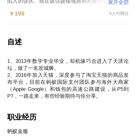
陷入的误区。我在该话题领域拥有的资历或成就。愿
展开全部
意与你分享的内容包括：
￥199
8人约聊过
1、互联网软件开发
2、架构设计
3、自主学习
自述
PS.在选择与我见面前，请把你的问题更具体化。毕
竟，一小时的谈话只能解决一个小问题。请把你的问
1、2013年数学专业毕业，却机缘巧合进入了天涯论
题提前发给我，方便我做更精细的准备，提升见面效
坛，做了一名攻城狮。
2、2016年加入天猫，深度参与了淘宝天猫的商品发
布平台，目前在蚂蚁国际支付团队参与海外大商家
（Apple Google）和钱包的高速公路建设，从P5到
职业经历
蚂蚁金服