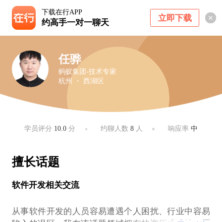
下载在行APP
立即下载
约高手一对一聊天
任骅
蚂蚁集团-技术专家
杭州 ・ 西湖区
学员评分
10.0
分
约聊人数
8
人
响应率
中
擅长话题
软件开发相关交流
从事软件开发的人员容易遭遇个人困扰、行业中容易