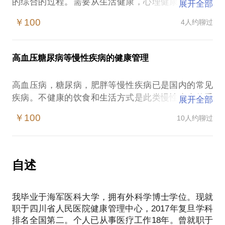
的综合的过程。需要从生活健康，心理健康，生理健
展开全部
康等多方面去综合管理，才能达到理想的防治效果。
￥100
4人约聊过
我愿意跟您一起努力，实现肿瘤的科学防治，享受健
高血压糖尿病等慢性疾病的健康管理
高血压病，糖尿病，肥胖等慢性疾病已是国内的常见
疾病。不健康的饮食和生活方式是此类慢性疾病的重
展开全部
要病因。科学合理的改善生活方式，进行有效的个人
￥100
10人约聊过
健康管理是预防和治疗此类疾病的重要方法。我所在
健康管理学科，位列2017年复旦学科排名全国第二，
具备一支多学科人才汇集的高素质团队，在国内具有
强大的学科影响力。我们愿意为您提供全方位的健康
自述
管理服务，实现高血压病、糖尿病、肥胖等常见慢性
疾病的有效预防、规范治疗和科学管理，为高品质的
我毕业于海军医科大学，拥有外科学博士学位。现就
职于四川省人民医院健康管理中心，2017年复旦学科
排名全国第二。个人已从事医疗工作18年。曾就职于