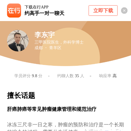
下载在行APP
立即下载
约高手一对一聊天
李东宇
三甲医院医生，外科学博士
成都 ・ 青羊区
学员评分
9.8
分
约聊人数
35
人
响应率
高
擅长话题
肝癌肺癌等常见肿瘤健康管理和规范治疗
冰冻三尺非一日之寒，肿瘤的预防和治疗是一个长期