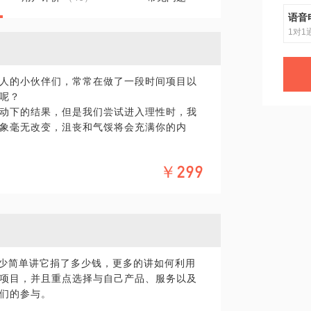
语音
1对1
人的小伙伴们，常常在做了一段时间项目以
呢？
动下的结果，但是我们尝试进入理性时，我
象毫无改变，沮丧和气馁将会充满你的内
￥299
企业CSR及NGO从业者们，或许会为这些问
题来设计好的项目呢？
率和成果影响力呢？
与各个利益相关方周旋来共同解决问题呢？
很少简单讲它捐了多少钱，更多的讲如何利用
、效率、可持续性、创新性、参与性、社会
项目，并且重点选择与自己产品、服务以及
们的参与。
及发展趋势，且对公益行业发展有全景有较深