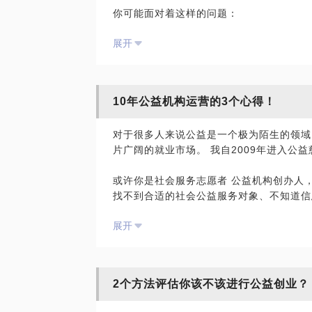
你可能面对着这样的问题：
刻的观察思考，在这里，我愿意与你分享我
企业做公益多年，钱没少捐，员工和客户的
以下经验与实践，提升公益有效性，让每个
展开
重获公众认同，想实实在在做公益，但时间
构，承接项目或达不到预期效果。
已建立公益品牌，缺乏未来规划，于是，我
规划，助推社会治理创新和政策改进。为企
10年公益机构运营的3个心得！
等服务，帮助企业在提升品牌价值的同时，
对于很多人来说公益是一个极为陌生的领域
对于企业而言，做公益有以下几个好处：
片广阔的就业市场。 我自2009年进入公
第一，企业践行社会责任感
第二，加强员工非工作时间段的交流
或许你是社会服务志愿者 公益机构创办人
第三，员工利用公益公益时间，进行亲子活
找不到合适的社会公益服务对象、不知道信
并不知道方法、反而有不好的效果，有挫败
我会根据贵企业的特点和需求，来进行专业
展开
公益机构刚创办时有很多人包围，甚至志愿
么坚持下去；
如何分配好工作时间，工作非常繁忙，但是
2个方法评估你该不该进行公益创业？
角色；
有孩子的家长如何正确引导自己的孩子，参