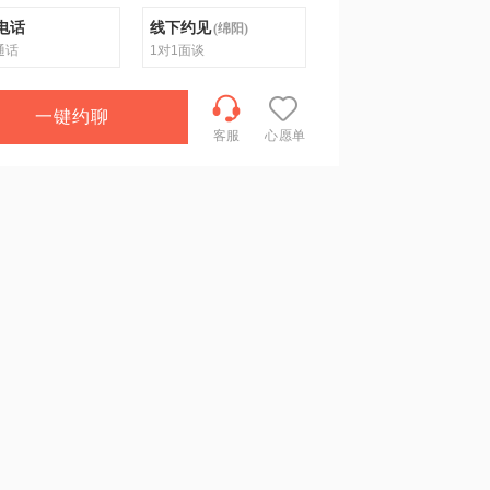
电话
线下约见
(
绵阳
)
通话
1对1面谈
一键约聊
客服
心愿单