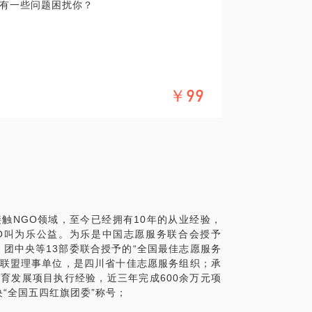
有一些问题困扰你？
、企业、社会组织的之间的关系梳理；
、民间组织以及基金会等社会组织从业的差
备？
￥99
去？
的差别？
间如何？
心的渴望和现实，作出最利于自己的决定？
接触NGO领域，至今已经拥有10年的从业经验，
好的发展？ 投身公益，都有哪些坑是需要提
GO叫为乐公益。为乐是中国志愿服务联合会授予
、团中央等13部委联合授予的“全国最佳志愿服务
助联盟理事单位，是四川省十佳志愿服务组织；承
教育发展项目执行经验，近三年完成600余万元项
享： 公益和慈善有什么区别？ 企业如何通过
央“全国五四红旗团委”称号；
行动塑造企业文化和员工凝聚力？ 除了捐钱，
益方案？ 如果你是一家初创期或者迷惘期的