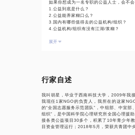
如果你想成为一名专职的公益人士，会不会
我可以根据经验为你提供以下帮助： 政府
1.公益到底是什么？
公益就业需要什么样的能力； 在国际组织
2.公益能养家糊口么？
异；
3.国内有哪些值得去的公益机构/组织？
4.公益机构/组织有没有江湖/浆糊？
5.进入公益机构/组织工作前，要做哪些准
展开
6.什么样的人才是公益机构最想要的？
7.在各个领域，有哪些公益机构/组织值得
8.喜欢公益和真正投身公益领域，有多大
9.全职做公益，真的薪水很低吗？
10.公益领域的工作每天都被感动包围吗？
11.公益人如何为自己考虑，未来的发展空
行家自述
我愿意与你分享的内容包括： 如何结合内
我叫胡星，毕业于西南科技大学，2009年我
全职投身公益事业，要做什么准备，取得更
我现任1家NGO的负责人，我所在的这家N
前知道的？
的“全国志愿服务示范团队”，中组部、中宣部
组织”，是中国科学院心理研究所全国心理援
接各类公益项目30多个，积累了10年青少年
如果你是一家企业的负责人，我可以与你分
目资金管理运行；2018年5月，荣获共青团中
公益的视角树立品牌形象？ 怎样通过公益
有没有更有效，更负责任，更有影响力的公