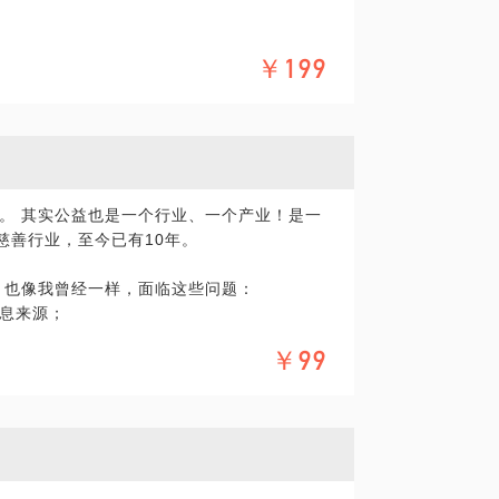
对公益的理解，通过探讨项目设计与管理的
认同感不强 品牌竞争力下降，计划通过公益
公益行动更出彩！
￥199
、人力成本难以负荷，找不到合适的公益机
们开始尝试：为各级政府提供公共服务咨询
业、基金会提供公益性品牌项目策划与实施
实实在在的做公益。
。 其实公益也是一个行业、一个产业！是一
益慈善行业，至今已有10年。
，也像我曾经一样，面临这些问题：
动
息来源；
感；
化的设计，让企业公益更加好玩和有趣。
￥99
者过剩，逐渐都放弃了，很孤独，不知道怎
非常想为公益做贡献，如何找到合适自己的
与到公益活动中并且有所收获；