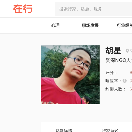
心理
职场发展
行业经
胡星
资深NGO人
评分：
9
响应率：
约聊人数：
话题详情
行家自述