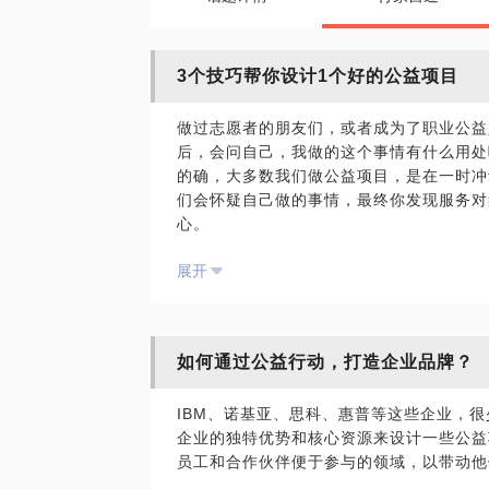
3个技巧帮你设计1个好的公益项目
做过志愿者的朋友们，或者成为了职业公益
后，会问自己，我做的这个事情有什么用处
的确，大多数我们做公益项目，是在一时冲
们会怀疑自己做的事情，最终你发现服务对
心。
展开
在进行项目设计与管理的过程中，基金会、
题感到困扰：
如何才能识别，并根据真实的社会需求/问
如何进行项目监测评估，以提升资金使用效
如何通过公益行动，打造企业品牌？
如何开拓和管理伙伴关系，从而寻找资源并
IBM、诺基亚、思科、惠普等这些企业，
评价一个公益项目的好坏，要从定位、效果
企业的独特优势和核心资源来设计一些公益
评价等多个角度出发。
员工和合作伙伴便于参与的领域，以带动他
我拥有10年公益从业经验，熟知社会议题