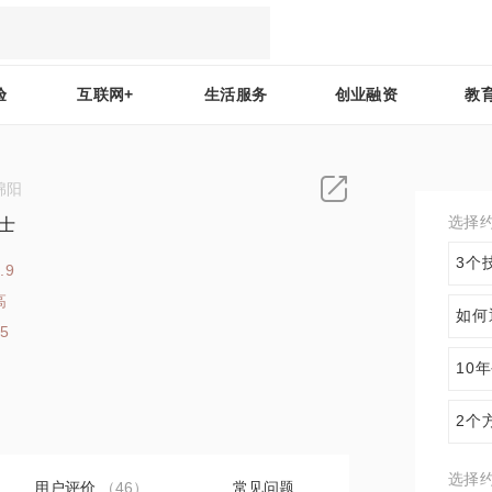
验
互联网+
生活服务
创业融资
教
绵阳
选择
士
3个
.9
高
如何
65
10
2个
选择
用户评价
（46）
常见问题