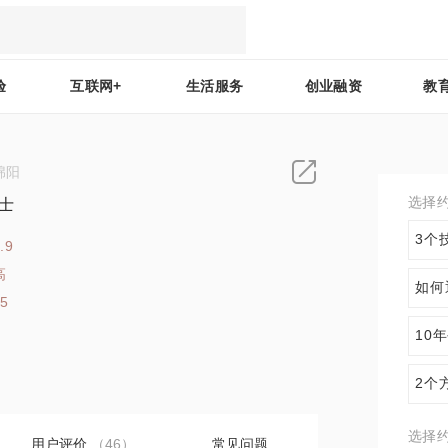
验
互联网+
生活服务
创业融资
教
绵阳
选择
士
3个
.9
高
如何
65
10
2个
选择
用户评价
（46）
常见问题