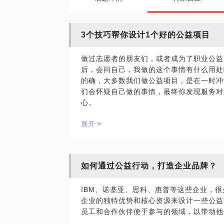
3个技巧帮你设计1个好的公益项目
做过志愿者的朋友们，或者成为了职业公益
后，会问自己，我做的这个事情有什么用处
的确，大多数我们做公益项目，是在一时冲
们会怀疑自己做的事情，最终你发现服务对
心。
展开
在进行项目设计与管理的过程中，基金会、
题感到困扰：
如何才能识别，并根据真实的社会需求/问
如何进行项目监测评估，以提升资金使用效
如何通过公益行动，打造企业品牌？
如何开拓和管理伙伴关系，从而寻找资源并
IBM、诺基亚、思科、惠普等这些企业，
评价一个公益项目的好坏，要从定位、效果
企业的独特优势和核心资源来设计一些公益
评价等多个角度出发。
员工和合作伙伴便于参与的领域，以带动他
我拥有10年公益从业经验，熟知社会议题