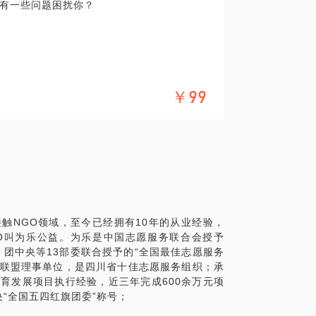
有一些问题困扰你？
、企业、社会组织的之间的关系梳理；
、民间组织以及基金会等社会组织从业的差
备？
￥99
去？
的差别？
间如何？
心的渴望和现实，作出最利于自己的决定？
接触NGO领域，至今已经拥有10年的从业经验，
好的发展？ 投身公益，都有哪些坑是需要提
GO叫为乐公益。为乐是中国志愿服务联合会授予
、团中央等13部委联合授予的“全国最佳志愿服务
助联盟理事单位，是四川省十佳志愿服务组织；承
教育发展项目执行经验，近三年完成600余万元项
享： 公益和慈善有什么区别？ 企业如何通过
央“全国五四红旗团委”称号；
行动塑造企业文化和员工凝聚力？ 除了捐钱，
益方案？ 如果你是一家初创期或者迷惘期的