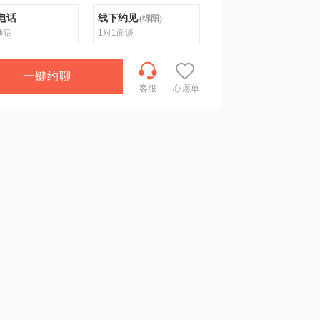
电话
线下约见
(
绵阳
)
通话
1对1面谈
一键约聊
客服
心愿单