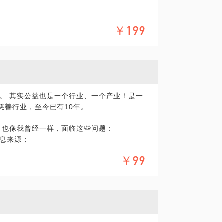
对公益的理解，通过探讨项目设计与管理的
认同感不强 品牌竞争力下降，计划通过公益
公益行动更出彩！
￥199
、人力成本难以负荷，找不到合适的公益机
们开始尝试：为各级政府提供公共服务咨询
业、基金会提供公益性品牌项目策划与实施
实实在在的做公益。
。 其实公益也是一个行业、一个产业！是一
益慈善行业，至今已有10年。
，也像我曾经一样，面临这些问题：
动
息来源；
感；
化的设计，让企业公益更加好玩和有趣。
￥99
者过剩，逐渐都放弃了，很孤独，不知道怎
非常想为公益做贡献，如何找到合适自己的
与到公益活动中并且有所收获；