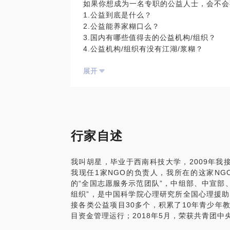
如果你想成为一名专职的公益人士，会不会
我可以根据经验为你提供以下帮助： 政府
1.公益到底是什么？
公益就业需要什么样的能力； 在国际组织
2.公益能养家糊口么？
异；
3.国内有哪些值得去的公益机构/组织？
4.公益机构/组织有没有江湖/浆糊？
5.进入公益机构/组织工作前，要做哪些准
展开
6.什么样的人才是公益机构最想要的？
7.在各个领域，有哪些公益机构/组织值得
8.喜欢公益和真正投身公益领域，有多大
9.全职做公益，真的薪水很低吗？
10.公益领域的工作每天都被感动包围吗？
11.公益人如何为自己考虑，未来的发展空
行家自述
我愿意与你分享的内容包括： 如何结合内
我叫胡星，毕业于西南科技大学，2009年我
全职投身公益事业，要做什么准备，取得更
我现任1家NGO的负责人，我所在的这家N
前知道的？
的“全国志愿服务示范团队”，中组部、中宣部
组织”，是中国科学院心理研究所全国心理援
接各类公益项目30多个，积累了10年青少年
如果你是一家企业的负责人，我可以与你分
目资金管理运行；2018年5月，荣获共青团中
公益的视角树立品牌形象？ 怎样通过公益
有没有更有效，更负责任，更有影响力的公