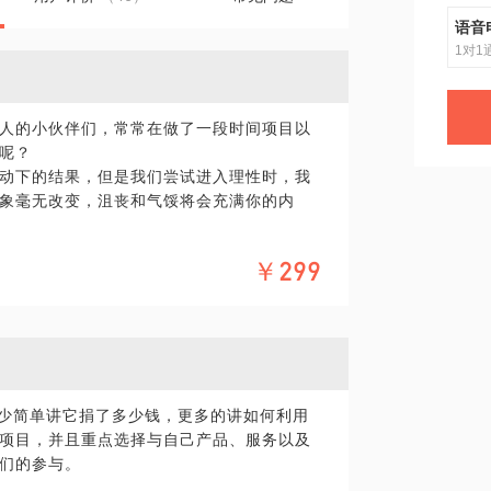
语音
1对1
人的小伙伴们，常常在做了一段时间项目以
呢？
动下的结果，但是我们尝试进入理性时，我
象毫无改变，沮丧和气馁将会充满你的内
￥299
企业CSR及NGO从业者们，或许会为这些问
题来设计好的项目呢？
率和成果影响力呢？
与各个利益相关方周旋来共同解决问题呢？
很少简单讲它捐了多少钱，更多的讲如何利用
、效率、可持续性、创新性、参与性、社会
项目，并且重点选择与自己产品、服务以及
们的参与。
及发展趋势，且对公益行业发展有全景有较深