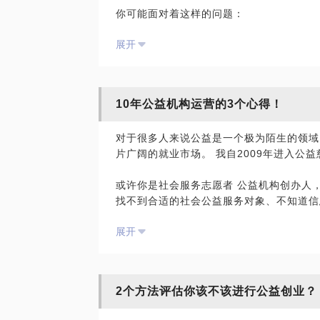
你可能面对着这样的问题：
刻的观察思考，在这里，我愿意与你分享我
企业做公益多年，钱没少捐，员工和客户的
以下经验与实践，提升公益有效性，让每个
展开
重获公众认同，想实实在在做公益，但时间
构，承接项目或达不到预期效果。
已建立公益品牌，缺乏未来规划，于是，我
规划，助推社会治理创新和政策改进。为企
10年公益机构运营的3个心得！
等服务，帮助企业在提升品牌价值的同时，
对于很多人来说公益是一个极为陌生的领域
对于企业而言，做公益有以下几个好处：
片广阔的就业市场。 我自2009年进入公
第一，企业践行社会责任感
第二，加强员工非工作时间段的交流
或许你是社会服务志愿者 公益机构创办人
第三，员工利用公益公益时间，进行亲子活
找不到合适的社会公益服务对象、不知道信
并不知道方法、反而有不好的效果，有挫败
我会根据贵企业的特点和需求，来进行专业
展开
公益机构刚创办时有很多人包围，甚至志愿
么坚持下去；
如何分配好工作时间，工作非常繁忙，但是
2个方法评估你该不该进行公益创业？
角色；
有孩子的家长如何正确引导自己的孩子，参