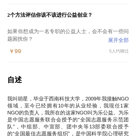
发。
或许你是社会服务志愿者 公益机构创办人，也像我曾
试：为各级政府提供公共服务咨询规划，助推社会治
经一样，面临这些问题：
理创新和政策改进。为企业、基金会提供公益性品牌
2个方法评估你该不该进行公益创业？
我拥有10年公益从业经验，熟知社会议题及发展趋
找不到合适的社会公益服务对象、不知道信息来源；
项目策划与实施等服务，帮助企业在提升品牌价值的
势，且对公益行业发展有全景有较深刻的观察思考，
并不知道方法、反而有不好的效果，有挫败感；
同时，实实在在的做公益。
如果你想成为一名专职的公益人士，会不会有一些问
在这里，我愿意与你分享我对公益的理解，通过探讨
公益机构刚创办时有很多人包围，甚至志愿者过剩，
题困扰你？
项目设计与管理的以下经验与实践，提升公益有效
展开全部
逐渐都放弃了，很孤独，不知道怎么坚持下去；
对于企业而言，做公益有以下几个好处：
1.公益到底是什么？
￥99
5人约聊过
第一，企业践行社会责任感
2.公益能养家糊口么？
如何分配好工作时间，工作非常繁忙，但是非常想为
第二，加强员工非工作时间段的交流
3.国内有哪些值得去的公益机构/组织？
公益做贡献，如何找到合适自己的角色；
第三，员工利用公益公益时间，进行亲子活动
4.公益机构/组织有没有江湖/浆糊？
有孩子的家长如何正确引导自己的孩子，参与到公益
5.进入公益机构/组织工作前，要做哪些准备？
自述
活动中并且有所收获；
我会根据贵企业的特点和需求，来进行专业化的设
6.什么样的人才是公益机构最想要的？
我可以根据经验为你提供以下帮助： 政府、企业、社
7.在各个领域，有哪些公益机构/组织值得去？
会组织的之间的关系梳理；
我叫胡星，毕业于西南科技大学，2009年我接触NGO
8.喜欢公益和真正投身公益领域，有多大的差别？
公益就业需要什么样的能力； 在国际组织、民间组织
领域，至今已经拥有10年的从业经验，我现任1家
9.全职做公益，真的薪水很低吗？
以及基金会等社会组织从业的差异；
NGO的负责人，我所在的这家NGO叫为乐公益。为乐
10.公益领域的工作每天都被感动包围吗？
是中国志愿服务联合会授予的“全国志愿服务示范团
11.公益人如何为自己考虑，未来的发展空间如何？
如何在公益领域就业，甚至进行社会创业； 如何让公
队”，中组部、中宣部、团中央等13部委联合授予
益与商业有效结合并产生影响！
的“全国最佳志愿服务组织”，是中国科学院心理研究