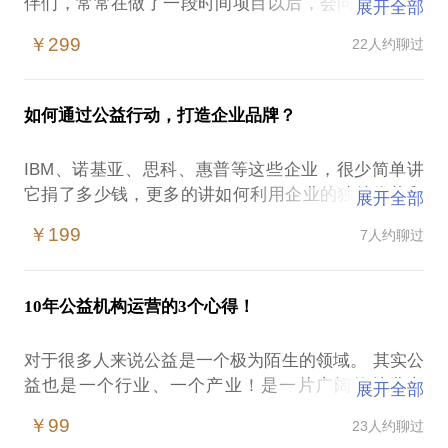
伴们，常常在做了一段时间项目以后，会问自己，我
展开全部
做的这个事情有什么用处呢？
￥299
22人约聊过
的确，大多数我们做公益项目，是在一时冲动下的结
果，但是我们尝试进入理性时，我们会怀疑自己做的
事情，最终你发现服务对象毫无改变，沮丧和气馁将
如何通过公益行动，打造企业品牌？
会充满你的内心。
IBM、诺基亚、思科、惠普等这些企业，很少简单讲
在进行项目设计与管理的过程中，基金会、企业CSR
它捐了多少钱，更多的讲如何利用企业的独特优势和
展开全部
及NGO从业者们，或许会为这些问题感到困扰：
核心资源来设计一些公益项目，并且重点选择与自己
如何才能识别，并根据真实的社会需求/问题来设计好
￥199
7人约聊过
产品、服务以及员工和合作伙伴便于参与的领域，以
的项目呢？
带动他们的参与。
如何进行项目监测评估，以提升资金使用效率和成果
影响力呢？
10年公益机构运营的3个心得！
你可能面对着这样的问题：
如何开拓和管理伙伴关系，从而寻找资源并与各个利
企业做公益多年，钱没少捐，员工和客户的认同感不
益相关方周旋来共同解决问题呢？
对于很多人来说公益是一个极为陌生的领域。 其实公
强 品牌竞争力下降，计划通过公益重获公众认同，想
益也是一个行业、一个产业！是一片广阔的就业市
展开全部
实实在在做公益，但时间、人力成本难以负荷，找不
评价一个公益项目的好坏，要从定位、效果、效率、
场。 我自2009年进入公益慈善行业，至今已有10年。
到合适的公益机构，承接项目或达不到预期效果。
￥99
23人约聊过
可持续性、创新性、参与性、社会评价等多个角度出
已建立公益品牌，缺乏未来规划，于是，我们开始尝