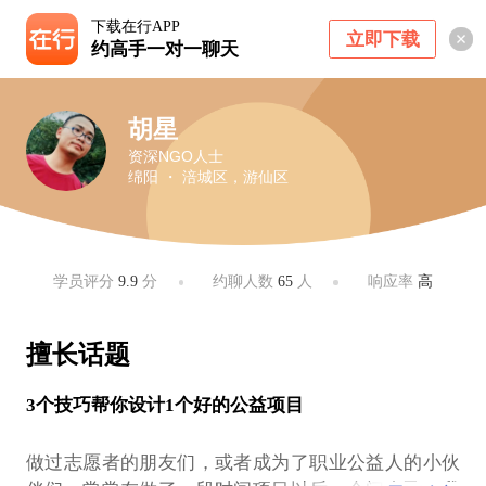
下载在行APP
立即下载
约高手一对一聊天
胡星
资深NGO人士
绵阳 ・ 涪城区，游仙区
学员评分
9.9
分
约聊人数
65
人
响应率
高
擅长话题
3个技巧帮你设计1个好的公益项目
做过志愿者的朋友们，或者成为了职业公益人的小伙