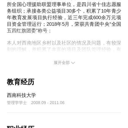
我愿意与你分享的内容包括： 如何结合内心的渴望和
所全国心理援助联盟理事单位，是四川省十佳志愿服
现实，作出最利于自己的决定？
务组织；承接各类公益项目30多个，积累了10年青少
全职投身公益事业，要做什么准备，取得更好的发
年教育发展项目执行经验，近三年完成600余万元项
展？ 投身公益，都有哪些坑是需要提前知道的？
目资金管理运行；2018年5月，荣获共青团中央“全国
五四红旗团委”称号；
本人对西南地区乡村以及社区的情况及问题，有较深
如果你是一家企业的负责人，我可以与你分享： 公益
刻的理解，并积累了丰富的项目及团队管理经验，有
和慈善有什么区别？ 企业如何通过公益的视角树立品
成功协调和动员各利益相关方包括当地政府、学者专
牌形象？ 怎样通过公益行动塑造企业文化和员工凝聚
家、社区群众的资源投入形成联合影响的经验，并统
展开全部
力？ 除了捐钱，有没有更有效，更负责任，更有影响
筹和引领了机构内部项目监测评估框架的开发与执
力的公益方案？ 如果你是一家初创期或者迷惘期的公
行。
益组织，我们可以一起聊聊： 谁是组织的用户？ 怎
教育经历
样梳理组织的公益产品？ 说得明白就筹得到款！ 不
我和我的团队坚持服务与研究相结合，致力于传播志
用高薪驱动，公益组织的员工怎么管？
愿服务新理念，积极探索“构建志愿服务云机制，增加
西南科技大学
志愿服务总值，推进志愿服务可持续发展”三大愿景，
管理学学士 2008.09 - 2011.06
探索构建了政府与社会力量多方参与、合作共赢、平
PS.在选择与我见面前，请把你的问题更具体化。毕
等尊重、优势互补的志愿服务协同创新机制，推进了
竟一小时的谈话只能解决一个小问题。请把你的问题
社会综合治理的创新改革探索。
提前发给我，方便提升见面效率。