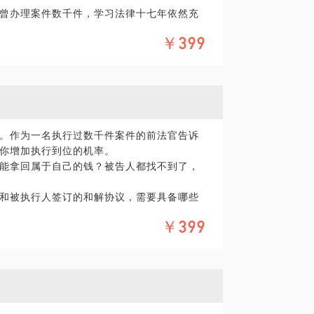
曾办理案件数千件，学习法律十七年依然充
议您抽出半小时的时间和我聊聊，相信专业
￥399
，这样我将更有针对性的准备讲解，毕竟沟通时
期待与您的见面！
在法律领域的个人经验、意见或观点，仅供
。作为一名执行过数千件案件的前法官告诉
您需要聘请律师，在行建议您通过正式途径
你增加执行到位的机率。
形式的聘用合同。本话题内容及行家观点不
能拿回属于自己的钱？被告人都找不到了，
和被执行人签订的和解协议，需要具备哪些
被执行人纳入失信被执行人名单呢？我知道
￥399
人，究竟有哪些威慑措施可以利用？
法院审判长、员额法官。现任任北京多元调解发
解员。擅长强制执行、执行异议之诉、案外
执行北京市首例扣划支付宝账户案件，并多
。参与全国及北京重大执行案件“蒙京华