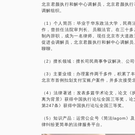
北京君颜执行和解中心调解员，北京君颜执行
调解组织。
（1）个人简历：毕业于华东政法大学，民商法
作，曾担任法院审判长、员额法官。在三十多
制内辞职，成为一名律师。现任北京市大道政
促进会调解员，北京君颜执行和解中心调解员
聊聊。
（2）擅长领域：擅长司民商事争议解决、公
（3）主要业绩：办理案件两千多件，积累了
北京市首例扣划支付宝账户案件，并多次接受
（4）法律著述：发表多篇学术论文，论文《
离为背景》获得中国执行论坛全国三等奖，论
第247条》获得中国执行论坛全国三等奖。
（5）知识产品：运营公众号《简法lagom
律纠纷更简单的法律服务平台。