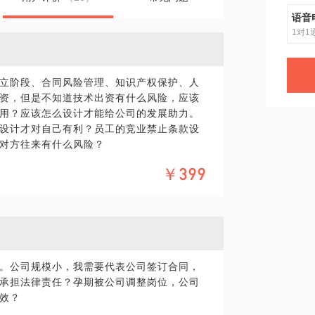
语音
1对1
立阶段、合同风险管理、知识产权保护、人
资，但是不知道技术出资有什么风险，应该
用？应该怎么设计才能给公司的发展助力。
设计才对自己有利？员工的竞业禁止条款设
对方往来有什么风险？
￥399
曾办理案件数千件。运营的公众号《简法lag
果您在公司运营中出现任何法律问题，我建议
士可以让复杂的法律问题妥善的解决。
，这样我将更有针对性的准备讲解，毕竟沟通时
期待与您的见面！
。公司规模小，我需要代表公司签订合同，
承担法律责任？孕期被公司调整岗位，公司
在法律领域的个人经验、意见或观点，仅供
效？
您需要聘请律师，在行建议您通过正式途径
形式的聘用合同。本话题内容及行家观点不