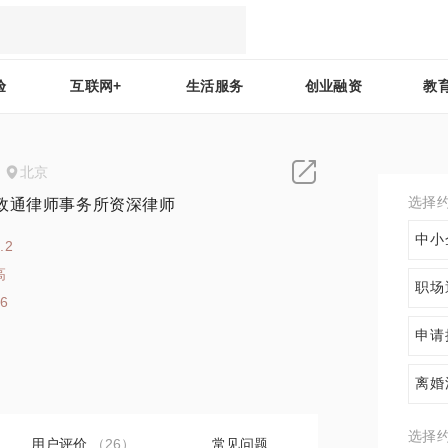
验
互联网+
生活服务
创业融资
教
北京
选择
政通律师事务所资深律师
中小
.2
高
职场
96
申请
离婚
选择
用户评价
（26）
常见问题