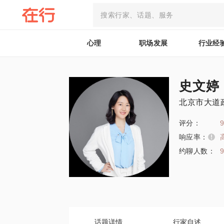
心理
职场发展
行业经
史文婷
北京市大道
评分：
9
响应率：
约聊人数：
话题详情
行家自述