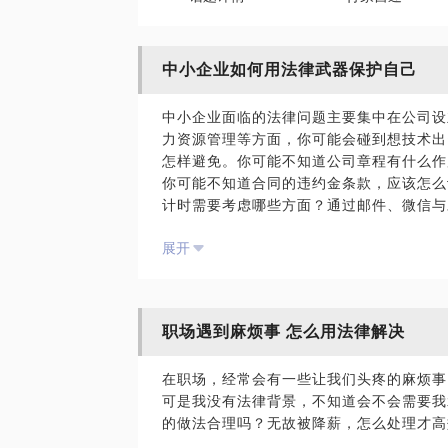
中小企业如何用法律武器保护自己
中小企业面临的法律问题主要集中在公司设
力资源管理等方面，你可能会碰到想技术出
怎样避免。你可能不知道公司章程有什么作
你可能不知道合同的违约金条款，应该怎么
计时需要考虑哪些方面？通过邮件、微信与
展开
我从事法律工作十年，具有法院工作经验，
om》，致力于让公司法律纠纷更简单。如
您抽出半小时的时间和我聊聊，相信专业人
职场遇到麻烦事 怎么用法律解决
ps:请在见面前将您要解决的问题具体化
间有限，可以节约出更多的时间与您沟通。
在职场，经常会有一些让我们头疼的麻烦事
可是我没有法律背景，不知道会不会需要我
【在行郑重提示】：此话题内容仅为该行家
的做法合理吗？无故被降薪，怎么处理才高
学员参考使用，亦不具有任何法律效力。如
签订相关的律师代理合同、顾问合同或其他