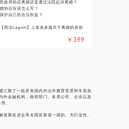
民政局协议离婚还是通过法院起诉离婚？
0余人）的办理。曾办理过上千件执行案件，也曾
婚协议应该怎么写？
议，有效避免了八百万元的损失。
保护自己的合法权益？
，这样我将更有针对性的准备讲解，毕竟沟通时
期待与您的见面！
【简法Lagom】上发表多篇关于离婚的原创
在法律领域的个人经验、意见或观点，仅供
￥399
您需要聘请律师，在行建议您通过正式途径
在法律领域的个人经验、意见或观点，仅供
形式的聘用合同。本话题内容及行家观点不
您需要聘请律师，在行建议您通过正式途径
形式的聘用合同。本话题内容及行家观点不
通汇聚了一批具有国内外法学教育背景和丰富执
内外金融机构、政府部门、各类公司、企业以及
务所。
解发展促进会系全国首家省一级的、为行业性、