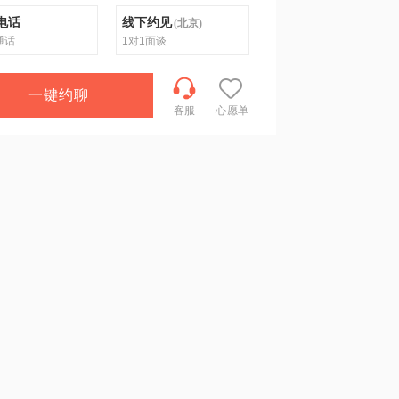
电话
线下约见
(
北京
)
通话
1对1面谈
一键约聊
客服
心愿单