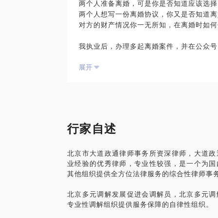
两个人准备离婚，可是你是否知道应该选择
案”（标的额2.9亿元，涉及被害人300
两个人想写一份离婚协议，你又是否知道离
帮助一家大型房地产企业成功的提出执行异
对方的财产情况你一无所知，在离婚时如何
ps:请在见面前将您要解决的问题具体化
间有限，可以节约出更多的时间与您沟通。
我执业后，办理多起离婚案件，并在公众号
文章，希望在离婚之路上给你保驾护航。
【在行郑重提示】：此话题内容仅为该行家
展开
学员参考使用，亦不具有任何法律效力。如
【在行郑重提示】：此话题内容仅为该行家
签订相关的律师代理合同、顾问合同或其他
学员参考使用，亦不具有任何法律效力。如
签订相关的律师代理合同、顾问合同或其他
行家自述
北京市大道政通律师事务所资深律师，大道政
业经验的优秀律师，专业性较强，是一个为国
其他组织提供全方位法律服务的综合性律师事
北京多元调解发展促进会调解员，北京多元调
专业性调解组织提供服务保障的自律性组织。