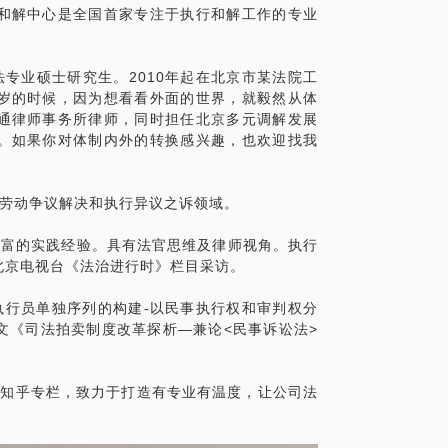
和解中心是全国首家专注于执行和解工作的专业
专业硕士研究生。2010年起在北京市某法院工
岁的时候，因为想看看外面的世界，就毅然从体
通律师事务所律师，同时担任北京多元调解发展
。如果你对体制内外的转换感兴趣，也欢迎找我
司劳动争议解决和执行异议之诉领域。
丰富的实践经验。具有法官思维及律师视角。执行
北京电视台《法治进行时》栏目采访。
执行员单独序列的构建-以民事执行权和审判权分
文《司法拍卖制度改革探析—兼论<民事诉讼法>
》及知乎专栏，致力于打造有专业有温度，让公司法