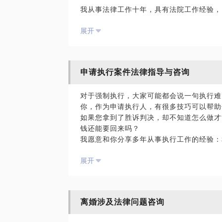
我从事法律工作十年，具有法院工作经验，
满热情。如果您在职场上遇到麻烦事，我建
展开
人士可以让复杂的法律问题妥善的解决。
ps:请在见面前将您要解决的问题具体化
间有限，可以节约出更多的时间与您沟通。
申请执行案件法律指导与咨询
【在行郑重提示】：此话题内容仅为该行家
对于强制执行，大家可能都会说一句执行难
学员参考使用，亦不具有任何法律效力。如
你，作为申请执行人，有很多技巧可以帮助
签订相关的律师代理合同、顾问合同或其他
如果您拿到了胜诉判决，却不知道怎么做才
钱还能要回来吗？
我愿意和你分享多年从事执行工作的经验：
条款才能增加威慑力呢？要不要要求法官将
展开
有人欠被执行人的钱，有用吗？对于被执行
我2010年起在北京某法院工作，曾担任
展促进会调解员，北京君颜执行和解中心调
离婚涉及法律问题咨询
人异议之诉。具有法官思维及律师视角。曾
次接受北京电视台《法治进行时》栏目采访