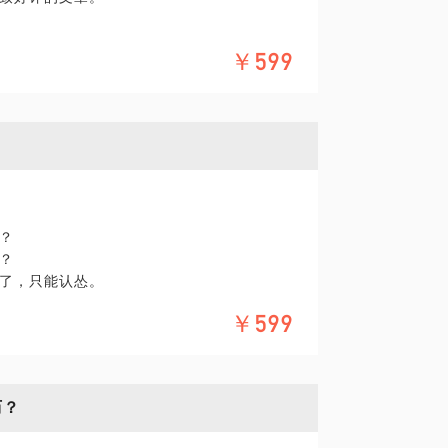
三次不同管理文化（完全西方，部分西方，国
￥599
产品团队。
问题（是公司老板，还是业务发展，自己的格
来管理团队新的方法论和实际操做办法。
，我有自己独到识人模型。
？
？
了，只能认怂。
生和老师对话。
￥599
标、你的专业能力落地、以及帮你找到每个
上级，在职场上「呼风唤雨」。
历？