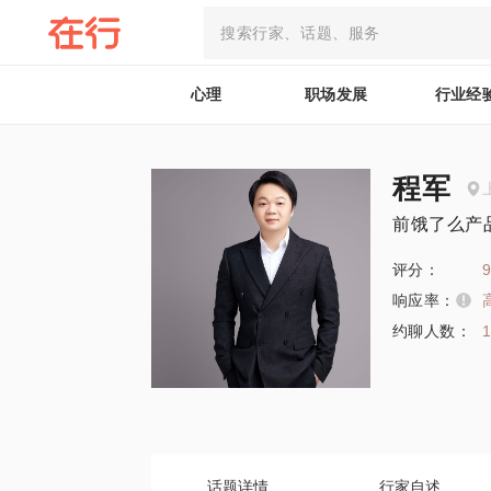
心理
职场发展
行业经
程军
前饿了么产
评分：
9
响应率：
约聊人数：
话题详情
行家自述