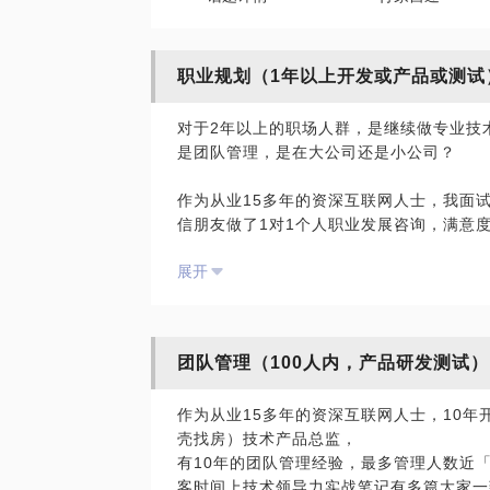
职业规划（1年以上开发或产品或测试
对于2年以上的职场人群，是继续做专业技
是团队管理，是在大公司还是小公司？
作为从业15多年的资深互联网人士，我面试
信朋友做了1对1个人职业发展咨询，满意度
咨询，共接单50人，满意度100%。
展开
1，我会找到用户本质的需求和痛点。
2、我会根据候选人的性格给他工作上更好
团队管理（100人内，产品研发测试）
3、我会根据咨询本人的目标、优势、机会
路，同时提供更高维度的思考和启发。
作为从业15多年的资深互联网人士，10
4、当然最后，这些完成了，升职加薪就「so
壳找房）技术产品总监，
有10年的团队管理经验，最多管理人数近「
客时间上技术领导力实战笔记有多篇大家一