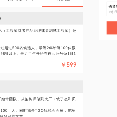
语音
1对1
）
术（工程师或者产品经理或者测试工程师）还
过超过500名候选人，最近2年给近100位微
98%以上。最近半年开始在自己公号做1对1
￥599
的建议。
这三者的交集找到更适合个人发展的职场道
年开始带团队，从架构师做到大厂（饿了么和贝
 easy」。
100」人。同时我是TGO鲲鹏会会员，在极
致好评的文章。