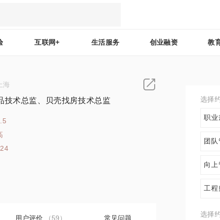
验
互联网+
生活服务
创业融资
教
上海
选择
品技术总监、贝壳找房技术总监
职业
.5
高
团队
124
向上
工程
选择
用户评价
（59）
常见问题