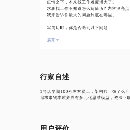
疫情之下，本来找工作难度增大了。
求职找工作不知道怎么写简历? 内容没亮点
我来告诉你最大的问题到底在哪里。
写简历时，你是否遇到以下问题：
• 满脑子工作内容，却不知道从何写起？
展开
• 简历内容平淡无奇，没有亮点？
• 工作经历与想去的公司岗位要求靠不上？
• 投了不少求职简历，面试机会少，不知
我会根据你的问题和诉求，与你分享以下内
• 如何在简历中完整呈现工作经历和成果？
行家自述
• 如何在简历中体现个人价值和优势？
• 分析招聘岗位，告诉你如何写简历更符合
1号店早期100号左右员工，架构师，饿了么
• 聊聊HR或用人部门如何筛选简历。
追求事物本质并具有多元化思维模型，资深互
我做为团队负责人带过技术（后端、前端、
成熟大厂、创业型公司招聘过不同类型、不同
试超过500以上的候选人，熟悉用人部门
用户评价
简历看得多了便会发现一些共性的问题，如