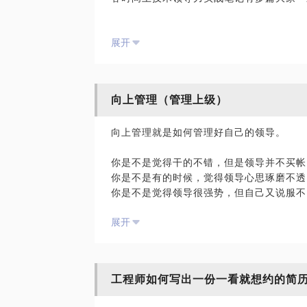
同时我在1号店，饿了么，贝壳找房，接触
展开
内的）学习和实操，都是1000人+的技术
1，我会根据你的场景，诊断你团队的最大
局视野问题亦或是团队人员素质问题）。
向上管理（管理上级）
2、我会给你提供其他维度的思考，给你带
3、我深刻知道管理团队最大问题，是识人
向上管理就是如何管理好自己的领导。
你是不是觉得干的不错，但是领导并不买帐
你是不是有的时候，觉得领导心思琢磨不透
你是不是觉得领导很强势，但自己又说服不
你是不是每次和领导单独沟通时，像极了学
展开
我会从领导对你预期管理、你和领导协调目
阶段做好什么，四个角度帮你管理好自己的
工程师如何写出一份一看就想约的简