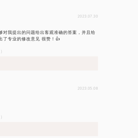
选人获得面试机会。我会以用人部门的角度
2023.07.30
够对我提出的问题给出客观准确的答案，并且给
了专业的修改意见 很赞！👍
试）
2023.05.08
试）