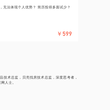
，无法体现个人优势？​ 简历投得多面试少？​
￥599
道问题出在哪儿？该如何优化？
容：
岗位要求。
产品技术总监，贝壳找房技术总监，深度思考者，
联网人士。
移动、测试）、产品、团队，做为面试官为
段位的工程师。浏览过3000+份简历，面
招聘要求、招人流程及内部简历筛选机制。
：信息表达模糊、个人优势没有突出、成果