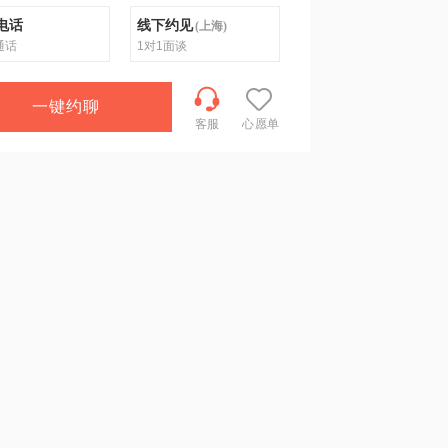
电话
线下约见
(
上海
)
通话
1对1面谈
一键约聊
客服
心愿单