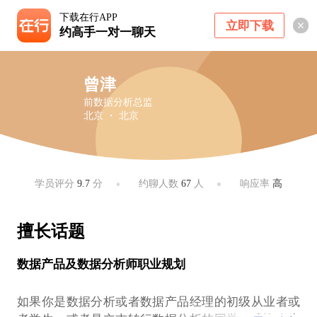
下载在行APP
立即下载
约高手一对一聊天
曾津
前数据分析总监
北京 ・ 北京
学员评分
9.7
分
约聊人数
67
人
响应率
高
擅长话题
数据产品及数据分析师职业规划
如果你是数据分析或者数据产品经理的初级从业者或