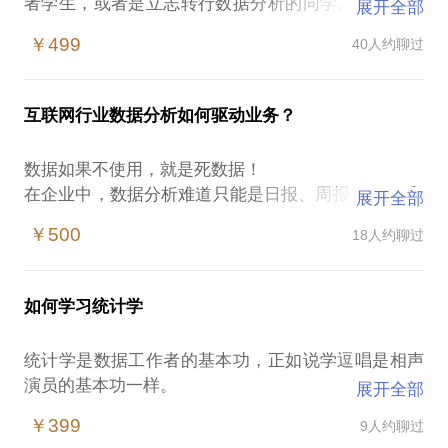
者学生，或者是立志转行数据分析的同学。或许会为
展开全部
这些问题感到困扰：
￥499
40人约聊过
数据分析及数据产品经理的工作内容是怎样的？
需要掌握哪些工作技能和工具？学习路径如何？
互联网行业数据分析如何驱动业务？
数据分析及数据产品经理工作的前景如何？
如何准备数据产品及数据分析师的面试？
数据如果不使用，就是死数据！
在企业中，数据分析难道只能是日报、周报、excel和
展开全部
ppt？
PS.在选择与我见面前，请把你的问题更具体化。毕
￥500
18人约聊过
绝不！
竟，一小时的谈话只能解决一个小问题。请把你的问
题提前发给我，方便我做更精细的准备，提升见面效
在企业中，尤其是互联网企业中，积攒着数以亿计的
如何学习统计学
数据。这些数据由于种种原因和应用和实践之间有天
然的鸿沟。如果你希望了解和交流如何跨越这些鸿
统计学是数据工作者的基本功，正如说学逗唱是相声
沟，使得数据活起来，欢迎来沟通~
演员的基本功一样。
展开全部
如果你看到统计学的那一大堆公式就头大，或则觉得
本话题可以包括但不限于以下内容：
￥399
9人约聊过
统计学如汪洋大海博大精深，或者觉得学了统计学不
机器学习与数据分析