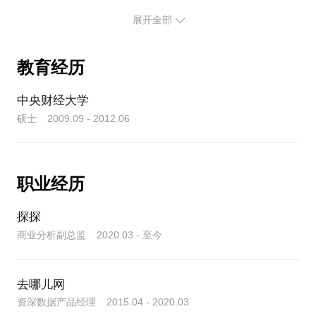
本人深耕数据分析及应用领域多年，笃信数据应该下
展开全部
沉到业务，与业务深入结合，持之以恒，积小胜为大
胜。
教育经历
擅长领域：
数据分析、数据产品、用户画像、统计学、机器学
中央财经大学
习、R语言、Python数据分析及建模
硕士 2009.09 - 2012.06
相关报道及线上课程：
1.第九届CDA认证考试，首位 Level 3 数据科学家诞
生！！
https://www.sohu.com/a/300841754_178408
职业经历
2.CDA深度分享：数据自由之路——数据产品及数据
探探
分析职业发展路径
商业分析副总监 2020.03 - 至今
https://blog.csdn.net/yoggieCDA/article/details/84773868
3.博学谷：人人都能学的数据分析课程
去哪儿网
资深数据产品经理 2015.04 - 2020.03