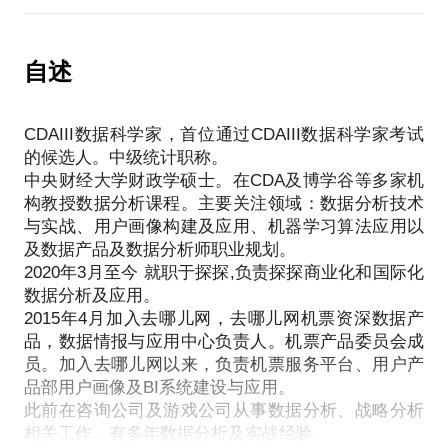
知道该咋应用于工作和学习中，那么本次沟通正式你
数据分析如何在企业中发挥作用
所需要的？
ABTest在企业中的实战
自述
用户画像的构建及应用
我们这次沟通可以基于我的实践经验和理解，用浅显
易懂的语言给你介绍：
CDAIII数据科学家，首位通过CDAIII数据科学家考试
1.如何学习统计学？
的候选人。中级统计职称。
2.你在学习中不理解的知识点如何去更好的理解（如
中央财经大学财政学硕士。在CDA及博学谷等多家机
各种分布、置信区间、p值、功效、假设检验、贝叶
构教授数据分析课程。主要关注领域：数据分析技术
斯、ANOVA等，可具体就一两个你不解的知识点进行
与实战、用户画像构建及应用、机器学习算法应用以
深入交流，一定是举例、用浅显易懂的语言讲解）
及数据产品及数据分析师职业规划。
3.学习统计学的推荐资料
2020年3月至今 就职于探探,负责探探商业化和国际化
4.统计学如何应用于工作中（结合具体场景）
数据分析及应用。
2015年4月加入去哪儿网，去哪儿网机票资深数据产
品，数据情报与应用中心负责人。机票产品委员会成
PS.在选择与我见面前，请把你的问题更具体化。毕
员。加入去哪儿网以来，负责机票服务平台、用户产
竟，一小时的谈话只能解决一个小问题。请把你的问
品部用户画像及BI系统建设与应用。
此前在咨询公司及游戏公司从事数据分析、战略分析
题提前发给我，方便我做更精细的准备，提升见面效
相关工作，有多年数据分析及实战经验。